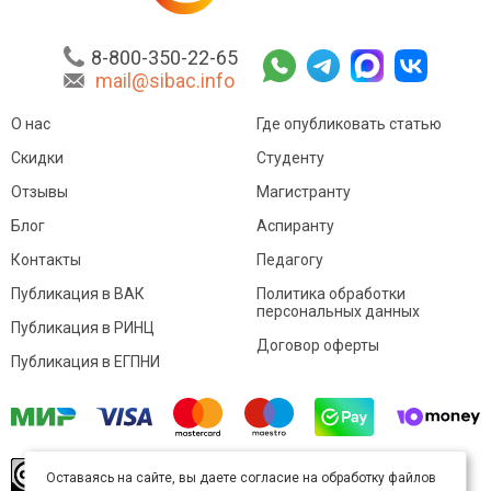
8-800-350-22-65
mail@sibac.info
О нас
Где опубликовать статью
Скидки
Студенту
Отзывы
Магистранту
Блог
Аспиранту
Контакты
Педагогу
Публикация в ВАК
Политика обработки
персональных данных
Публикация в РИНЦ
Договор оферты
Публикация в ЕГПНИ
© Sibac.info 2026. Все права защищены.
Это
Оставаясь на сайте, вы даете согласие на обработку файлов
произведение доступно по
лицензии Creative