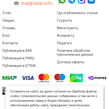
mail@sibac.info
О нас
Где опубликовать статью
Скидки
Студенту
Отзывы
Магистранту
Блог
Аспиранту
Контакты
Педагогу
Публикация в ВАК
Политика обработки
персональных данных
Публикация в РИНЦ
Договор оферты
Публикация в ЕГПНИ
© Sibac.info 2026. Все права защищены.
Это
Оставаясь на сайте, вы даете согласие на обработку файлов
произведение доступно по
лицензии Creative
cookie, пользовательских данных, собираемых, в том числе с
Commons «Attribution» («Атрибуция») 4.0
Непортированная
.
использованием сервиса Яндекс.Метрика, в целях
Карта сайта
обеспечения работы сайта, проведения статистических