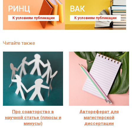
РИНЦ
ВАК
К условиям публикации
К условиям публикации
Читайте также
Про соавторство в
Автореферат для
научной статье (плюсы и
магистерской
минусы)
диссертации