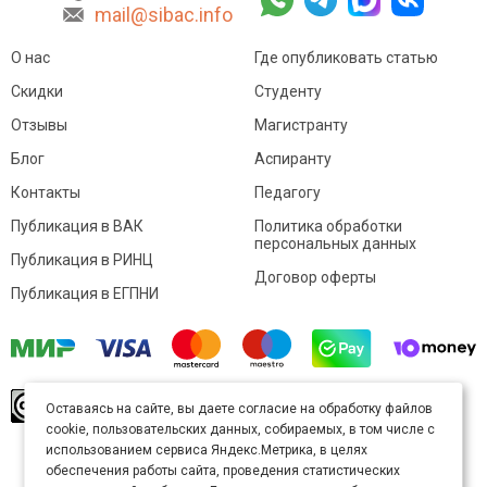
mail@sibac.info
О нас
Где опубликовать статью
Скидки
Студенту
Отзывы
Магистранту
Блог
Аспиранту
Контакты
Педагогу
Публикация в ВАК
Политика обработки
персональных данных
Публикация в РИНЦ
Договор оферты
Публикация в ЕГПНИ
© Sibac.info 2026. Все права защищены.
Это
Оставаясь на сайте, вы даете согласие на обработку файлов
произведение доступно по
лицензии Creative
cookie, пользовательских данных, собираемых, в том числе с
Commons «Attribution» («Атрибуция») 4.0
Непортированная
.
использованием сервиса Яндекс.Метрика, в целях
Карта сайта
обеспечения работы сайта, проведения статистических