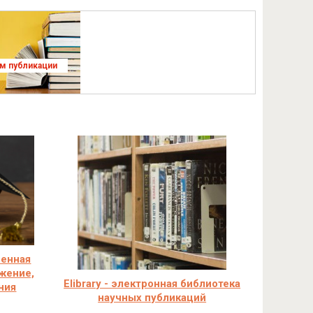
ям публикации
венная
жение,
Elibrary - электронная библиотека
ния
научных публикаций