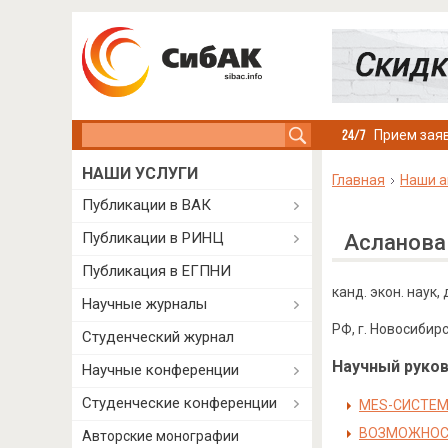
Search this site
Прием заяв
НАШИ УСЛУГИ
Главная
Наши а
Публикации в ВАК
Публикации в РИНЦ
Асланова
Публикация в ЕГПНИ
канд. экон. нау
Научные журналы
РФ, г. Новосибир
Студенческий журнал
Научный руково
Научные конференции
Студенческие конференции
MES-СИСТЕМ
ВОЗМОЖНОСТ
Авторские монографии