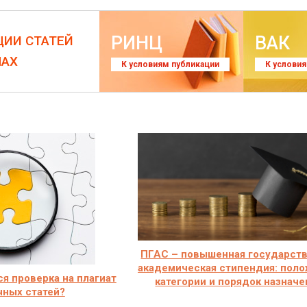
РИНЦ
ВАК
ЦИИ СТАТЕЙ
ЛАХ
К условиям публикации
К услови
ПГАС – повышенная государст
академическая стипендия: поло
я проверка на плагиат
категории и порядок назначе
чных статей?