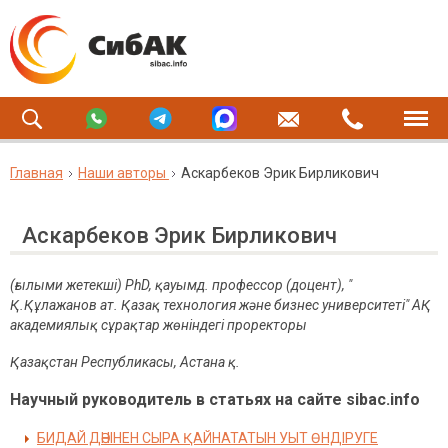
Главная
Наши авторы
Аскарбеков Эрик Бирликович
Аскарбеков Эрик Бирликович
(ғылыми жетекші)
PhD,
қауымд
. профессор (доцент), "
Қ.Құлажанов
ат.
Қазақ технология және бизнес университеті" АҚ
академиялық
сұрақтар
жөніндегі проректоры
Қазақстан Республикасы,
Астана
қ.
Научный руководитель в статьях на сайте sibac.info
БИДАЙ ДӘНІНЕН СЫРА ҚАЙНАТАТЫН УЫТ ӨНДІРУГЕ