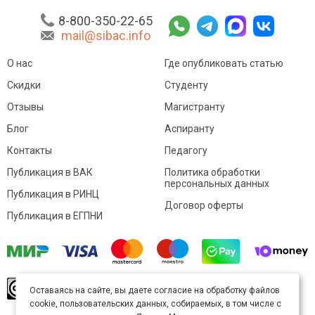
8-800-350-22-65
mail@sibac.info
О нас
Где опубликовать статью
Скидки
Студенту
Отзывы
Магистранту
Блог
Аспиранту
Контакты
Педагогу
Публикация в ВАК
Политика обработки
персональных данных
Публикация в РИНЦ
Договор оферты
Публикация в ЕГПНИ
© Sibac.info 2026. Все права защищены.
Это
Оставаясь на сайте, вы даете согласие на обработку файлов
произведение доступно по
лицензии Creative
cookie, пользовательских данных, собираемых, в том числе с
Commons «Attribution» («Атрибуция») 4.0