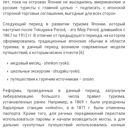
лет, пока на островах Японии не высадились американские и
русские туристы с главной целью – подписать с японской
стороной торговые соглашения, выгодные для всех сторон.
Следующий период в развитии туризма Японии, который
наступил после Tokugawa Period, - это Meiji Period, длившийся с
1867 по 1912 гг. В отличие от предыдущего периода, на котором
сформировались традиционные японские обычаи в области
туризма, в данный период возникли современные модели
путешествий, к которым можно отнести [6]:
медовый месяц - shinkon ryokô;
школьные экскурсии - shugaku ryokô;
путешествия к горячим источникам – onsen.
Реформы, проведенные в данный период, затронули
либерализацию большого числа правил туризма,
установленных ранее. Например, в 1869 г. были упразднены
барьерные станции «sekisho», а в 1871 г. были отменены
паспорта. Кроме того, для речных передвижений перестали
использоваться паромы и начали возводиться мосты, а для
дальних сухопутных путешествий использовались конные