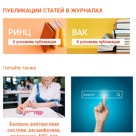
ПУБЛИКАЦИИ СТАТЕЙ
В ЖУРНАЛАХ
РИНЦ
ВАК
К условиям публикации
К условиям публикации
Читайте также
Балльно-рейтинговая
система: расшифровка,