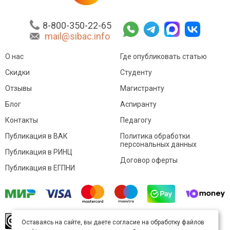
8-800-350-22-65
mail@sibac.info
О нас
Где опубликовать статью
Скидки
Студенту
Отзывы
Магистранту
Блог
Аспиранту
Контакты
Педагогу
Публикация в ВАК
Политика обработки
персональных данных
Публикация в РИНЦ
Договор оферты
Публикация в ЕГПНИ
© Sibac.info 2026. Все права защищены.
Это
Оставаясь на сайте, вы даете согласие на обработку файлов
произведение доступно по
лицензии Creative