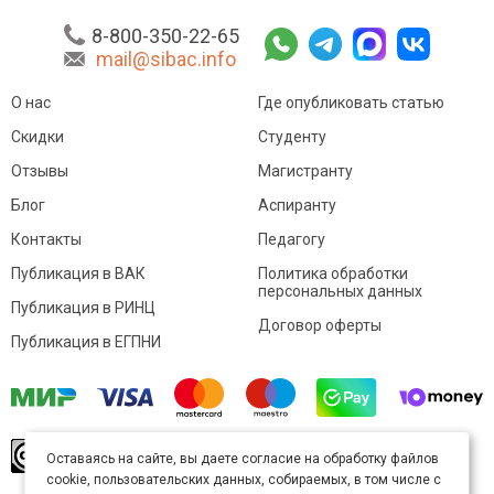
8-800-350-22-65
mail@sibac.info
О нас
Где опубликовать статью
Скидки
Студенту
Отзывы
Магистранту
Блог
Аспиранту
Контакты
Педагогу
Публикация в ВАК
Политика обработки
персональных данных
Публикация в РИНЦ
Договор оферты
Публикация в ЕГПНИ
© Sibac.info 2026. Все права защищены.
Это
Оставаясь на сайте, вы даете согласие на обработку файлов
произведение доступно по
лицензии Creative
cookie, пользовательских данных, собираемых, в том числе с
Commons «Attribution» («Атрибуция») 4.0