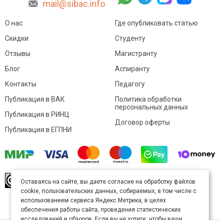
mail@sibac.info
О нас
Где опубликовать статью
Скидки
Студенту
Отзывы
Магистранту
Блог
Аспиранту
Контакты
Педагогу
Публикация в ВАК
Политика обработки
персональных данных
Публикация в РИНЦ
Договор оферты
Публикация в ЕГПНИ
© Sibac.info 2026. Все права защищены.
Это
Оставаясь на сайте, вы даете согласие на обработку файлов
произведение доступно по
лицензии Creative
cookie, пользовательских данных, собираемых, в том числе с
Commons «Attribution» («Атрибуция») 4.0
Непортированная
.
использованием сервиса Яндекс.Метрика, в целях
Карта сайта
обеспечения работы сайта, проведения статистических
исследований и обзоров. Если вы не хотите, чтобы ваши