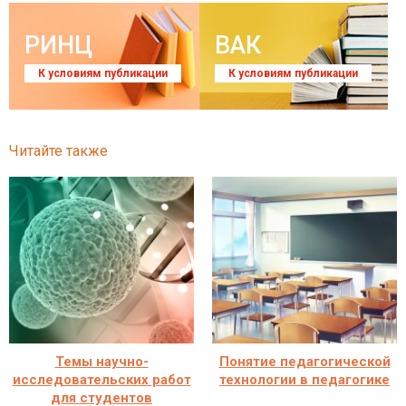
РИНЦ
ВАК
К условиям публикации
К условиям публикации
Читайте также
Темы научно-
Понятие педагогической
исследовательских работ
технологии в педагогике
для студентов