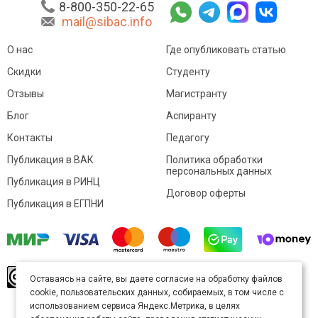
8-800-350-22-65
mail@sibac.info
О нас
Где опубликовать статью
Скидки
Студенту
Отзывы
Магистранту
Блог
Аспиранту
Контакты
Педагогу
Публикация в ВАК
Политика обработки
персональных данных
Публикация в РИНЦ
Договор оферты
Публикация в ЕГПНИ
© Sibac.info 2026. Все права защищены.
Это
Оставаясь на сайте, вы даете согласие на обработку файлов
произведение доступно по
лицензии Creative
cookie, пользовательских данных, собираемых, в том числе с
Commons «Attribution» («Атрибуция») 4.0
Непортированная
.
использованием сервиса Яндекс.Метрика, в целях
Карта сайта