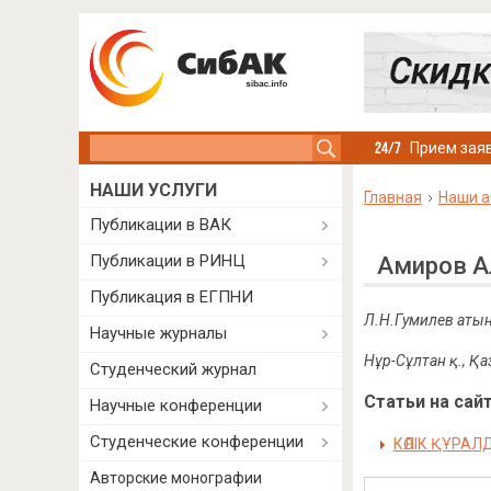
Search this site
Прием заяв
НАШИ УСЛУГИ
Главная
Наши а
Публикации в ВАК
Публикации в РИНЦ
Амиров А
Публикация в ЕГПНИ
Л.Н.Гумилев атын
Научные журналы
Нұр-Сұлтан қ., Қ
Студенческий журнал
Статьи на сайт
Научные конференции
Студенческие конференции
КӨЛІК ҚҰРА
Авторские монографии