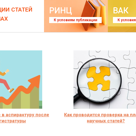
РИНЦ
ВАК
ЦИИ СТАТЕЙ
ЛАХ
К условиям публикации
К услови
 в аспирантуру после
Как проводится проверка на пл
гистратуры
научных статей?