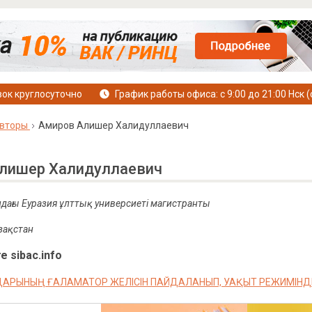
ок круглосуточно
График работы офиса: с 9:00 до 21:00 Нск (
вторы
Амиров Алишер Халидуллаевич
лишер Халидуллаевич
дағы Еуразия ұлттық универсиеті магистранты
азақстан
е sibac.info
ЛДАРЫНЫҢ ҒАЛАМАТОР ЖЕЛІСІН ПАЙДАЛАНЫП, УАҚЫТ РЕЖИМІНД