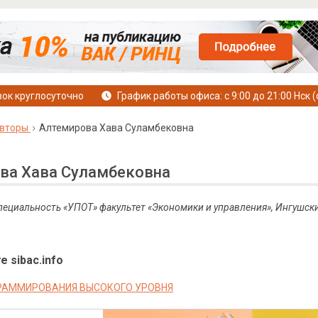
ок круглосуточно
График работы офиса: с 9:00 до 21:00 Нск (
вторы
Алтемирова Хава Суламбековна
ва Хава Суламбековна
 специальность «УПОТ» факультет «Экономики и управления», Ингушск
е sibac.info
РАММИРОВАНИЯ ВЫСОКОГО УРОВНЯ