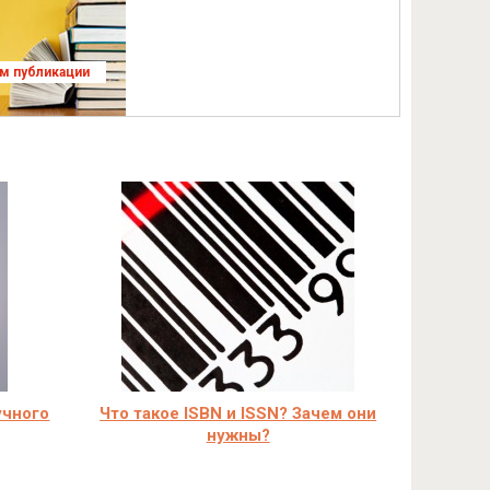
ям публикации
учного
Что такое ISBN и ISSN? Зачем они
нужны?