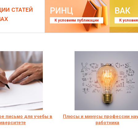
РИНЦ
ВАК
ЦИИ СТАТЕЙ
ЛАХ
К условиям публикации
К услови
е письмо для учебы в
Плюсы и минусы профессии на
иверситете
работника