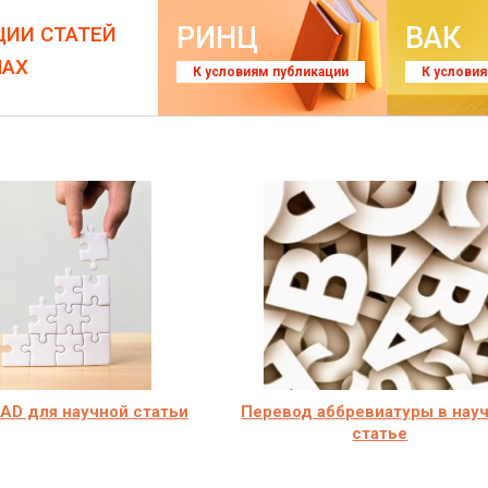
РИНЦ
ВАК
ЦИИ СТАТЕЙ
ЛАХ
К условиям публикации
К услови
AD для научной статьи
Перевод аббревиатуры в нау
статье