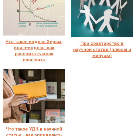
Что такое индекс Хирша,
Про соавторство в
или h-индекс: как
научной статье (плюсы и
рассчитать и как
минусы)
повысить
Что такое УДК в научной
статье - как определить