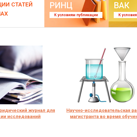
РИНЦ
ВАК
ЦИИ СТАТЕЙ
ЛАХ
К условиям публикации
К услови
ридический журнал для
Научно-исследовательская ра
ции исследований
магистранта во время обуче