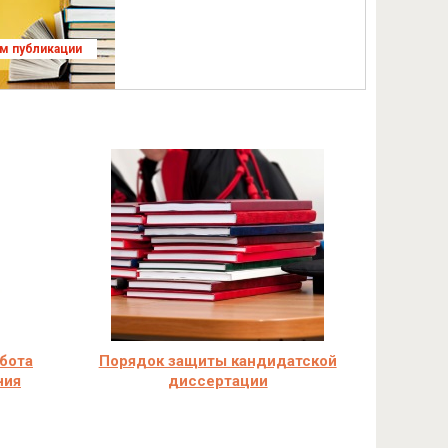
ям публикации
бота
Порядок защиты кандидатской
ния
диссертации