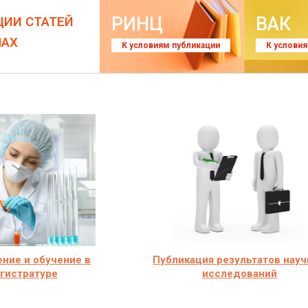
РИНЦ
ВАК
ЦИИ СТАТЕЙ
ЛАХ
К условиям публикации
К услови
ние и обучение в
Публикация результатов нау
гистратуре
исследований