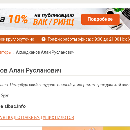
ок круглосуточно
График работы офиса: с 9:00 до 21:00 Нск (
вторы
Ахмедханов Алан Русланович
ов Алан Русланович
, Санкт-Петербургский государственный университет гражданской ави
рбург
е sibac.info
А В ПОДГОТОВКЕ БУДУЩИХ ПИЛОТОВ