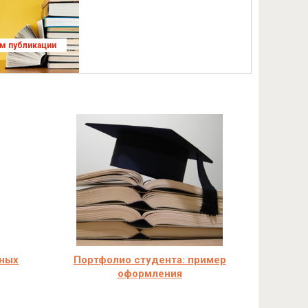
ям публикации
чных
Портфолио студента: пример
оформления