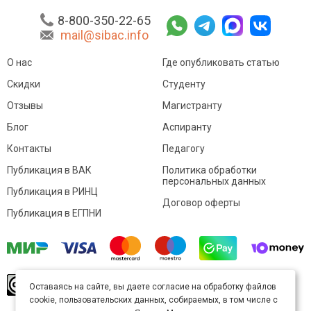
8-800-350-22-65
mail@sibac.info
О нас
Где опубликовать статью
Скидки
Студенту
Отзывы
Магистранту
Блог
Аспиранту
Контакты
Педагогу
Публикация в ВАК
Политика обработки
персональных данных
Публикация в РИНЦ
Договор оферты
Публикация в ЕГПНИ
© Sibac.info 2026. Все права защищены.
Это
Оставаясь на сайте, вы даете согласие на обработку файлов
произведение доступно по
лицензии Creative
cookie, пользовательских данных, собираемых, в том числе с
Commons «Attribution» («Атрибуция») 4.0