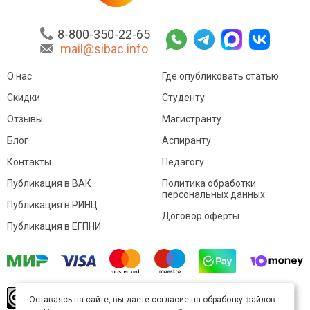
8-800-350-22-65
mail@sibac.info
О нас
Где опубликовать статью
Скидки
Студенту
Отзывы
Магистранту
Блог
Аспиранту
Контакты
Педагогу
Публикация в ВАК
Политика обработки
персональных данных
Публикация в РИНЦ
Договор оферты
Публикация в ЕГПНИ
© Sibac.info 2026. Все права защищены.
Это
Оставаясь на сайте, вы даете согласие на обработку файлов
произведение доступно по
лицензии Creative