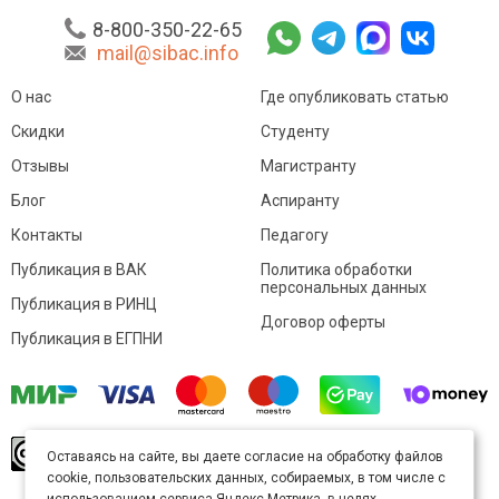
8-800-350-22-65
mail@sibac.info
О нас
Где опубликовать статью
Скидки
Студенту
Отзывы
Магистранту
Блог
Аспиранту
Контакты
Педагогу
Публикация в ВАК
Политика обработки
персональных данных
Публикация в РИНЦ
Договор оферты
Публикация в ЕГПНИ
© Sibac.info 2026. Все права защищены.
Это
Оставаясь на сайте, вы даете согласие на обработку файлов
произведение доступно по
лицензии Creative
cookie, пользовательских данных, собираемых, в том числе с
Commons «Attribution» («Атрибуция») 4.0
Непортированная
.