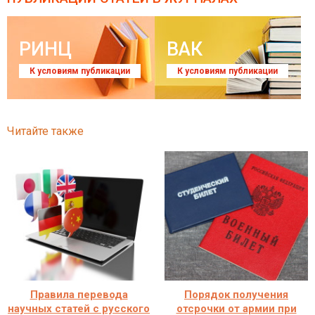
РИНЦ
ВАК
К условиям публикации
К условиям публикации
Читайте также
Правила перевода
Порядок получения
научных статей с русского
отсрочки от армии при