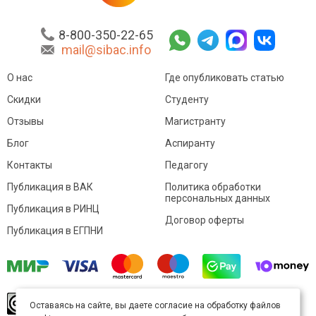
8-800-350-22-65
mail@sibac.info
О нас
Где опубликовать статью
Скидки
Студенту
Отзывы
Магистранту
Блог
Аспиранту
Контакты
Педагогу
Публикация в ВАК
Политика обработки
персональных данных
Публикация в РИНЦ
Договор оферты
Публикация в ЕГПНИ
© Sibac.info 2026. Все права защищены.
Это
Оставаясь на сайте, вы даете согласие на обработку файлов
произведение доступно по
лицензии Creative