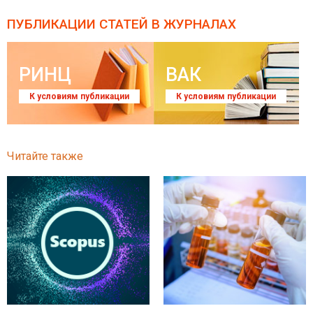
ПУБЛИКАЦИИ СТАТЕЙ
В ЖУРНАЛАХ
РИНЦ
ВАК
К условиям публикации
К условиям публикации
Читайте также