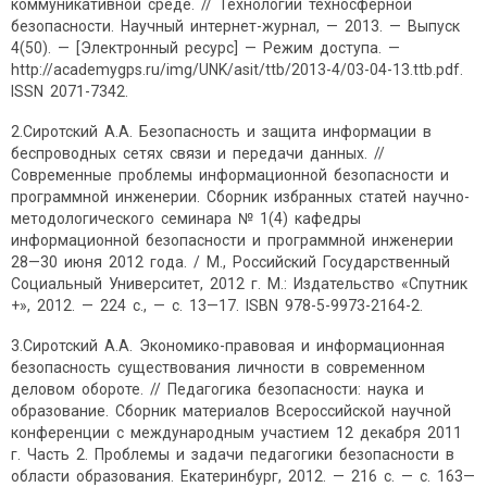
коммуникативной среде. // Технологии техносферной
безопасности. Научный интернет-журнал, — 2013. — Выпуск
4(50). — [Электронный ресурс] — Режим доступа. —
http://academygps.ru/img/UNK/asit/ttb/2013-4/03-04-13.ttb.pdf.
ISSN 2071-7342.
2.Сиротский А.А. Безопасность и защита информации в
беспроводных сетях связи и передачи данных. //
Современные проблемы информационной безопасности и
программной инженерии. Сборник избранных статей научно-
методологического семинара № 1(4) кафедры
информационной безопасности и программной инженерии
28—30 июня 2012 года. / М., Российский Государственный
Социальный Университет, 2012 г. М.: Издательство «Спутник
+», 2012. — 224 с., — с. 13—17. ISBN 978-5-9973-2164-2.
3.Сиротский А.А. Экономико-правовая и информационная
безопасность существования личности в современном
деловом обороте. // Педагогика безопасности: наука и
образование. Сборник материалов Всероссийской научной
конференции с международным участием 12 декабря 2011
г. Часть 2. Проблемы и задачи педагогики безопасности в
области образования. Екатеринбург, 2012. — 216 с. — с. 163—