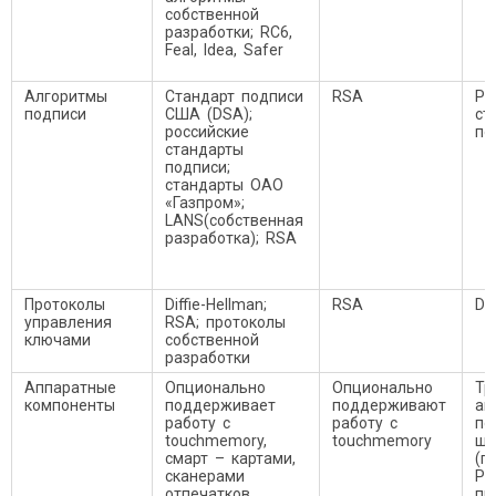
собственной
разработки; RC6,
Feal, Idea, Safer
Алгоритмы
Стандарт подписи
RSA
Ро
подписи
США (DSA);
ст
российские
по
стандарты
подписи;
стандарты ОАО
«Газпром»;
LANS(собственная
разработка); RSA
Протоколы
Diffie-Hellman;
RSA
Di
управления
RSA; протоколы
ключами
собственной
разработки
Аппаратные
Опционально
Опционально
Тр
компоненты
поддерживает
поддерживают
ап
работу с
работу с
по
touchmemory,
touchmemory
ши
смарт – картами,
(п
сканерами
PC
отпечатков
пр