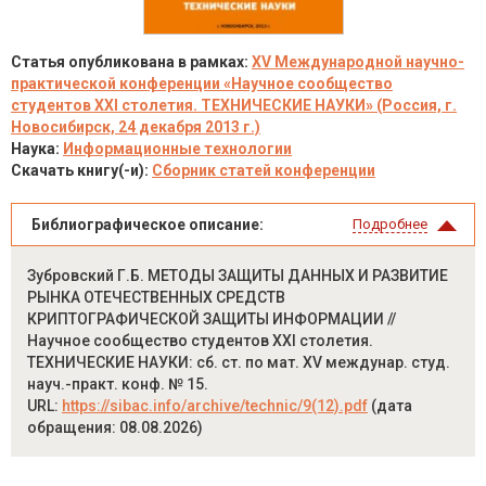
Статья опубликована в рамках:
XV Международной научно-
практической конференции «Научное сообщество
студентов XXI столетия. ТЕХНИЧЕСКИЕ НАУКИ» (Россия, г.
Новосибирск, 24 декабря 2013 г.)
Наука:
Информационные технологии
Скачать книгу(-и):
Сборник статей конференции
Библиографическое описание:
Подробнее
Зубровский Г.Б. МЕТОДЫ ЗАЩИТЫ ДАННЫХ И РАЗВИТИЕ
РЫНКА ОТЕЧЕСТВЕННЫХ СРЕДСТВ
КРИПТОГРАФИЧЕСКОЙ ЗАЩИТЫ ИНФОРМАЦИИ //
Научное сообщество студентов XXI столетия.
ТЕХНИЧЕСКИЕ НАУКИ: сб. ст. по мат. XV междунар. студ.
науч.-практ. конф. № 15.
URL:
https://sibac.info/archive/technic/9(12).pdf
(дата
обращения: 08.08.2026)