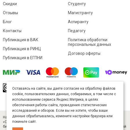
Скидки
Студенту
Отзывы
Магистранту
Блог
Аспиранту
Контакты
Педагогу
Публикация в ВАК
Политика обработки
персональных данных
Публикация в РИНЦ
Договор оферты
Публикация в ЕГПНИ
© Sibac.info 2026. Все права защищены.
Это
Оставаясь на сайте, вы даете согласие на обработку файлов
произведение доступно по
лицензии Creative
cookie, пользовательских данных, собираемых, в том числе с
Commons «Attribution» («Атрибуция») 4.0
Непортированная
.
использованием сервиса Яндекс.Метрика, в целях
Карта сайта
обеспечения работы сайта, проведения статистических
исследований и обзоров. Если вы не хотите, чтобы ваши
данные обрабатывались, измените настройки браузера или
Научный журнал «Студенческий» (ISSN 2541-9412). Издатель — ООО
покиньте сайт.
«СибАК» (ИНН 5402054157). Размещается в Научной электронной
библиотеке eLIBRARY.RU (договор № 445-11/2019 от 05.11.2019). Главный