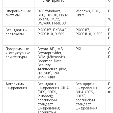
Cr
ЛАН Крипто
Операционные
DOS/Windows,
Windows, SCO,
DO
системы
SCO, HP-UX, Linux,
Linux
Solaris, OS/2,
Wi
OS/400, FreeBSD
Стандарты и
PKCS#7, PKCS#9,
PKCS#7,
PK
протоколы
PKCS#10, X.509
PKCS#10, X.509
PK
PK
Программные
Crypto API, MS
PKI
Se
и структурные
Cryptoprovider,
Cr
архитектуры
COM (Microsoft),
PK
Common Data
Security
Architecture (IBM,
HP, Sun); PKI,
WPKI, PKIX
Алгоритмы
Стандарты
Стандарты
Ро
шифрования
шифрования США
шифрования
ст
(DES, 3DES,
США (DES,
ши
Rijindael);
3DES);
российский
российский
стандарт
стандарт
шифрования;
шифрования
алгоритмы