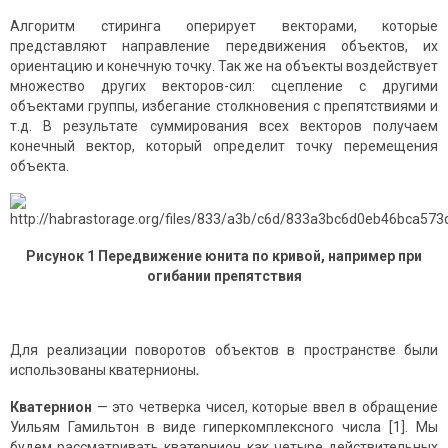
Алгоритм стиринга оперирует векторами, которые
представляют направление передвижения объектов, их
ориентацию и конечную точку. Так же на объекты воздействует
множество других векторов-сил: сцепление с другими
объектами группы, избегание столкновения с препятствиями и
т.д. В результате суммирования всех векторов получаем
конечный вектор, который определит точку перемещения
объекта.
Рисунок
1
Передвижение юнита по кривой, например при
огибании препятствия
Для реализации поворотов объектов в пространстве были
использованы кватернионы
.
Кватернион
— это четверка чисел, которые ввел в обращение
Уильям Гамильтон в виде гиперкомплексного числа [1]. Мы
будем рассматривать кватернион как четыре действительных