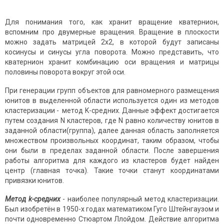
Для понимания того, как хранит вращение кватернион,
вспомним про двумерные вращения. Вращение в плоскости
можно задать матрицей 2x2, в которой будут записаны
косинусы и синусы угла поворота. Можно представить, что
кватернион хранит комбинацию оси вращения и матрицы
половины поворота вокруг этой оси.
При генерации групп объектов для равномерного размещения
юнитов в выделенной области используется один из методов
кластеризации - метод K-средних. Данные эффект достигается
путем создания N кластеров, где N равно количеству юнитов в
заданной области(группа), далее данная область заполняется
множеством произвольных координат, таким образом, чтобы
они были в пределах заданной области. После завершения
работы алгоритма для каждого из кластеров будет найден
центр (главная точка). Такие точки станут координатами
привязки юнитов.
Метод k-средних
- наиболее популярный метод кластеризации.
Был изобретён в 1950-х годах математиком Гуго Штейнгаузом и
почти одновременно Стюартом Ллойдом. Действие алгоритма