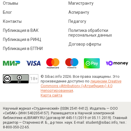
Отзывы
Магистранту
Блог
Аспиранту
Контакты
Педагогу
Публикация в ВАК
Политика обработки
персональных данных
Публикация в РИНЦ
Договор оферты
Публикация в ЕГПНИ
© Sibac.info 2026. Все права защищены.
Это
произведение доступно по
лицензии Creative
Commons «Attribution» («Атрибуция») 4.0
Непортированная
.
Карта сайта
Научный журнал «Студенческий» (ISSN 2541-9412). Издатель — ООО
«СибАК» (ИНН 5402054157). Размещается в Научной электронной
библиотеке eLIBRARY.RU (договор № 445-11/2019 от 05.11.2019). Главный
редактор — Старченко И. Б., д-р техн. наук. E-mail: student@sibac.info, тел.:
8-800-350-22-65.