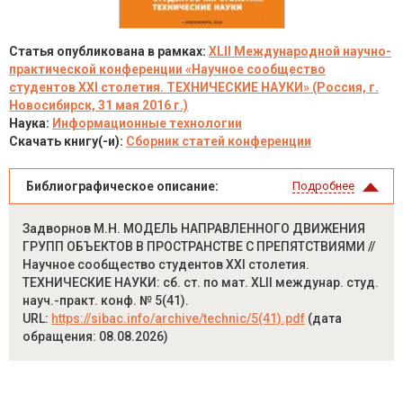
Статья опубликована в рамках:
XLII Международной научно-
практической конференции «Научное сообщество
студентов XXI столетия. ТЕХНИЧЕСКИЕ НАУКИ» (Россия, г.
Новосибирск, 31 мая 2016 г.)
Наука:
Информационные технологии
Скачать книгу(-и):
Сборник статей конференции
Библиографическое описание:
Подробнее
Задворнов М.Н. МОДЕЛЬ НАПРАВЛЕННОГО ДВИЖЕНИЯ
ГРУПП ОБЪЕКТОВ В ПРОСТРАНСТВЕ С ПРЕПЯТСТВИЯМИ //
Научное сообщество студентов XXI столетия.
ТЕХНИЧЕСКИЕ НАУКИ: сб. ст. по мат. XLII междунар. студ.
науч.-практ. конф. № 5(41).
URL:
https://sibac.info/archive/technic/5(41).pdf
(дата
обращения: 08.08.2026)