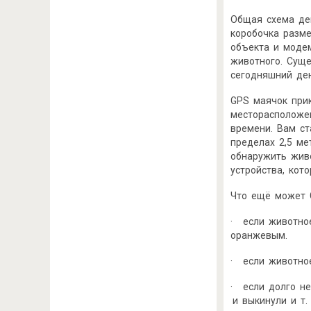
Общая схема дей
коробочка разм
объекта и модем
животного. Суще
сегодняшний де
GPS маячок прик
месторасположе
времени. Вам с
пределах 2,5 ме
обнаружить жив
устройства, кот
Что ещё может 
· если животное
оранжевым.
· если животное
· если долго не
и выкинули и т. 