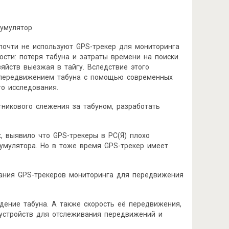
кумулятор
 почти не используют GPS-трекер для мониторинга
сти: потеря табуна и затраты времени на поиски.
яйств выезжая в тайгу. Вследствие этого
а передвижением табуна с помощью современных
о исследования.
никового слежения за табуном, разработать
 выявило что GPS-трекеры в РС(Я) плохо
умулятора. Но в тоже время GPS-трекер имеет
вания GPS-трекеров мониторинга для передвижения
ение табуна. А также скорость её передвижения,
 устройств для отслеживания передвижений и