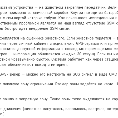
ствия устройства — на животном закреплён передатчик. Велич
ером примерно со спичечный коробок. Внутри находится батар
 с сим-картой которые табуна. Как показывает исследования 
ственным проблемой является на наш взгляд отсутствие GSM с
нь быстро идет внедрение GSM связи.
репляется на ошейнике животного. Если животное теряется — 
нии через личный кабинет специального GPS-сервиса или прям
тановится доступной информация о последних перемещениях ж
тров — информация обновляется каждые 30 секунд. Если вы им
отной чрезвычайно быстро. Система работает как через стаци
орые обеспечивают выход с интернет.
GPS-Трекер — можно его настроить на SOS сигнал в виде СМС
 покинуло зону ограничения. Размер зоны задаётся на карте. 
 зашло в запретную зону. Такие зоны тоже выделяются на карт
т движения (животное запуталось, завалилось, застряло, поте
п.)