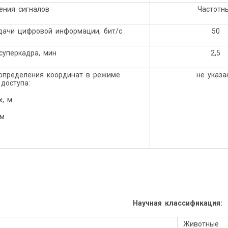
разделения сигналов
Частотн
дачи цифровой информации, бит/с
50
ность суперкадра, мин
2,5
определения координат в режиме
не указа
 доступа:
х, м
икальных, м
Научная классификация:
Животные