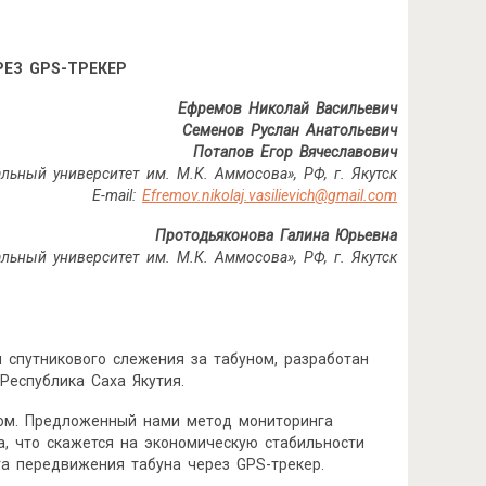
РЕЗ
GPS
-ТРЕКЕР
Ефремов Николай Васильевич
Семенов Руслан Анатольевич
Потапов Егор Вячеславович
ьный университет им. М.К. Аммосова», РФ, г. Якутск
E-mail:
Efremov.nikolaj.vasilievich@gmail.com
Протодьяконова Галина Юрьевна
льный университет им. М.К. Аммосова», РФ, г. Якутск
 спутникового слежения за табуном, разработан
Республика Саха Якутия.
ром. Предложенный нами метод мониторинга
а, что скажется на экономическую стабильности
а передвижения табуна через GPS-трекер.