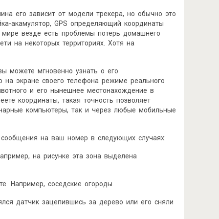
ина его зависит от модели трекера, но обычно это
ейка-акамулятор, GPS определяющий координаты
в мире везде есть проблемы потерь домашнего
ети на некоторых территориях. Хотя на
вы можете мгновенно узнать о его
о на экране своего телефона режиме реального
ивотного и его нынешнее местонахождение в
еете координаты, такая точность позволяет
онарные компьютеры, так и через любые мобильные
 сообщения на ваш номер в следующих случаях:
Например, на рисунке эта зона выделена
е. Например, соседские огороды.
рялся датчик зацепившись за дерево или его сняли