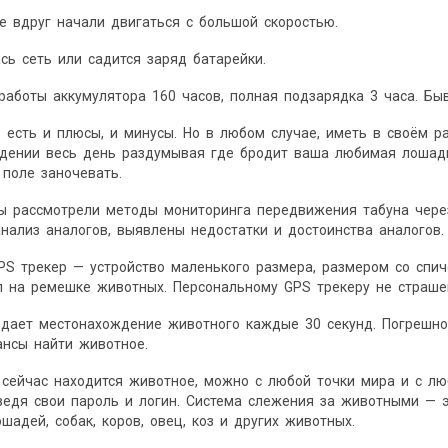
 вдруг начали двигаться с большой скоростью.
сь сеть или садится заряд батарейки.
работы аккумулятора 160 часов, полная подзарядка 3 часа. Б
в есть и плюсы, и минусы. Но в любом случае, иметь в своём 
дении весь день раздумывая где бродит ваша любимая лошадь.
 поле заночевать.
мы рассмотрели методы мониторинга передвижения табуна чере
нализ аналогов, выявлены недостатки и достоинства аналогов.
S трекер — устройство маленького размера, размером со спич
л на ремешке животных. Персональному GPS трекеру не страше
дает местонахождение животного каждые 30 секунд. Погрешнос
ансы найти животное.
 сейчас находится животное, можно с любой точки мира и с лю
ведя свои пароль и логин. Система слежения за животными — 
шадей, собак, коров, овец, коз и других животных.