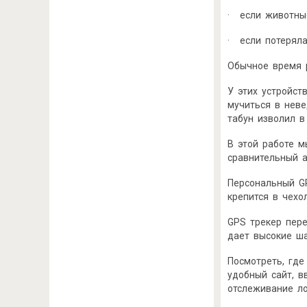
· если животные
· если потеряла
Обычное время 
У этих устройст
мучиться в неве
табун изволил в
В этой работе 
сравнительный а
Персональный GP
крепится в чехо
GPS трекер пере
дает высокие ш
Посмотреть, где
удобный сайт, в
отслеживание ло