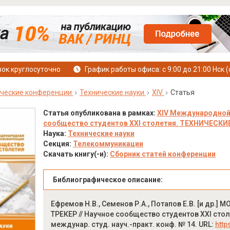
ок круглосуточно
График работы офиса: с 9:00 до 21:00 Нск (
ческие конференции
Технические науки
XIV
Статья
Статья опубликована в рамках:
XIV Международной
сообщество студентов XXI столетия. ТЕХНИЧЕСКИЕ Н
Наука:
Технические науки
Секция:
Телекоммуникации
Скачать книгу(-и):
Сборник статей конференции
Библиографическое описание:
Ефремов Н.В., Семенов Р.А., Потапов Е.В. [и д
ТРЕКЕР // Научное сообщество студентов XXI стол
междунар. студ. науч.-практ. конф. № 14. URL:
http