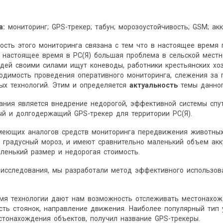
а:
мониторинг; GPS-трекер; табун; морозоустойчивость; GSM; ак
ость этого мониторинга связана с тем что в настоящее время
настоящее время в РС(Я) большая проблема в сельской местно
ей своими силами ищут коневоды, работники крестьянских хоз
ходимость проведения оперативного мониторинга, слежения з
ых технологий. Этим и определяется
актуальность
темы данног
ния является внедрение недорогой, эффективной системы спут
й и долгодержащий GPS-трекер для территории РС(Я).
меющих аналогов средств мониторинга передвижения животных,
 градусный мороз, и имеют сравнительно маленький объем акк
ленький размер и недорогая стоимость.
о исследования, мы разработали метод эффективного использо
мя технологии дают нам возможность отслеживать местонахожд
сть стоянок, направление движения. Наиболее популярный тип
тонахождения объектов, получил название GPS-трекеры.