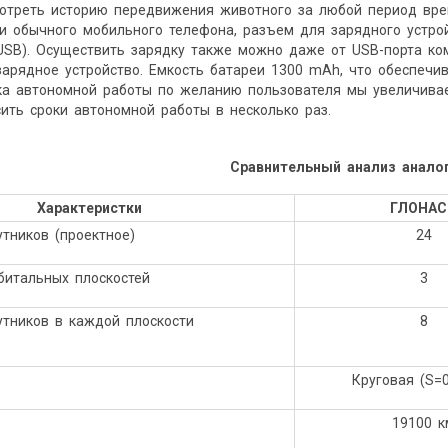
отреть историю передвижения животного за любой период вре
 и обычного мобильного телефона, разъем для зарядного устр
USB). Осуществить зарядку также можно даже от USB-порта ко
арядное устройство. Емкость батареи 1300 mAh, что обеспечив
ка автономной работы по желанию пользователя мы увеличива
ить сроки автономной работы в несколько раз.
Сравнительный анализ анало
Характеристки
ГЛОНАС
во спутников (проектное)
24
о орбитальных плоскостей
3
утников в каждой плоскости
8
 орбиты
Круговая (S=0
та орбиты
19100 к