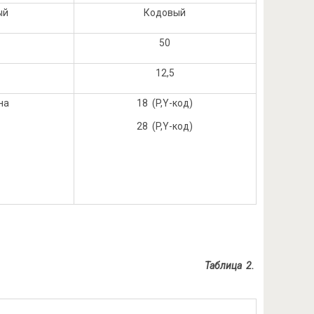
ый
Кодовый
50
12,5
на
18 (P,Y-код)
28 (P,Y-код)
Таблица 2.