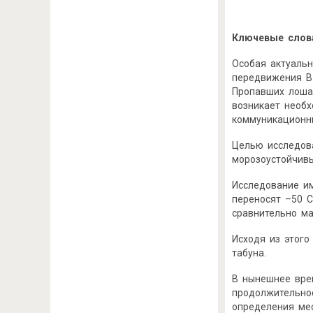
Ключевые слов
Особая актуальн
передвижения В 
Пропавших лошад
возникает необ
коммуникационн
Целью исследова
морозоустойчивы
Исследование и
переносят –50 С
сравнительно ма
Исходя из этог
табуна.
В нынешнее вре
продолжительно
определения мес