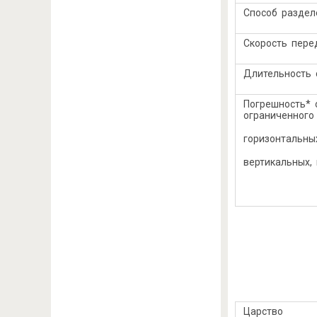
Способ 
Скорость пере
Длитель
Погрешность* 
ограниченного
горизонтальны
верт
Царство