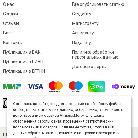
О нас
Где опубликовать статью
Скидки
Студенту
Отзывы
Магистранту
Блог
Аспиранту
Контакты
Педагогу
Публикация в ВАК
Политика обработки
персональных данных
Публикация в РИНЦ
Договор оферты
Публикация в ЕГПНИ
© Sibac.info 2026. Все права защищены.
Это
Оставаясь на сайте, вы даете согласие на обработку файлов
произведение доступно по
лицензии Creative
cookie, пользовательских данных, собираемых, в том числе с
Commons «Attribution» («Атрибуция») 4.0
Непортированная
.
использованием сервиса Яндекс.Метрика, в целях
Карта сайта
обеспечения работы сайта, проведения статистических
исследований и обзоров. Если вы не хотите, чтобы ваши
данные обрабатывались, измените настройки браузера или
Научный журнал «Студенческий» (ISSN 2541-9412). Издатель — ООО