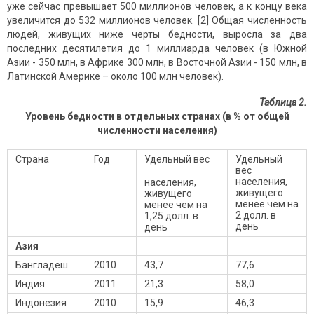
уже сейчас превышает 500 миллионов человек, а к концу века
увеличится до 532 миллионов человек. [2] Общая численность
людей, живущих ниже черты бедности, выросла за два
последних десятилетия до 1 миллиарда человек (в Южной
Азии - 350 млн, в Африке 300 млн, в Восточной Азии - 150 млн, в
Латинской Америке – около 100 млн человек).
Таблица 2.
Уровень бедности в отдельных странах (в % от общей
численности населения)
Страна
Год
Удельный вес
Удельный
вес
населения,
населения,
живущего
живущего
менее чем на
менее чем на
2 долл. в
1,25 долл. в
день
день
Азия
Бангладеш
2010
43,7
77,6
Индия
2011
21,3
58,0
Индонезия
2010
15,9
46,3