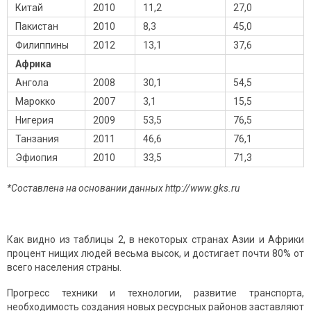
Китай
2010
11,2
27,0
Пакистан
2010
8,3
45,0
Филиппины
2012
13,1
37,6
Африка
Ангола
2008
30,1
54,5
Марокко
2007
3,1
15,5
Нигерия
2009
53,5
76,5
Танзания
2011
46,6
76,1
Эфиопия
2010
33,5
71,3
*Составлена на основании данных http://www.gks.ru
Как видно из таблицы 2, в некоторых странах Азии и Африки
процент нищих людей весьма высок, и достигает почти 80% от
всего населения страны.
Прогресс техники и технологии, развитие транспорта,
необходимость создания новых ресурсных районов заставляют