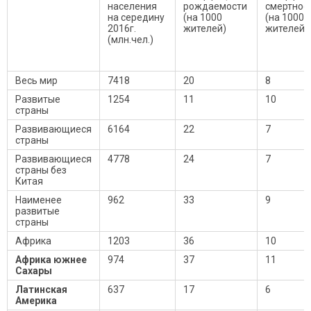
населения
рождаемости
смертнос
на середину
(на 1000
(на 1000
2016г.
жителей)
жителей)
(млн.чел.)
Весь мир
7418
20
8
Развитые
1254
11
10
страны
Развивающиеся
6164
22
7
страны
Развивающиеся
4778
24
7
страны без
Китая
Наименее
962
33
9
развитые
страны
Африка
1203
36
10
Африка южнее
974
37
11
Сахары
Латинская
637
17
6
Америка