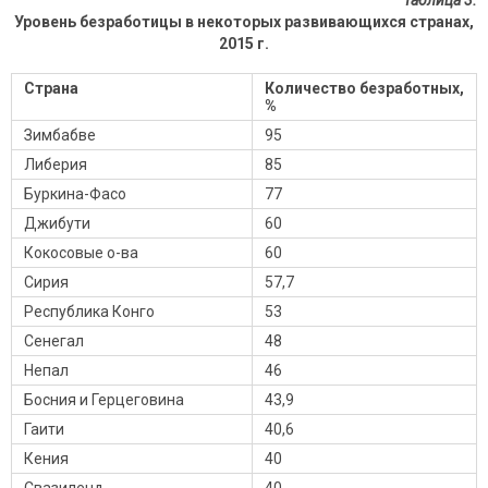
Таблица 3.
Уровень безработицы в некоторых развивающихся странах,
2015 г.
Страна
Количество безработных,
%
Зимбабве
95
Либерия
85
Буркина-Фасо
77
Джибути
60
Кокосовые о-ва
60
Сирия
57,7
Республика Конго
53
Сенегал
48
Непал
46
Босния и Герцеговина
43,9
Гаити
40,6
Кения
40