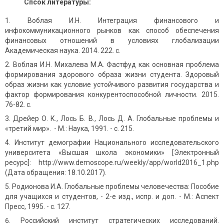
Спсок литературы:
Воблая И.Н. Интеграция финансового и
инфокоммуникационного рынков как способ обеспечения
финансовых отношений в условиях глобализации
Академическая наука. 2014. 222. с.
Воблая И.Н. Михалева М.А. Фастфуд как основная проблема
формирования здорового образа жизни студента. Здоровый
образ жизни как условие устойчивого развития государства и
фактор формирования конкурентоспособной личности. 2015.
76-82. с.
Дрейер О. К., Лось Б. В., Лось Д. А. Глобальные проблемы и
«третий мир». - М.: Наука, 1991. - c. 215.
Институт демографии Национального исследовательского
университета «Высшая школа экономики» [Электронный
ресурс]: http://www.demoscope.ru/weekly/app/world2016_1.php
(Дата обращения: 18.10.2017).
Родионова И.А. Глобальные проблемы человечества: Пособие
для учащихся и студентов, - 2-е изд., испр. и доп. - М.: Аспект
Пресс, 1995. - с. 127.
Российский институт стратегических исследований.