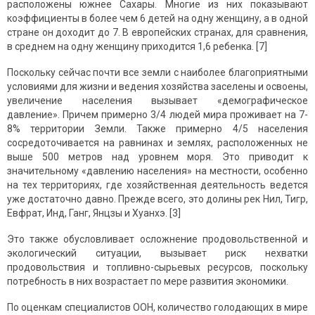
расположены южнее Сахары. Многие из них показывают
коэффициенты в более чем 6 детей на одну женщину, а в одной
стране он доходит до 7. В европейских странах, для сравнения,
в среднем на одну женщину приходится 1,6 ребенка. [7]
Поскольку сейчас почти все земли с наиболее благоприятными
условиями для жизни и ведения хозяйства заселены и освоены,
увеличение населения вызывает «демографическое
давление». Причем примерно 3/4 людей мира проживает на 7-
8% территории Земли. Также примерно 4/5 населения
сосредоточивается на равнинах и землях, расположенных не
выше 500 метров над уровнем моря. Это приводит к
значительному «давлению населения» на местности, особенно
на тех территориях, где хозяйственная деятельность ведется
уже достаточно давно. Прежде всего, это долины рек Нил, Тигр,
Евфрат, Инд, Ганг, Янцзы и Хуанхэ. [3]
Это также обусловливает осложнение продовольственной и
экологический ситуации, вызывает риск нехватки
продовольствия и топливно-сырьевых ресурсов, поскольку
потребность в них возрастает по мере развития экономики.
По оценкам специалистов ООН, количество голодающих в мире