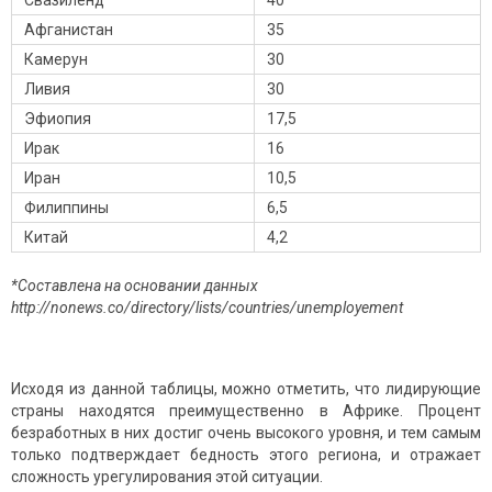
Свазиленд
40
Афганистан
35
Камерун
30
Ливия
30
Эфиопия
17,5
Ирак
16
Иран
10,5
Филиппины
6,5
Китай
4,2
*Составлена на основании данных
http://nonews.co/directory/lists/countries/unemployement
Исходя из данной таблицы, можно отметить, что лидирующие
страны находятся преимущественно в Африке. Процент
безработных в них достиг очень высокого уровня, и тем самым
только подтверждает бедность этого региона, и отражает
сложность урегулирования этой ситуации.