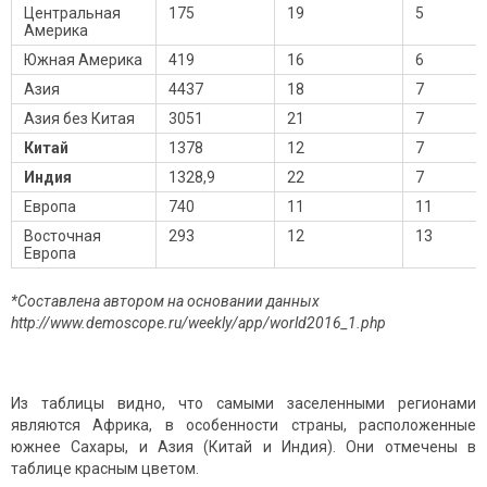
Центральная
175
19
5
Америка
Южная Америка
419
16
6
Азия
4437
18
7
Азия без Китая
3051
21
7
Китай
1378
12
7
Индия
1328,9
22
7
Европа
740
11
11
Восточная
293
12
13
Европа
*Составлена автором на основании данных
http://www.demoscope.ru/weekly/app/world2016_1.php
Из таблицы видно, что самыми заселенными регионами
являются Африка, в особенности страны, расположенные
южнее Сахары, и Азия (Китай и Индия). Они отмечены в
таблице красным цветом.