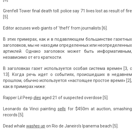
Grenfell Tower final death toll: police say 71 lives lost as result of fire
[5].
Editor accuses web giants of ‘theft’ from journalists [6].
В этих примерах, как и в подавляющем большинстве газетных
заголовков, мы не находим определенных или неопределенных
артиклей. Однако заголовок может быть информативным,
независимо от его краткости.
В заголовках газет используется особая система времен [3, с
13]. Когда речь идет о событиях, происшедших в недавнем
прошлом, обычно используется «настоящее простое время» [2],
как в примерах ниже:
Rapper Lil Peep
dies
aged 21 of suspected overdose [5].
Leonardo da Vinci painting
sells
for $450m at auction, smashing
records [5].
Dead whale
washes up
on Rio de Janeiro’s Ipanema beach [5].