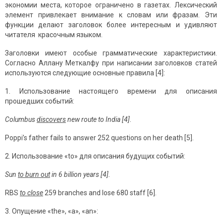
экономии места, которое ограничено в газетах. Лексический
элемент привлекает внимание к словам или фразам. Эти
функции делают заголовок более интересным и удивляют
читателя красочным языком.
Заголовки имеют особые грамматические характеристики.
Согласно Аллану Меткалфу при написании заголовков статей
используются следующие основные правила [4]:
1. Использование настоящего времени для описания
прошедших событий:
Columbus
discovers
new route to India [4]
.
Poppi’s father fails to answer 252 questions on her death [5].
2. Использование «to» для описания будущих событий:
Sun
to burn out
in 6 billion years [4].
RBS
to close
259 branches and lose 680 staff [6].
3. Опущение «the», «a», «an»: