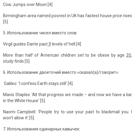
Cow Jumps over Moon [4].
Birmingham area named poorest in UK has fastest house price rises
[5].
5. Использование чисел вместо слов:
Virgil guides Dante past
9
levels of hell [4].
More than half of American children set to be obese by age
35
,
study finds [5].
6. Использование двоеточий вместо «сказал(а)/говорит»:
Galileo: ‘I confess Earth stays still’ [4].
Mavis Staples: ‘All that progress we made – and now we have a liar
in the White House' [5].
Naomi Campbell
:
‘People try to use your past to blackmail you. I
won’t allow it’ [5].
7. Использования одинарных кавычек: