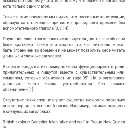
вызывать проблем у читателя, потому что обычно в заголовке
есть только один глагол.
Также в этих примерах мы видим, что пассивные конструкции,
образуются с помощью причастия прошедшего времени без
вспомогательного глагола [3, с 14].
Опущение слов в заголовках используются для того, чтобы они
были краткими. Также учитывается то, что читатель может
быть ограничен во времени и не может позволить себе читать
длинные и сложные заголовки.
В свою очередь в этих примерах числа функционируют в роли
прилагательных и пишутся вместе с существительным или
символом, которые объясняют их (age 35). Но в заголовках
довольно часто числа употребляются без всяких
обозначений [1].
Отсутствие таких слов не играет существенной роли, поскольку
они не передают основной смысл. Например, артикли опущены
в следующих заголовках:
British explorer Benedict Allen 'alive and well' in Papua New Guinea
[5].