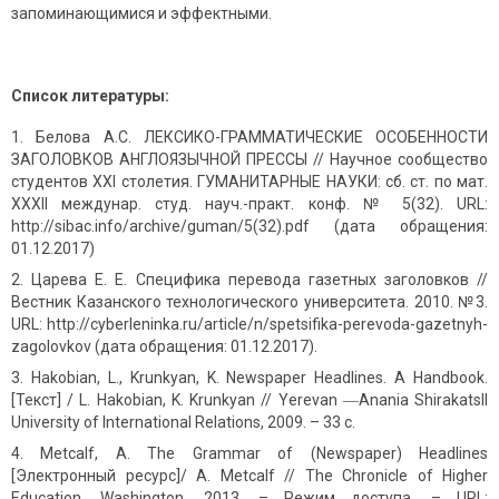
запоминающимися и эффектными.
Список литературы:
Белова А.С. ЛЕКСИКО-ГРАММАТИЧЕСКИЕ ОСОБЕННОСТИ
ЗАГОЛОВКОВ АНГЛОЯЗЫЧНОЙ ПРЕССЫ // Научное сообщество
студентов XXI столетия. ГУМАНИТАРНЫЕ НАУКИ: сб. ст. по мат.
XXXII междунар. студ. науч.-практ. конф. № 5(32). URL:
http://sibac.info/archive/guman/5(32).pdf (дата обращения:
01.12.2017)
Царева Е. Е. Специфика перевода газетных заголовков //
Вестник Казанского технологического университета. 2010. №3.
URL: http://cyberleninka.ru/article/n/spetsifika-perevoda-gazetnyh-
zagolovkov (дата обращения: 01.12.2017).
Hakobian, L., Krunkyan, K. Newspaper Headlines. A Handbook.
[Текст] / L. Hakobian, K. Krunkyan // Yerevan ―Anania Shirakatsll
University of International Relations, 2009. – 33 c.
Metcalf, A. The Grammar of (Newspaper) Headlines
[Электронный ресурс]/ A. Metcalf // The Chronicle of Higher
Education. Washington, 2013. – Режим доступа. – URL: