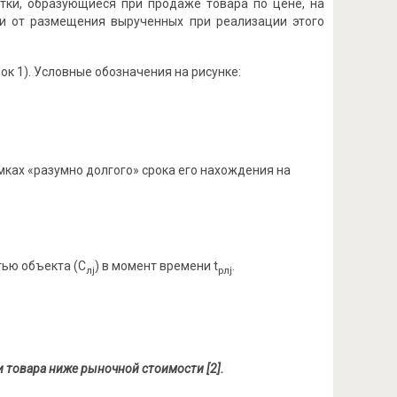
тки, образующиеся при продаже товара по цене, на
 от размещения вырученных при реализации этого
к 1). Условные обозначения на рисунке:
ках «разумно долгого» срока его нахождения на
тью объекта (С
) в момент времени t
.
лj
рлj
 товара ниже рыночной стоимости [2].