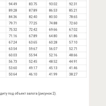
94.49
83.75
93.02
92.31
89.28
87.89
86.53
85.21
84.36
82.40
80.50
78.65
79.71
77.25
74.88
72.60
75.32
72.42
69.66
67.02
71.16
67.89
64.80
61.86
67.24
63.65
60.28
57.10
63.54
59.67
56.07
52.71
60.03
55.94
52.16
48.66
56.73
52.45
48.52
44.91
53.60
49.17
45.13
41.46
50.64
46.10
41.99
38.27
ту под объект залога (рисунок 2).