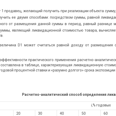
у 1 продавец, желающий получить при реализации объекта сумму
учить ее двумя способами: посредством суммы, равной ликвида
ного от размещения данной суммы в период, равный разнице 
суммы, являющий ликвидационной стоимостью товара, вычисляе
в.
 величина D1 может считаться равной доходу от размещения 
эффективности практического применения расчетно-аналитичес
 составлена в таблице, характеризующая ликвидационную стоимо
годовой процентной ставки и «разумно долгого» срока экспозиции 
Расчетно-аналитический способ определения лик
i,% годовых
20
30
40
50
60