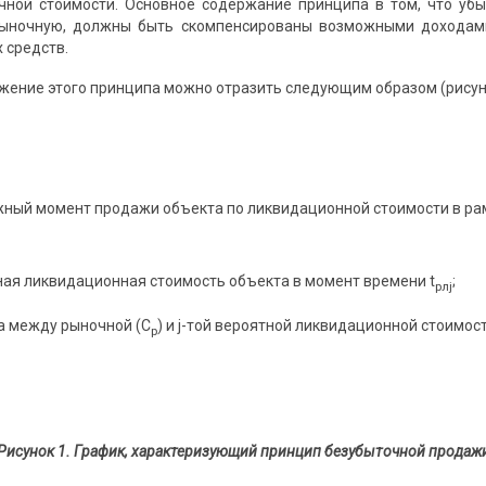
ной стоимости. Основное содержание принципа в том, что убы
ночную, должны быть скомпенсированы возможными доходами
 средств.
жение этого принципа можно отразить следующим образом (рисуно
ожный момент продажи объекта по ликвидационной стоимости в рам
тная ликвидационная стоимость объекта в момент времени t
;
рлj
ца между рыночной (С
) и j-той вероятной ликвидационной стоимос
р
Рисунок 1. График, характеризующий принцип безубыточной продажи