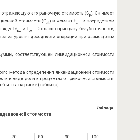
, отражающую его рыночную стоимость (С
). Он имеет
р
ционной стоимости (С
) в момент t
, и посредством
лj
рлj
между t¢
и t
. Согласно принципу безубыточности,
рд
рлj
тся из уровня доходности операций при размещении
суммы, соответствующей ликвидационной стоимости
кого метода определения ликвидационной стоимости
сть в виде доли в процентах от рыночной стоимости.
объекта на рынке (таблица).
Таблица.
видационной стоимости
70
80
90
100