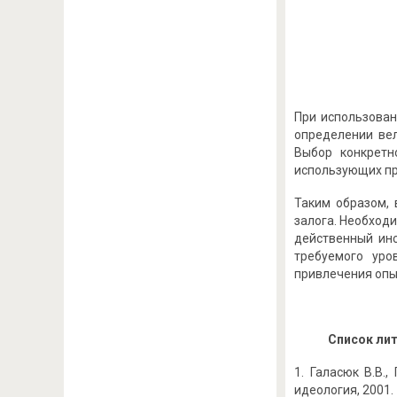
При использован
определении вел
Выбор конкретн
использующих пр
Таким образом,
залога. Необход
действенный ин
требуемого уро
привлечения опы
Список ли
Галасюк В.В.,
идеология, 2001. -