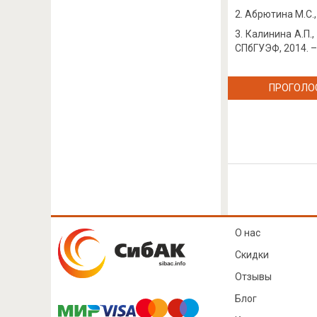
Абрютина М.С.,
Калинина А.П.
СПбГУЭФ, 2014. – 
ПРОГОЛО
О нас
Скидки
Отзывы
Блог