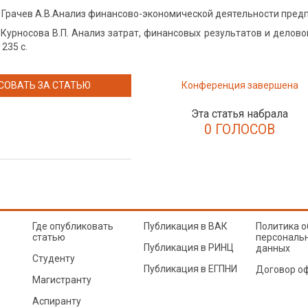
 Грачев А.В.Анализ финансово-экономической деятельности предпри
, Курносова В.П. Анализ затрат, финансовых результатов и делово
235 с.
СОВАТЬ ЗА СТАТЬЮ
Конференция завершена
Эта статья набрала
0 ГОЛОСОВ
Где опубликовать
Публикация в ВАК
Политика о
статью
персональ
Публикация в РИНЦ
данных
Студенту
Публикация в ЕГПНИ
Договор о
Магистранту
Аспиранту