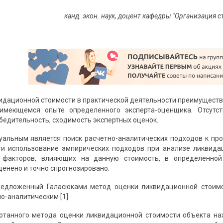
канд. экон. наук, доцент кафедры "Организация
идационной стоимости в практической деятельности преимущест
имеющемся опыте определенного эксперта-оценщика. Отсутс
бедительность, сходимость экспертных оценок.
туальным является поиск расчетно-аналитических подходов к пр
ти использование эмпирических подходов при анализе ликвида
 факторов, влияющих на данную стоимость, в определенной
ценено и точно спрогнозировано.
предложенный Галасюками метод оценки ликвидационной стоимо
о-аналитическим [1].
отанного метода оценки ликвидационной стоимости объекта на