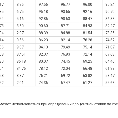
17
8.36
97.56
96.77
96.00
95.24
35
6.75
95.18
93.65
92.16
90.70
54
5.16
92.86
90.63
88.47
86.38
73
3.60
90.60
87.71
84.93
82.27
94
2.07
88.39
84.88
81.54
78.35
14
0.56
86.23
82.14
78.28
74.62
36
9.07
84.13
79.49
75.14
71.07
58
87.61
82.07
76.93
72.14
67.68
80
86.18
80.07
74.45
69.25
64.46
04
84.76
78.12
72.04
66.48
61.39
28
3.37
76.21
69.72
63.82
58.47
52
2.01
74.36
67.47
61.27
55.68
ожет использоваться при определении процентной ставки по креди