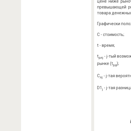
цене ниже рыноч
превышающей ры
товара денежных
Графически поло
С - стоимость;
t - время;
t
- j-тый возм
рлj
рынке (t
);
рд
С
- j-тая вероя
лj
D1
- j-тая разни
j