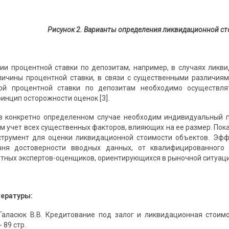
Рисунок 2. Варианты определения ликвидационной ст
ии процентной ставки по депозитам, например, в случаях ликви
ичины процентной ставки, в связи с существенными различиям
ой процентной ставки по депозитам необходимо осуществля
инцип осторожности оценок [3].
 в конкретно определенном случае необходим индивидуальный 
им учет всех существенных факторов, влияющих на ее размер. Пок
струмент для оценки ликвидационной стоимости объектов. Эфф
вня достоверности вводных данных, от квалифицированного
тных экспертов-оценщиков, ориентирующихся в рыночной ситуаци
тературы:
 Галасюк В.В. Кредитование под залог и ликвидационная стоимо
 89 стр.