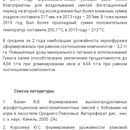
благоприятны для возделывания смесей. Вегетационный
период на второй год исследования был более влажным, сумма
осадков составила 217 мм, а в 2013 году – 207мм. В тоже время
2014 год был более прохладный, сумма положительных
о
о
температур составила 205,7
С, в 2013 году – 213
С.
В среднем за 2 года наибольшая урожайность зернофуража
сформировалась при равном соотношении компонентов – 3,2 т/
га. Повышенные дозы минерального питания и использование
Гумата калия способствовали увеличению продуктивности до
4,04 т/га при доминировании овса и 4,64 т/га при равном
соотношении компонентов.
Список литературы:
Васин А.В. Формирование высокопродуктивных
агрофитоценозов многокомпонентных смесей с бобовыми на
корм в лесостепи Среднего Поволжья: Автореферат дис… кан.
с.-х. наук.- Кинель, 2000.-24с.
Королева Ю.С. Формирование урожайности злаковой