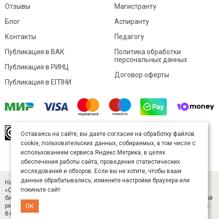
Отзывы
Магистранту
Блог
Аспиранту
Контакты
Педагогу
Публикация в ВАК
Политика обработки
персональных данных
Публикация в РИНЦ
Договор оферты
Публикация в ЕГПНИ
© Sibac.info 2026. Все права защищены.
Это
Оставаясь на сайте, вы даете согласие на обработку файлов
произведение доступно по
лицензии Creative
cookie, пользовательских данных, собираемых, в том числе с
Commons «Attribution» («Атрибуция») 4.0
Непортированная
.
использованием сервиса Яндекс.Метрика, в целях
Карта сайта
обеспечения работы сайта, проведения статистических
исследований и обзоров. Если вы не хотите, чтобы ваши
данные обрабатывались, измените настройки браузера или
Научный журнал «Студенческий» (ISSN 2541-9412). Издатель — ООО
покиньте сайт.
«СибАК» (ИНН 5402054157). Размещается в Научной электронной
библиотеке eLIBRARY.RU (договор № 445-11/2019 от 05.11.2019). Главный
редактор — Старченко И. Б., д-р техн. наук. E-mail: student@sibac.info, тел.:
ОК
8-800-350-22-65.