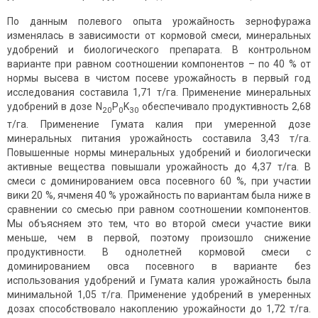
По данным полевого опыта урожайность зернофуража
изменялась в зависимости от кормовой смеси, минеральных
удобрений и биологического препарата. В контрольном
варианте при равном соотношении компонентов – по 40 % от
нормы высева в чистом посеве урожайность в первый год
исследования составила 1,71 т/га. Применение минеральных
удобрений в дозе N
P
K
обеспечивало продуктивность 2,68
20
0
30
т/га. Применение Гумата калия при умеренной дозе
минеральных питания урожайность составила 3,43 т/га.
Повышенные нормы минеральных удобрений и биологически
активные вещества повышали урожайность до 4,37 т/га. В
смеси с доминированием овса посевного 60 %, при участии
вики 20 %, ячменя 40 % урожайность по вариантам была ниже в
сравнении со смесью при равном соотношении компонентов.
Мы объясняем это тем, что во второй смеси участие вики
меньше, чем в первой, поэтому произошло снижение
продуктивности. В однолетней кормовой смеси с
доминированием овса посевного в варианте без
использования удобрений и Гумата калия урожайность была
минимальной 1,05 т/га. Применение удобрений в умеренных
дозах способствовало накоплению урожайности до 1,72 т/га.