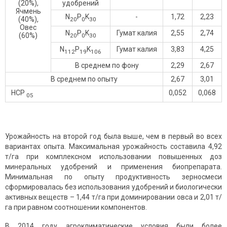
(20%),
удобрений
Ячмень
N
P
K
-
1,72
2,23
(40%),
20
0
30
Овес
N
P
K
Гумат калия
2,55
2,74
(60%)
20
0
30
N
P
K
Гумат калия
3,83
4,25
112
19
106
В среднем по фону
2,29
2,67
В среднем по опыту
2,67
3,01
НСР
0,052
0,068
05
Урожайность на второй год была выше, чем в первый во всех
вариантах опыта. Максимальная урожайность составила 4,92
т/га при комплексном использовании повышенных доз
минеральных удобрений и применения биопрепарата.
Минимальная по опыту продуктивность зерносмеси
сформировалась без использования удобрений и биологически
активных веществ – 1,44 т/га при доминировании овса и 2,01 т/
га при равном соотношении компонентов.
В 2014 году агроклиматические условия были более