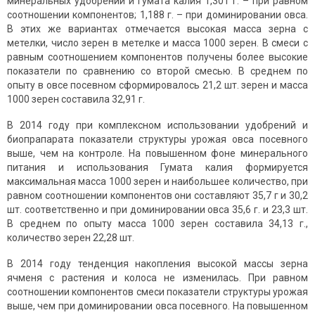
минеральных удобрений и Гумата калия 1,301 г. – при равном
соотношении компонентов; 1,188 г. – при доминировании овса.
В этих же вариантах отмечается высокая масса зерна с
метелки, число зерен в метелке и масса 1000 зерен. В смеси с
равным соотношением компонентов получены более высокие
показатели по сравнению со второй смесью. В среднем по
опыту в овсе посевном сформировалось 21,2 шт. зерен и масса
1000 зерен составила 32,91 г.
В 2014 году при комплексном использовании удобрений и
биопрапарата показатели структуры урожая овса посевного
выше, чем на контроле. На повышенном фоне минерального
питания и использования Гумата калия формируется
максимальная масса 1000 зерен и наибольшее количество, при
равном соотношении компонентов они составляют 35,7 г и 30,2
шт. соответственно и при доминировании овса 35,6 г. и 23,3 шт.
В среднем по опыту масса 1000 зерен составила 34,13 г.,
количество зерен 22,28 шт.
В 2014 году тенденция накопления высокой массы зерна
ячменя с растения и колоса не изменилась. При равном
соотношении компонентов смеси показатели структуры урожая
выше, чем при доминировании овса посевного. На повышенном