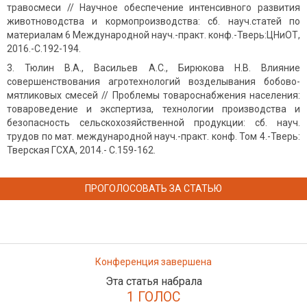
травосмеси // Научное обеспечение интенсивного развития
животноводства и кормопроизводства: сб. науч.статей по
материалам 6 Международной науч.-практ. конф.-Тверь:ЦНиОТ,
2016.-С.192-194.
Тюлин В.А., Васильев А.С., Бирюкова Н.В. Влияние
совершенствования агротехнологий возделывания бобово-
мятликовых смесей // Проблемы товароснабжения населения:
товароведение и экспертиза, технологии производства и
безопасность сельскохозяйственной продукции: сб. науч.
трудов по мат. международной науч.-практ. конф. Том 4.-Тверь:
Тверская ГСХА, 2014.- С.159-162.
ПРОГОЛОСОВАТЬ ЗА СТАТЬЮ
Конференция завершена
Эта статья набрала
1 ГОЛОС