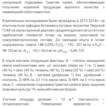
некорневой подкормки Гуматом калия, обеспечивающие
получение кормовой продукции высокого качества с
наименьшей себестоимостью.
Комплексные исследования были проведены в 2013-2014гг. на
опытном поле кафедры ботаники и луговых экосистем Тверской
ГСХА на окультуренной дерново-среднеподзолистой остаточно
карбонатной глееватой почве на морене, супесчаной по
гранулометрическому составу. До закладки опыта в почве
содержалось: гумуса 1,88-2,04%, Р
О
– 195 - 201 мг/кг и К
О –
2
5
2
98-102 мг/кг, N
–55,1-60,4 мг/кг, рН
– 6,80-7,01.
л.г.
сол
В опыте изучали следующие факторы: А – степень насыщения
смеси компонентами, млн. шт. всхожих семян на 1 га: 1) вика
(40 %) + овес (40 %) +ячмень (40 %), 2) вика (20 %) + овес (60 %)
+ячмень (40 %); В – система удобрения: 1) без удобрений –
контроль, 2) NРК на 2,5 т/га зерна овса, 3) NРК на 5 т/га зерна
овса; С - некорневая подкормка Гуматом калия в фазу кущения
злаковых культур 1%-ным рабочим раствором.
2
Учетная площадь делянки – 12 м
, повторность –
четырехкратная. Размещение вариантов –