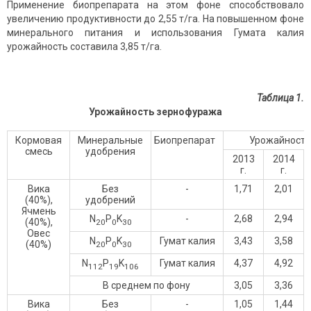
Применение биопрепарата на этом фоне способствовало
увеличению продуктивности до 2,55 т/га. На повышенном фоне
минерального питания и использования Гумата калия
урожайность составила 3,85 т/га.
Таблица 1.
Урожайность зернофуража
Кормовая
Минеральные
Биопрепарат
Урожайность,
смесь
удобрения
2013
2014
г.
г.
Вика
Без
-
1,71
2,01
(40%),
удобрений
Ячмень
N
P
K
-
2,68
2,94
(40%),
20
0
30
Овес
N
P
K
Гумат калия
3,43
3,58
(40%)
20
0
30
N
P
K
Гумат калия
4,37
4,92
112
19
106
В среднем по фону
3,05
3,36
Вика
Без
-
1,05
1,44