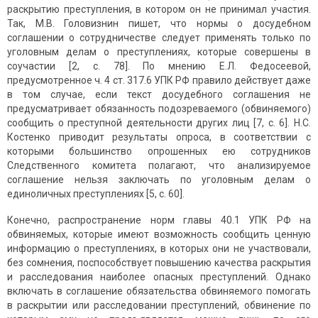
раскрытию преступления, в котором он не принимал участия.
Так, М.В. Головизнин пишет, что нормы о досудебном
соглашении о сотрудничестве следует применять только по
уголовным делам о преступлениях, которые совершены в
соучастии [2, с. 78]. По мнению Е.Л. Федосеевой,
предусмотренное ч. 4 ст. 317.6 УПК РФ правило действует даже
в том случае, если текст досудебного соглашения не
предусматривает обязанность подозреваемого (обвиняемого)
сообщить о преступной деятельности других лиц [7, с. 6]. Н.С.
Костенко приводит результаты опроса, в соответствии с
которыми большинство опрошенных ею сотрудников
Следственного комитета полагают, что анализируемое
соглашение нельзя заключать по уголовным делам о
единоличных преступлениях [5, с. 60].
Конечно, распространение норм главы 40.1 УПК РФ на
обвиняемых, которые имеют возможность сообщить ценную
информацию о преступлениях, в которых они не участвовали,
без сомнения, поспособствует повышению качества раскрытия
и расследования наиболее опасных преступлений. Однако
включать в соглашение обязательства обвиняемого помогать
в раскрытии или расследовании преступлений, обвинение по