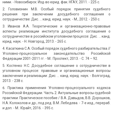
ними. - Новосибирск: Изд-во юрид. фак. НГАУ, 2011. - 225 с.
Головизнин М.В. Особый порядок принятия судебного
решения при заключении досудебного соглашения о
сотрудничестве: Дис. ... канд. юрид. наук. - М., 2012. - 250 с.
Иванов А.А. Теоретические и организационно-правовые
аспекты реализации института досудебного соглашения о
сотрудничестве в российском уголовном процессе: Дис. ... канд.
юрид. наук. - Н. Новгород, 2013. - 265 с.
Касаткина С.А. Особый порядок судебного разбирательства //
Уголовно-процессуальное законодательство Российской
Федерации 2001-2011 гг. - М.: Проспект, 2013. - С. 74 – 92.
Костенко Н.С. Досудебное соглашение о сотрудничестве в
уголовном процессе: правовые и организационные вопросы
заключения и реализации: Дис. ... канд. юрид. наук. - Волгоград,
2013. - 238 с.
Практика применения Уголовно-процессуального кодекса
Российской Федерации. Часть 2. Актуальные вопросы судебной
практики: Практическое пособие / В.А. Давыдов, В.В. Дорошков,
Н.А. Колоколов и др.; под ред. В.М. Лебедева. - 7-е изд., перераб.
и доп. - М.: Юрайт, 2016. - 395 с.