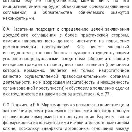
которым ему не предъявляется, можно лишь по его
инициативе, иначе не будет объективной основы заключения
соглашения, а обязательства обвиняемого окажутся
неконкретными.
С.А. Касаткина подходит к определению целей заключения
досудебного соглашения с более практической стороны,
отмечая направленность данного института на повышение
раскрываемости преступлений. Как пишет указанный
исследователь, «неспособность государства существующими
уголовно-процессуальными средствами обеспечить защиту
интересов граждан от преступных посягательств (причинами
которой, возможно, является не только недостаточное
качество осуществляемой правоохранительными органами
деятельности, но и возросшая масштабность и изощренность
организованной преступности) и обусловила появление сделки
о сотрудничестве в нашем законодательстве» [4, с. 77].
С.Э. Гаджиев и Б.А. Мкртычян прямо называют в качестве цели
заключения рассматриваемого соглашения законодательную
легализацию компромисса с преступностью. Впрочем, такая
формулировка используется ими исключительно в позитивном
ключе, поскольку «де-факто договорные отношения между