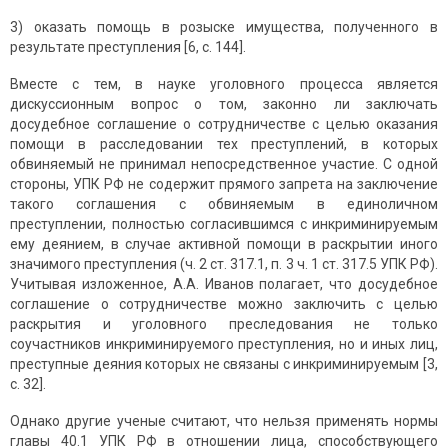
3) оказать помощь в розыске имущества, полученного в
результате преступления [6, с. 144].
Вместе с тем, в науке уголовного процесса является
дискуссионным вопрос о том, законно ли заключать
досудебное соглашение о сотрудничестве с целью оказания
помощи в расследовании тех преступлений, в которых
обвиняемый не принимал непосредственное участие. С одной
стороны, УПК РФ не содержит прямого запрета на заключение
такого соглашения с обвиняемым в единоличном
преступлении, полностью согласившимся с инкриминируемым
ему деянием, в случае активной помощи в раскрытии иного
значимого преступления (ч. 2 ст. 317.1, п. 3 ч. 1 ст. 317.5 УПК РФ).
Учитывая изложенное, А.А. Иванов полагает, что досудебное
соглашение о сотрудничестве можно заключить с целью
раскрытия и уголовного преследования не только
соучастников инкриминируемого преступления, но и иных лиц,
преступные деяния которых не связаны с инкриминируемым [3,
с. 32].
Однако другие ученые считают, что нельзя применять нормы
главы 40.1 УПК РФ в отношении лица, способствующего