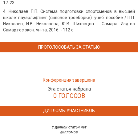
17-23.
Николаев П.П. Система подготовки спортсменов в высшей
школе: пауэрлифтинг (силовое троеборье): учеб. пособие / П.П.
Николаев, И.В. Николаева, Ю.В. Шиховцов. - Самара: Изд-во
Самар.гос.экон. ун-та, 2016. - 112 с
ПРОГОЛОСОВАТЬ ЗА СТАТЬЮ
Конференция завершена
Эта статья набрала
0 ГОЛОСОВ
ДИПЛОМЫ УЧАСТНИКОВ
У данной статьи нет
дипломов