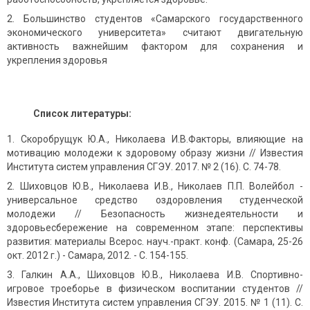
Большинство студентов «Самарского государственного
экономического университета» считают двигательную
активность важнейшим фактором для сохранения и
укрепления здоровья
Список литературы:
Скоробрущук Ю.А., Николаева И.В.Факторы, влияющие на
мотивацию молодежи к здоровому образу жизни // Известия
Института систем управления СГЭУ. 2017. № 2 (16). С. 74-78.
Шиховцов Ю.В., Николаева И.В., Николаев П.П. Волейбол -
универсальное средство оздоровления студенческой
молодежи // Безопасность жизнедеятельности и
здоровьесбережение на современном этапе: перспективы
развития: материалы Всерос. науч.-практ. конф. (Самара, 25-26
окт. 2012 г.) - Самара, 2012. - С. 154-155.
Галкин А.А., Шиховцов Ю.В., Николаева И.В. Спортивно-
игровое троеборье в физическом воспитании студентов //
Известия Института систем управления СГЭУ. 2015. № 1 (11). С.