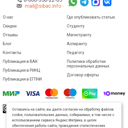
mail@sibac.info
О нас
Где опубликовать статью
Скидки
Студенту
Отзывы
Магистранту
Блог
Аспиранту
Контакты
Педагогу
Публикация в ВАК
Политика обработки
персональных данных
Публикация в РИНЦ
Договор оферты
Публикация в ЕГПНИ
© Sibac.info 2026. Все права защищены.
Это
Оставаясь на сайте, вы даете согласие на обработку файлов
произведение доступно по
лицензии Creative
cookie, пользовательских данных, собираемых, в том числе с
Commons «Attribution» («Атрибуция») 4.0
Непортированная
.
использованием сервиса Яндекс.Метрика, в целях
Карта сайта
обеспечения работы сайта, проведения статистических