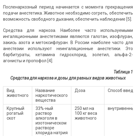
Посленаркозный период начинается с момента прекращения
подачи анестетика. Животное необходимо согреть, обеспечить
возможность свободного дыхания, обеспечить наблюдение [5].
Средства для наркоза. Наиболее часто используемыми
ингаляционными анестетиками являются галотан, изофлуран,
закись азота и метоксифлуран. В России наиболее часто для
анестезии используют неингаляционные анестетики. Это
барбитураты, кетамина гидрохлорид, золетил, альфа-2-
агонисты и пропофол [4].
Таблица 1
Средства для наркоза и дозы для разных видов животных
Вид
Название
Доза
Способ введе
животного
наркотического
вещества
Крупный
33%-ный
250 мл на
внутривенны
рогатый
раствор
100 кг веса
скот
алкоголя в
животного
изотоническом
растворе
хлорида натрия