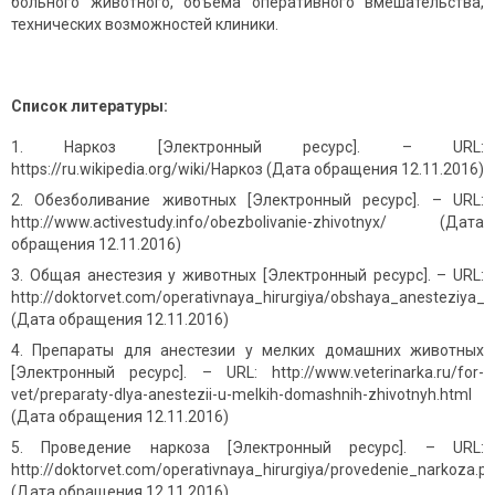
больного животного, объема оперативного вмешательства,
технических возможностей клиники.
Список литературы:
Наркоз [Электронный ресурс]. – URL:
https://ru.wikipedia.org/wiki/Наркоз (Дата обращения 12.11.2016)
Обезболивание животных [Электронный ресурс]. – URL:
http://www.activestudy.info/obezbolivanie-zhivotnyx/ (Дата
обращения 12.11.2016)
Общая анестезия у животных [Электронный ресурс]. – URL:
http://doktorvet.com/operativnaya_hirurgiya/obshaya_anesteziya_1
(Дата обращения 12.11.2016)
Препараты для анестезии у мелких домашних животных
[Электронный ресурс]. – URL: http://www.veterinarka.ru/for-
vet/preparaty-dlya-anestezii-u-melkih-domashnih-zhivotnyh.html
(Дата обращения 12.11.2016)
Проведение наркоза [Электронный ресурс]. – URL:
http://doktorvet.com/operativnaya_hirurgiya/provedenie_narkoza.p
(Дата обращения 12.11.2016)