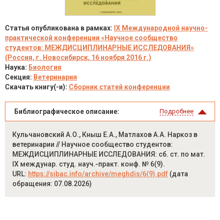
Статья опубликована в рамках:
IX Международной научно-
практической конференции «Научное сообщество
студентов: МЕЖДИСЦИПЛИНАРНЫЕ ИССЛЕДОВАНИЯ»
(Россия, г. Новосибирск, 16 ноября 2016 г.)
Наука:
Биология
Секция:
Ветеринария
Скачать книгу(-и):
Сборник статей конференции
Библиографическое описание:
Подробнее
Кульчановский А.О., Кныш Е.А., Матлахов А.А. Наркоз в
ветеринарии // Научное сообщество студентов:
МЕЖДИСЦИПЛИНАРНЫЕ ИССЛЕДОВАНИЯ: сб. ст. по мат.
IX междунар. студ. науч.-практ. конф. № 6(9).
URL:
https://sibac.info/archive/meghdis/6(9).pdf
(дата
обращения: 07.08.2026)