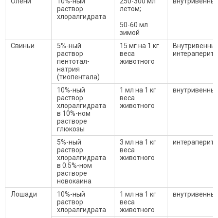
Олени
10%-ный
250-300 мл
внутривенны
раствор
летом;
хлоралгидрата
50-60 мл
зимой
Свиньи
5%-ный
15 мг на 1 кг
Внутривенный
раствор
веса
интераперит
пентотал-
животного
натрия
(тиопентала)
10%-ный
1 мл на 1 кг
внутривенны
раствор
веса
хлоралгидрата
животного
в 10%-ном
растворе
глюкозы
5%-ный
3 мл на 1 кг
интераперит
раствор
веса
хлоралгидрата
животного
в 0.5%-ном
растворе
новокаина
Лошади
10%-ный
1 мл на 1 кг
внутривенны
раствор
веса
хлоралгидрата
животного