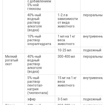
с добавлением
5%-ной
глюкозы
40%-ный
1-2 л в
пероральный
водный
зависимости
раствор
от вида
алкоголя
животного
(водка)
10%-ный
1 мл на 1 кг
внутривенны
раствор
веса
хлоралгидрата
животного
10-25 мл
подкожный
Мелкий
40%-ный
300-400 мл
пероральный
рогатый
водный
скот
раствор
алкоголя
(водка)
5%-ный
15 мг на 1 кг
внутривенны
раствор
веса
пентотал-
животного
натрия
(тиопентала)
эфир
3-5 мл
подкожный