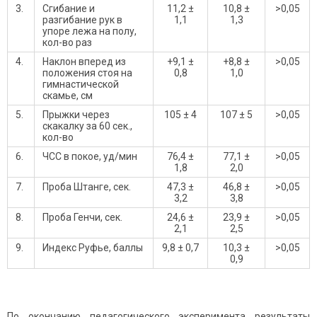
3.
Сгибание и
11,2 ±
10,8 ±
>0,05
разгибание рук в
1,1
1,3
упоре лежа на полу,
кол-во раз
4.
Наклон вперед из
+9,1 ±
+8,8 ±
>0,05
положения стоя на
0,8
1,0
гимнастической
скамье, см
5.
Прыжки через
105 ± 4
107 ± 5
>0,05
скакалку за 60 сек.,
кол-во
6.
ЧСС в покое, уд/мин
76,4 ±
77,1 ±
>0,05
1,8
2,0
7.
Проба Штанге, сек.
47,3 ±
46,8 ±
>0,05
3,2
3,8
8.
Проба Генчи, сек.
24,6 ±
23,9 ±
>0,05
2,1
2,5
9.
Индекс Руфье, баллы
9,8 ± 0,7
10,3 ±
>0,05
0,9
По окончанию педагогического эксперимента результаты