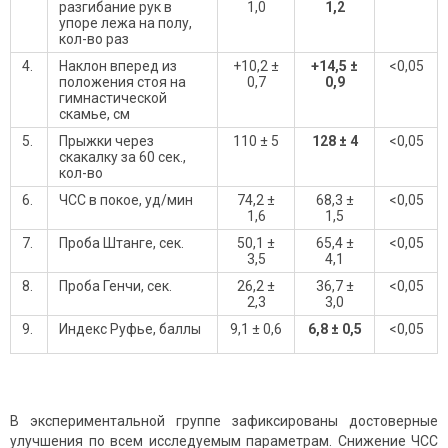
разгибание рук в
1,0
1,2
упоре лежа на полу,
кол-во раз
4.
Наклон вперед из
+10,2 ±
+14,5 ±
<0,05
положения стоя на
0,7
0,9
гимнастической
скамье, см
5.
Прыжки через
110 ± 5
128 ± 4
<0,05
скакалку за 60 сек.,
кол-во
6.
ЧСС в покое, уд/мин
74,2 ±
68,3 ±
<0,05
1,6
1,5
7.
Проба Штанге, сек.
50,1 ±
65,4 ±
<0,05
3,5
4,1
8.
Проба Генчи, сек.
26,2 ±
36,7 ±
<0,05
2,3
3,0
9.
Индекс Руфье, баллы
9,1 ± 0,6
6,8 ± 0,5
<0,05
В экспериментальной группе зафиксированы достоверные
улучшения по всем исследуемым параметрам. Снижение ЧСС