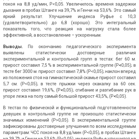
покоя на 8,8 уд/мин, Р<0,05. Увеличилось временя задержки
дыхания в пробах Штанге на 39,7% и Генчи на 53,6%. Это самый
яркий результат. Улучшение индекса Руфье с 10,3
(удовлетворительно) до 6,8 (хорошо). Это интегральный
показатель того, что реакция на нагрузку стала более
эффективной, а восстановление – ускоренным.
Выводы.
По окончанию педагогического эксперимента
выявлены статистически достоверные различия
экспериментальной и контрольной групп в тестах: бег 60 м.
прирост составил 7,5 % в экспериментальной группе (Р
<
0,05); в
тесте бег 3000 м. прирост составил 7,8% (Р<0,05); наклон вперед
из положения стоя на гимнастической скамье прирост составил
5,7 см. (Р<0,05); в тесте прыжки через скакалку за 60 сек.
прирост составил 19,6%, (Р
<
0,05); сгибание и разгибание рук в
упоре лежа на полу самый большой прирост 43,5%, (Р
<
0,05).
В тестах по физической и функциональной подготовленности
девушек в контрольной группе не произошло статистически
значимых изменений (Р>0,05). В экспериментальной группе
зафиксированы достоверные улучшения по всем исследуемым
параметрам: ЧСС покоя на 8,8 уд/мин (Р<0,05), в пробах Штанге
на 39,7% и Генчи на 53,6% (Р<0,05), индекса Руфье улучшился на