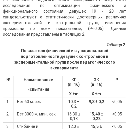
исследования по оптимизации физического и
фенкционального состояния девушек 19 - 20 лет
свидетельствуют о статистически достоверных различиях
экспериментальной и контрольной групп, изменения
произошли по всем показателям, (Р<0,05). Данные
исследования представлены в таблицах 2.
Таблица 2.
Показатели физической и функциональной
подготовленности девушек контрольной и
экспериментальной групп после педагогического
эксперимента
№
Наименование
КГ
ЭК
P
(
n
=16)
(
n
=16)
испытания
X
±
m
X
±
m
1.
Бег 60 м, сек.
10,3 ±
9,8 ± 0,2
<0,05
0,2
2.
Бег 3000 м, мин., сек.
16,30 ±
15,40 ±
<0,05
0,18
0,22
3.
Сгибание и
12,0 ±
15,5 ±
<0,05