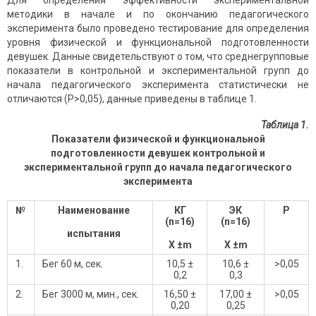
Для определения эффективности экспериментальной
методики в начале и по окончанию педагогического
эксперимента было проведено тестирование для определения
уровня физической и функциональной подготовленности
девушек. Данные свидетельствуют о том, что среднегрупповые
показатели в контрольной и экспериментальной групп до
начала педагогического эксперимента статистически не
отличаются (Р>0,05), данные приведены в таблице 1.
Таблица 1.
Показатели физической и функциональной
подготовленности девушек контрольной и
экспериментальной групп до начала педагогического
эксперимента
№
Наименование
КГ
ЭК
P
(
n
=16)
(
n
=16)
испытания
X
±
m
X
±
m
1.
Бег 60 м, сек.
10,5 ±
10,6 ±
>0,05
0,2
0,3
2.
Бег 3000 м, мин., сек.
16,50 ±
17,00 ±
>0,05
0,20
0,25