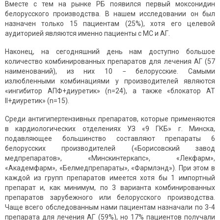
Вместе с тем на рынке РБ появился первый моксонидин
белорусского производства. В нашем исследовании он был
назначен только 15 пациентам (25%), хотя его целевой
аудиторией являются именно пациенты с МС и АГ.
Наконец, на сегодняшний день нам доступно большое
количество комбинированных препаратов для лечения АГ (57
наименований), из них 10 − белорусские. Самыми
излюбленными комбинациями у производителей являются
«ингибитор АПФ+диуретик» (n=24), а также «блокатор АТ
II+диуретик» (n=15).
Среди антигипертензивных препаратов, которые применяются
в кардиологических отделениях УЗ «9 ГКБ» г. Минска,
подавляющее большинство составляют препараты 6
белорусских производителей («Борисовский завод
медпрепаратов», «Минскинтеркапс», «Лекфарм»,
«Академфарм», «Белмедпрепараты», «Фармлэнд»). При этом в
каждой из групп препаратов имеется хотя бы 1 импортный
препарат и, как минимум, по 3 варианта комбинированных
препаратов зарубежного или белорусского производства.
Чаще всего обследованным нами пациентам назначали по 3-4
препарата для лечения АГ (59%), но 17% пациентов получали