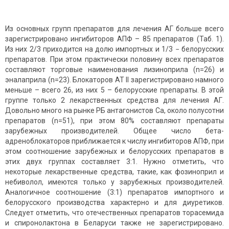
Из основных групп препаратов для лечения АГ больше всего
зарегистрировано ингибиторов АПФ – 85 препаратов (Таб. 1).
Из них 2/3 приходится на долю импортных и 1/3 − белорусских
препаратов. При этом практически половину всех препаратов
составляют торговые наименования лизиноприла (n=26) и
эналаприла (n=23). Блокаторов АТ II зарегистрировано намного
меньше – всего 26, из них 5 – белорусские препараты. В этой
группе только 2 лекарственных средства для лечения АГ.
Довольно много на рынке РБ антагонистов Са, около полусотни
препаратов (n=51), при этом 80% составляют препараты
зарубежных производителей. Общее число бета-
адреноблокаторов приближается к числу ингибиторов АПФ, при
этом соотношение зарубежных и белорусских препаратов в
этих двух группах составляет 3:1. Нужно отметить, что
некоторые лекарственные средства, такие, как фозиноприл и
небиволол, имеются только у зарубежных производителей.
Аналогичное соотношение (3:1) препаратов импортного и
белорусского производства характерно и для диуретиков.
Следует отметить, что отечественных препаратов торасемида
и спиронолактона в Беларуси также не зарегистрировано.