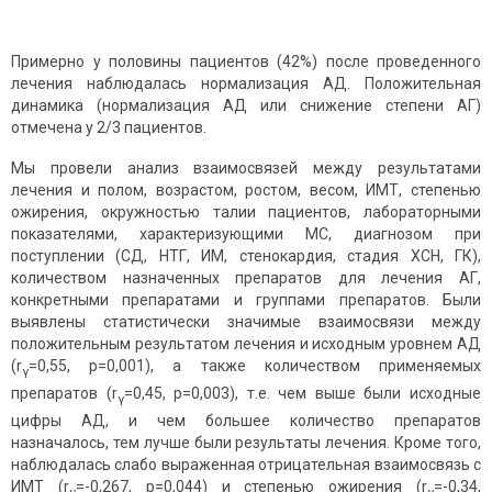
Примерно у половины пациентов (42%) после проведенного
лечения наблюдалась нормализация АД. Положительная
динамика (нормализация АД или снижение степени АГ)
отмечена у 2/3 пациентов.
Мы провели анализ взаимосвязей между результатами
лечения и полом, возрастом, ростом, весом, ИМТ, степенью
ожирения, окружностью талии пациентов, лабораторными
показателями, характеризующими МС, диагнозом при
поступлении (СД, НТГ, ИМ, стенокардия, стадия ХСН, ГК),
количеством назначенных препаратов для лечения АГ,
конкретными препаратами и группами препаратов. Были
выявлены статистически значимые взаимосвязи между
положительным результатом лечения и исходным уровнем АД
(r
=0,55, р=0,001), а также количеством применяемых
γ
препаратов (r
=0,45, р=0,003), т.е. чем выше были исходные
γ
цифры АД, и чем большее количество препаратов
назначалось, тем лучше были результаты лечения. Кроме того,
наблюдалась слабо выраженная отрицательная взаимосвязь с
ИМТ (r
=-0,267, р=0,044) и степенью ожирения (r
=-0,34,
γ
γ