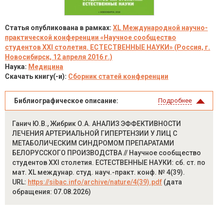
Статья опубликована в рамках:
XL Международной научно-
практической конференции «Научное сообщество
студентов XXI столетия. ЕСТЕСТВЕННЫЕ НАУКИ» (Россия, г.
Новосибирск, 12 апреля 2016 г.)
Наука:
Медицина
Скачать книгу(-и):
Сборник статей конференции
Библиографическое описание:
Подробнее
Ганич Ю.В., Жибрик О.А. АНАЛИЗ ЭФФЕКТИВНОСТИ
ЛЕЧЕНИЯ АРТЕРИАЛЬНОЙ ГИПЕРТЕНЗИИ У ЛИЦ С
МЕТАБОЛИЧЕСКИМ СИНДРОМОМ ПРЕПАРАТАМИ
БЕЛОРУССКОГО ПРОИЗВОДСТВА // Научное сообщество
студентов XXI столетия. ЕСТЕСТВЕННЫЕ НАУКИ: сб. ст. по
мат. XL междунар. студ. науч.-практ. конф. № 4(39).
URL:
https://sibac.info/archive/nature/4(39).pdf
(дата
обращения: 07.08.2026)