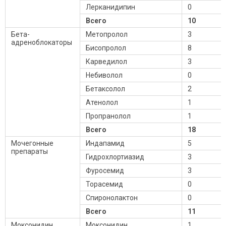
Лерканидипин
0
Всего
10
Бета-
Метопролол
3
адреноблокаторы
Бисопролол
8
Карведилол
3
Небиволол
0
Бетаксолол
2
Атенолол
1
Пропранолол
1
Всего
18
Мочегонные
Индапамид
5
препараты
Гидрохлортиазид
3
Фуросемид
3
Торасемид
0
Спиронолактон
0
Всего
11
Моксонидин
Моксонидин
1