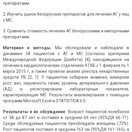
препаратами.
2. Изучить рынок белорусских препаратов для лечения АГ у лиц
с МС.
3. Сравнить стоимость лечения АГ белорусскими и импортными
препаратами.
Материал и методы.
Мы обследовали и наблюдали в
динамике 58 пациентов с АГ и МС (согласно критериям
Международной Федерации Диабета) [4], находившихся на
лечении в кардиологических отделениях 9 ГКБ с 1 февраля по 1
марта 2015 г, а также провели анализ реестра лекарственных
средств РБ [2, 1]. У пациентов собирали анамнез, измеряли
рост, вес, окружность талии, уровень артериального давления
(АД) и регистрировали лабораторные показатели,
характеризующие МС. Результаты анализировали с помощью
программ Microsoft Excel и STATISTICA 6.0.
Результаты и их обсуждение.
Возраст пациентов колебался
от 38 до 87 лет и составил в среднем 69 лет (95%ДИ 66-71).
Среди обследуемых пациентов преобладали женщины (72%).
Рост пациентов составил в среднем 163 см (95%ДИ 161-165), а