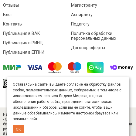
Отзывы
Магистранту
Блог
Аспиранту
Контакты
Педагогу
Публикация в ВАК
Политика обработки
персональных данных
Публикация в РИНЦ
Договор оферты
Публикация в ЕГПНИ
© Sibac.info 2026. Все права защищены.
Это
Оставаясь на сайте, вы даете согласие на обработку файлов
произведение доступно по
лицензии Creative
cookie, пользовательских данных, собираемых, в том числе с
Commons «Attribution» («Атрибуция») 4.0
Непортированная
.
использованием сервиса Яндекс.Метрика, в целях
Карта сайта
обеспечения работы сайта, проведения статистических
исследований и обзоров. Если вы не хотите, чтобы ваши
данные обрабатывались, измените настройки браузера или
Научный журнал «Студенческий» (ISSN 2541-9412). Издатель — ООО
покиньте сайт.
«СибАК» (ИНН 5402054157). Размещается в Научной электронной
библиотеке eLIBRARY.RU (договор № 445-11/2019 от 05.11.2019). Главный
ОК
редактор — Старченко И. Б., д-р техн. наук. E-mail: student@sibac.info, тел.:
8-800-350-22-65.