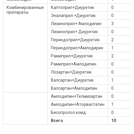
Комбинированные
Каптоприл+Диуретик
0
препараты
Эналаприл +Диуретик
0
Лизиноприл+ Амлодипин
3
Лизиноприл+ Диуретик
0
Периндоприл+Диуретик
2
Периндоприл+Амлодирин
1
Рамиприл+Диуретик
2
Рамиприл+Амлодипин
0
Лозартан+Диуретик
0
Валсартан+Диуретик
1
Валсартан+Амлодипин
0
Амлодипин+Телмизартан
0
Амлодипин+Аторвастатин
1
Бисопролол комд
0
Всего
10