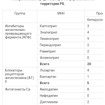
территории РБ.
Группа
МНН
Прои
белорусск
Ингибиторы
Каптоприл
3
ангиотензин-
Эналаприл
4
превращающего
фермента (АПФ)
Лизиноприл
9
Периндоприл
2
Рамиприл
2
Фозиноприл
0
Всего
20
Блокаторы
Лозартан
4
рецепторов
Валсартан
1
ангиотензина (АТ)
II
Всего
5
Антагонисты Ca
Амлодипин
8
Нифедипин
0
Дилтиазем
2