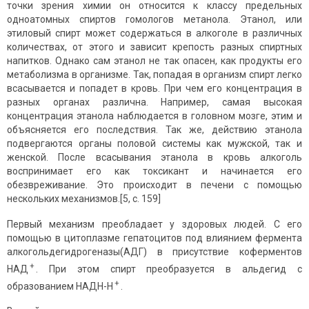
точки зрения химии он относится к классу предельных
одноатомных спиртов гомологов метанола. Этанол, или
этиловый спирт может содержаться в алкоголе в различных
количествах, от этого и зависит крепость разных спиртных
напитков. Однако сам этанол не так опасен, как продукты его
метаболизма в организме. Так, попадая в организм спирт легко
всасывается и попадет в кровь. При чем его концентрация в
разных органах различна. Например, самая высокая
концентрация этанола наблюдается в головном мозге, этим и
объясняется его последствия. Так же, действию этанола
подвергаются органы половой системы как мужской, так и
женской. После всасывания этанола в кровь алкоголь
воспринимает его как токсикант и начинается его
обезвреживание. Это происходит в печени с помощью
нескольких механизмов.[5, с. 159]
Первый механизм преобладает у здоровых людей. С его
помощью в цитоплазме гепатоцитов под влиянием фермента
алкогольдегидрогеназы(АДГ) в присутствие коферментов
+
НАД
. При этом спирт преобразуется в альдегид с
+
образованием НАДН-Н
.