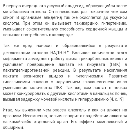
В первую очередь это уксусный альдегид, образующийся после
метаболизма этанола. Он в несколько раз токсичнее чем сам
спирт. В организме альдегид так же окисляется до уксусной
кислоты. При этом он вызывает тахикардию, гипертензию,
уменьшает сократительную способность сердечной мышцы и
повышает потребность в кислороде.
Так же вред наносит и образовавшийся в результате
+
детоксикации этанола НАДН-Н
. Большое количество этого
кофермента замедляет работу цикла трикарбоновых кислот и
усиливает превращение лактата из пирувата (ПВК) в
лактатдегидрогеназной реакции. В результате накопления
лактата возникает ацидоз и гипогликемия. Развитие
гипогликемии связано с нарушением глюконеогенеза из-за
уменьшения количества ПВК. Так же, сам лактат в почках
может конкурировать с другими кислотами в канальцах почек,
вызывая задержку мочевой кислоты и гиперурикемию [4, с.19].
Итак, мы выяснили чем опасен алкоголь и как он влияет на
организм. Несомненно, нельзя говорит о воздействии алкоголя
на какой-либо отдельный орган. Его эффект комплексный и
обширный.