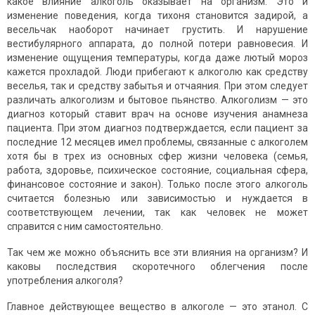
какое влияние алкоголь оказывает на организм. Это и
изменение поведения, когда тихоня становится задирой, а
весельчак наоборот начинает грустить. И нарушение
вестибулярного аппарата, до полной потери равновесия. И
изменение ощущения температуры, когда даже лютый мороз
кажется прохладой. Люди прибегают к алкоголю как средству
веселья, так и средству забытья и отчаяния. При этом следует
различать алкоголизм и бытовое пьянство. Алкоголизм — это
диагноз который ставит врач на основе изучения анамнеза
пациента. При этом диагноз подтверждается, если пациент за
последние 12 месяцев имел проблемы, связанные с алкоголем
хотя бы в трех из основных сфер жизни человека (семья,
работа, здоровье, психическое состояние, социальная сфера,
финансовое состояние и закон). Только после этого алкоголь
считается болезнью или зависимостью и нуждается в
соответствующем лечении, так как человек не может
справится с ним самостоятельно.
Так чем же можно объяснить все эти влияния на организм? И
каковы последствия скоротечного облегчения после
употребления алкоголя?
Главное действующее вещество в алкоголе — это этанол. С