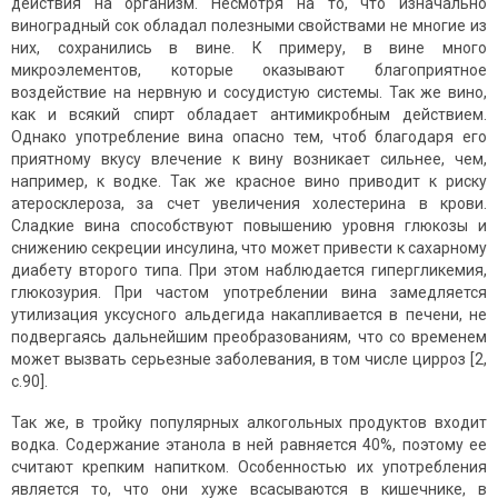
действия на организм. Несмотря на то, что изначально
виноградный сок обладал полезными свойствами не многие из
них, сохранились в вине. К примеру, в вине много
микроэлементов, которые оказывают благоприятное
воздействие на нервную и сосудистую системы. Так же вино,
как и всякий спирт обладает антимикробным действием.
Однако употребление вина опасно тем, чтоб благодаря его
приятному вкусу влечение к вину возникает сильнее, чем,
например, к водке. Так же красное вино приводит к риску
атеросклероза, за счет увеличения холестерина в крови.
Сладкие вина способствуют повышению уровня глюкозы и
снижению секреции инсулина, что может привести к сахарному
диабету второго типа. При этом наблюдается гипергликемия,
глюкозурия. При частом употреблении вина замедляется
утилизация уксусного альдегида накапливается в печени, не
подвергаясь дальнейшим преобразованиям, что со временем
может вызвать серьезные заболевания, в том числе цирроз [2,
с.90].
Так же, в тройку популярных алкогольных продуктов входит
водка. Содержание этанола в ней равняется 40%, поэтому ее
считают крепким напитком. Особенностью их употребления
является то, что они хуже всасываются в кишечнике, в