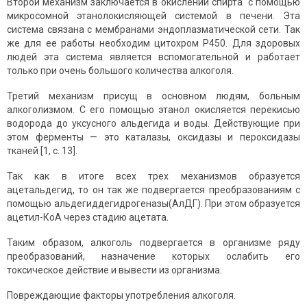
Второй механизм заключается в окислении спирта с помощью
микросомной этанолокисляющей системой в печени. Эта
система связана с мембранами эндоплазматической сети. Так
же для ее работы необходим цитохром Р450. Для здоровых
людей эта система является вспомогательной и работает
только при очень большого количества алкоголя.
Третий механизм присущ в основном людям, больным
алкоголизмом. С его помощью этанол окисляется перекисью
водорода до уксусного альдегида и воды. Действующие при
этом ферменты — это каталазы, оксидазы и пероксидазы
тканей [1, с. 13].
Так как в итоге всех трех механизмов образуется
ацетальдегид, то он так же подвергается преобразованиям с
помощью альдегиддегидрогеназы(АлДГ). При этом образуется
ацетил-КоА через стадию ацетата.
Таким образом, алкоголь подвергается в организме ряду
преобразований, назначение которых ослабить его
токсическое действие и вывести из организма.
Повреждающие факторы употребления алкоголя.