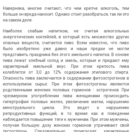
Наверняка, многие считают, что чем крепче алкоголь, тем
больше он вреда наносит. Однако стоит разобраться, так ли это
на самом деле.
Наиболее слабым напитком, не считая алкогольных
энергетических коктейлей, в который есть множество других
опасных веществ, считается пиво. Всем известно, что пиво
было изобретено уже давно и наши предки не могли
представить праздника без этого хмельного напитка. В основе
пива лежат хлебный солод и хмель, которые и придают ему
характерный хмельной вкус. При этом крепость пива
колеблется от 3,0 до 12% содержания этилового спирта.
Опасность пива заключается в содержании фитоэстрогенов в
используемом сырье. При этом фитоэстрогены являются
родственными женских половых гормонов - эстрогенов. При
чрезмерном употреблении пива женщинами происходить
гипертрофия половых желез, увеличение матки, нарушению
менструального цикла. Это ведет к нарушению
репродуктивных функций, в то время как в поведении
наблюдается повышение тяги к мужчинам. При этом мужчины,
получая большую дозу женских гормонов утрачивают свой
тестостерон. Следовательно, происходят характерные