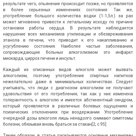
результате чего, опьянение происходит позже, но проявляется
в более серьезных изменениях состояния. Так же,
употребление большого количества водки (1-1,5л.) за раз
может мгновенно привести к летальному исходу по причине
остановки работы сердца. В результате наблюдается
нарушение всех механизмов утилизации и обезвреживания
этанола в печени, что приводит к его накапливанию и
усугублению состояния. Наиболее частые заболевания,
сопровождающие больных алкоголизмом это инфаркт
миокарда, цирроз печени и инсульт.
Каждый из описанных видов алкоголя может вызвать
алкоголизм, поэтому употребление спиртных напитков
нежелательно даже в минимальных количествах. Следует
учитывать, что люди с диагнозом алкоголизм не получают
удовольствия от его потребления, так как у них изменена
толерантность к алкоголю и имеется абстинентный синдром,
который проявляется в различных болевых ощущениях и
психических отклонениях при воздержании. Употребление
очередной дозы алкоголя лишь ненадолго снимают симптомы
болезни, обязывая вновь браться за стакан[2, с.95].
Таким образом, в статье раскрываются основные механизмы