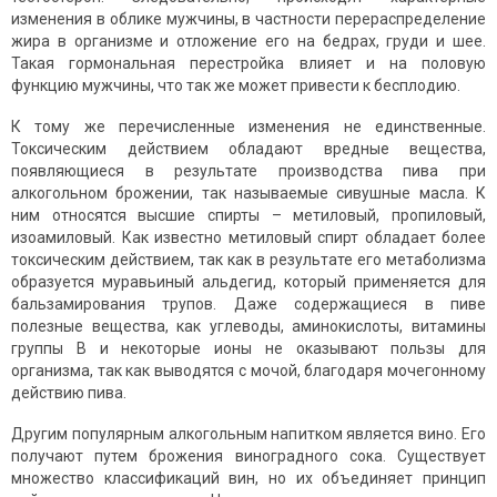
изменения в облике мужчины, в частности перераспределение
жира в организме и отложение его на бедрах, груди и шее.
Такая гормональная перестройка влияет и на половую
функцию мужчины, что так же может привести к бесплодию.
К тому же перечисленные изменения не единственные.
Токсическим действием обладают вредные вещества,
появляющиеся в результате производства пива при
алкогольном брожении, так называемые сивушные масла. К
ним относятся высшие спирты – метиловый, пропиловый,
изоамиловый. Как известно метиловый спирт обладает более
токсическим действием, так как в результате его метаболизма
образуется муравьиный альдегид, который применяется для
бальзамирования трупов. Даже содержащиеся в пиве
полезные вещества, как углеводы, аминокислоты, витамины
группы В и некоторые ионы не оказывают пользы для
организма, так как выводятся с мочой, благодаря мочегонному
действию пива.
Другим популярным алкогольным напитком является вино. Его
получают путем брожения виноградного сока. Существует
множество классификаций вин, но их объединяет принцип