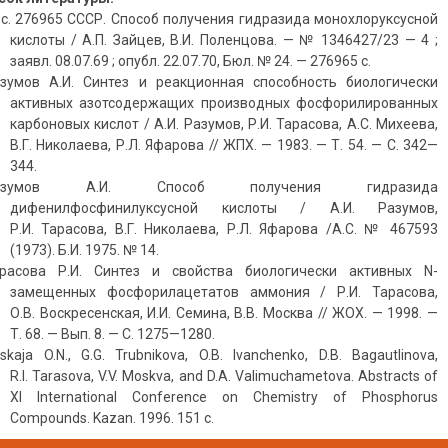
. с. 276965 СССР. Способ получения гидразида монохлоруксусной
кислоты / А.П. Зайцев, В.И. Поленцова. — № 1346427/23 — 4 ;
заявл. 08.07.69 ; опубл. 22.07.70, Бюл. № 24. — 276965 с.
азумов А.И. Синтез и реакционная способность биологически
активных азотсодержащих производных фосфорилированных
карбоновых кислот / А.И. Разумов, Р.И. Тарасова, А.С. Михеева,
В.Г. Николаева, Р.Л. Яфарова // ЖПХ. — 1983. — Т. 54. — С. 342—
344.
Разумов А.И. Способ получения гидразида
дифенилфосфинилуксусной кислоты / А.И. Разумов,
Р.И. Тарасова, В.Г. Николаева, Р.Л. Яфарова /А.С. № 467593
(1973). Б.И. 1975. № 14.
арасова Р.И. Синтез и свойства биологически активных N-
замещенных фосфорилацетатов аммония / Р.И. Тарасова,
О.В. Воскресенская, И.И. Семина, В.В. Москва // ЖОХ. — 1998. —
Т. 68. — Вып. 8. — С. 1275—1280.
inskaja O.N., G.G. Trubnikova, O.B. Ivanchenko, D.B. Bagautlinova,
R.I. Tarasova, V.V. Moskva, and D.A. Valimuchametova. Abstracts of
XI International Conference on Chemistry of Phosphorus
Compounds. Kazan. 1996. 151 с.