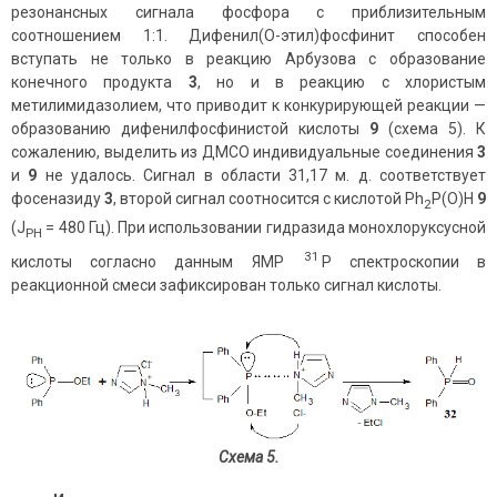
резонансных сигнала фосфора с приблизительным
соотношением 1:1. Дифенил(О-этил)фосфинит способен
вступать не только в реакцию Арбузова с образование
конечного продукта
3
, но и в реакцию с хлористым
метилимидазолием, что приводит к конкурирующей реакции —
образованию дифенилфосфинистой кислоты
9
(схема 5). К
сожалению, выделить из ДМСО индивидуальные соединения
3
и
9
не удалось. Сигнал в области 31,17 м. д. соответствует
фосеназиду
3
, второй сигнал соотносится с кислотой Ph
P(O)H
9
2
(J
= 480 Гц). При использовании гидразида монохлоруксусной
PH
31
кислоты согласно данным ЯМР
Р спектроскопии в
реакционной смеси зафиксирован только сигнал кислоты.
Схема 5.