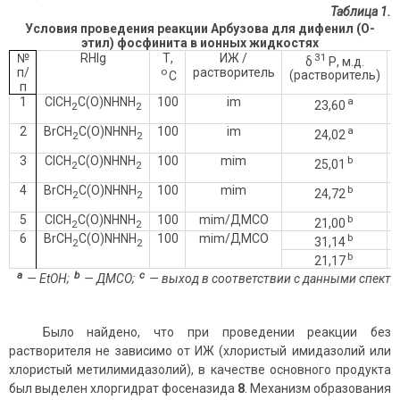
Таблица 1.
Условия проведения реакции Арбузова для дифенил (О-
этил) фосфинита в ионных жидкостях
№
RHlg
Т,
ИЖ /
31
δ
Р, м.д.
п/
о
растворитель
С
(растворитель)
п
1
ClCH
C(O)NHNH
100
im
a
23,60
2
2
2
BrCH
C(O)NHNH
100
im
a
24,02
2
2
3
ClCH
C(O)NHNH
100
mim
b
25,01
2
2
4
BrCH
C(O)NHNH
100
mim
b
24,72
2
2
5
ClCH
C(O)NHNH
100
mim/ДМСО
b
21,00
2
2
6
BrCH
C(O)NHNH
100
mim/ДМСО
b
31,14
2
2
b
21,17
а
b
с
— EtOH;
— ДМСО;
— выход в соответствии с данными спект
Было найдено, что при проведении реакции без
растворителя не зависимо от ИЖ (хлористый имидазолий или
хлористый метилимидазолий), в качестве основного продукта
был выделен хлоргидрат фосеназида
8
. Механизм образования