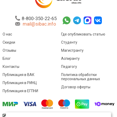
8-800-350-22-65
mail@sibac.info
О нас
Где опубликовать статью
Скидки
Студенту
Отзывы
Магистранту
Блог
Аспиранту
Контакты
Педагогу
Публикация в ВАК
Политика обработки
персональных данных
Публикация в РИНЦ
Договор оферты
Публикация в ЕГПНИ
© Sibac.info 2026. Все права защищены.
Это