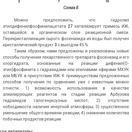
Схема 8.
Можно предположить, что гидролиз
этилдифенилфосфинилацетата
27
катализирует примесь ИЖ,
оставшейся в органическом слое реакционной смеси.
Перекристаллизация сырого фосеназида из воды был получен
кристаллический продукт
3
с выходом 45 %.
Таким образом, нами предложены и реализованы новые
способы получения лекарственного препарата фосеназид и его
хлоргидрата, основанные на реакции дифенил(О-
этил)фосфинита с гидразидами или этиловыми эфирами МХУК
или МБУК в присутствии ИЖ. К преимуществам предложенных
способов получения по сравнению уже с известным можно
отнести: 1) возможность использования в качестве
алкилирующих реагентов на стадии реакции Арбузова
гидразидов галогенуксусных кислот; 2) отсутствие
нобходимости наличия инертной атмосферы; 3) существенное
уменьшение общего времени реакции; 4) снижение количества
побочных продуктов реакции.
сок литературы: