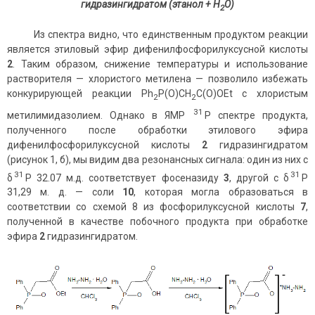
гидразингидратом (этанол + H
O)
2
Из спектра видно, что единственным продуктом реакции
является этиловый эфир дифенилфосфорилуксусной кислоты
2
. Таким образом, снижение температуры и использование
растворителя — хлористого метилена — позволило избежать
конкурирующей реакции Ph
P(O)CH
C(O)OEt с хлористым
2
2
31
метилимидазолием. Однако в ЯМР
Р спектре продукта,
полученного после обработки этилового эфира
дифенилфосфорилуксусной кислоты
2
гидразингидратом
(рисунок 1, б), мы видим два резонансных сигнала: один из них с
31
31
δ
Р 32.07 м.д. соответствует фосеназиду
3
, другой с δ
Р
31,29 м. д. — соли
10
, которая могла образоваться в
соответствии со схемой 8 из фосфорилуксусной кислоты
7
,
полученной в качестве побочного продукта при обработке
эфира
2
гидразингидратом.