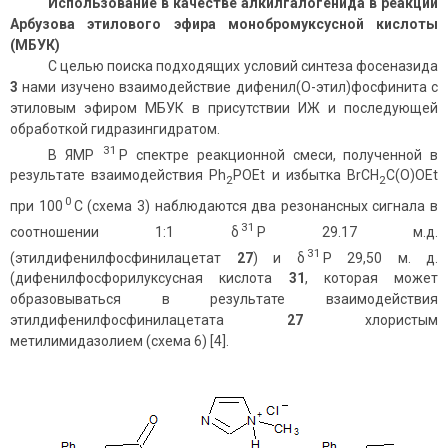
Использование в качестве алкилгалогенида в реакции
Арбузова этилового эфира монобромуксусной кислоты
(МБУК)
С целью поиска подходящих условий синтеза фосеназида
3
нами изучено взаимодействие дифенил(О-этил)фосфинита с
этиловым эфиром МБУК в присутствии ИЖ и последующей
обработкой гидразингидратом.
31
В ЯМР
Р спектре реакционной смеси, полученной в
результате взаимодействия Ph
POEt и избытка BrCH
C(O)OEt
2
2
0
при 100
С (схема 3) наблюдаются два резонансных сигнала в
31
соотношении 1:1 δ
Р 29.17 м.д.
31
(этилдифенилфосфинилацетат
27
) и δ
Р 29,50 м. д.
(дифенилфосфорилуксусная кислота
31
, которая может
образовываться в результате взаимодействия
этилдифенилфосфинилацетата
27
хлористым
метилимидазолием (схема 6) [4].