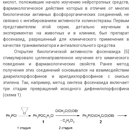
кислот, положившие начало изучению нейротропных средств,
фармакологическое действие которых в отличие от многих
биологически активных фосфорорганических соединений, не
связано с ингибированием активности холинэстеразы. Первым
представителем этой серии, детально изученым в
экспериментах на животных и в клинике, был препарат
фосеназид, разрешенный для клинического применения в
качестве транквилизатора и антиалкогольного средства.
Открытие биологической активности фосеназида [5]
стимулировало целенаправленное изучение его химического
поведения и фармакологических свойств. Ранее метод
получения этих соединений основывался на взаимодействии
диарилхлорфосфинов и арилдихлорфосфинов с окисью
этилена. Так, например, метод синтеза фосеназида включает
три стадии превращений исходного дифенилхлорфосфина
(схема 1).