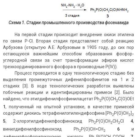
Схема 1. Стадии промышленного производства фосеназида
На первой стадии происходит внедрение окиси этилена
по связи P-Cl. Вторая стадия представляет собой реакцию
Арбузова (открытую А.Е. Арбузовым в 1905 году, до сих пор
остающуюся важнейшим способом образования фосфор-
углеродной связи за счет трансформации эфиров кислот
трехкоординированного фосфора в производные P(IV)).
Процесс проводится в одну технологическую стадию без
выделения промежуточных дифенилфосфинитов на 1 и 2
стадиях [3]. В ходе технологических разработок выявлены
побочные реакции и идентифицированы примеси [2]. Было
найдено, что этилдифенилфосфинилацетат Ph
P(O)CH
C(O)OEt
2
2
1
, полученный на опытной установке, в качестве примесей
содержит диокись тетрафенилэтилендифосфина [Ph
P(O)CH
]
2
2
2
5
, 2-хлорэтилдифенилфосфиноксид Ph
P(O)CH
CH
Cl
4
,
2
2
2
винилдифенилфосфиноксид Ph
P(O)CH=CH
6
и
2
2
дифенилфосфорилуксусную кислоту Ph
P(O)CH
COOH
7
.