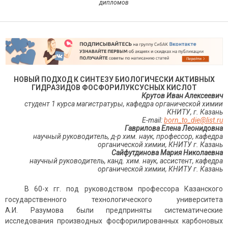
дипломов
НОВЫЙ ПОДХОД К СИНТЕЗУ БИОЛОГИЧЕСКИ АКТИВНЫХ
ГИДРАЗИДОВ ФОСФОРИЛУКСУСНЫХ КИСЛОТ
Крутов Иван Алексеевич
студент 1 курса магистратуры, кафедра органической химии
КНИТУ, г. Казань
E-mail
:
born
_
to
_
die
@
list
.
ru
Гаврилова Елена Леонидовна
научный руководитель, д-р хим. наук, профессор, кафедра
органической химии, КНИТУ г. Казань
Сайфутдинова Мария Николаевна
научный руководитель, канд. хим. наук, ассистент, кафедра
органической химии, КНИТУ г. Казань
В 60-х гг. под руководством профессора Казанского
государственного технологического университета
А.И. Разумова были предприняты систематические
исследования производных фосфорилированных карбоновых