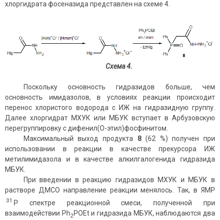
хлоргидрата фосеназида представлен на схеме 4.
Схема 4.
Поскольку основность гидразидов больше, чем
основность имидазолов, в условиях реакции происходит
перенос хлористого водорода с ИЖ на гидразидную группу.
Далее хлоргидрат МХУК или МБУК вступает в Арбузовскую
перегруппировку с дифенил(О-этил)фосфинитом.
Максимальный выход продукта
8
(62 %) получен при
использовании в реакции в качестве прекурсора ИЖ
метилимидазола и в качестве алкилгалогенида гидразида
МБУК.
При введении в реакцию гидразидов МХУК и МБУК в
растворе ДМСО направление реакции менялось. Так, в ЯМР
31
Р спектре реакционной смеси, полученной при
взаимодействии Ph
POEt и гидразида МБУК, наблюдаются два
2