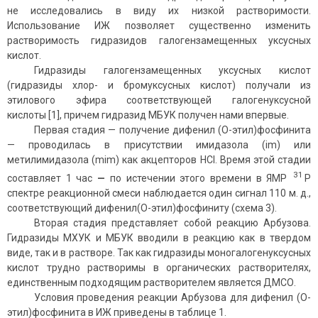
не исследовались в виду их низкой растворимости.
Использование ИЖ позволяет существенно изменить
растворимость гидразидов галогензамещенных уксусных
кислот.
Гидразиды галогензамещенных уксусных кислот
(гидразиды хлор- и бромуксусных кислот) получали из
этилового эфира соответствующей галогенуксусной
кислоты [1], причем гидразид МБУК получен нами впервые.
Первая стадия — получение дифенил (О-этил)фосфинита
— проводилась в присутствии имидазола (im) или
метилимидазола (mim) как акцепторов HCl. Время этой стадии
31
составляет 1 час
—
по истечении этого времени в ЯМР
Р
спектре реакционной смеси наблюдается один сигнал 110 м. д.,
соответствующий дифенил(О-этил)фосфиниту (схема 3).
Вторая стадия представляет собой реакцию Арбузова.
Гидразиды МХУК и МБУК вводили в реакцию как в твердом
виде, так и в растворе. Так как гидразиды моногалогенуксусных
кислот трудно растворимы в органических растворителях,
единственным подходящим растворителем является ДМСО.
Условия проведения реакции Арбузова для дифенил (О-
этил)фосфинита в ИЖ приведены в таблице 1.