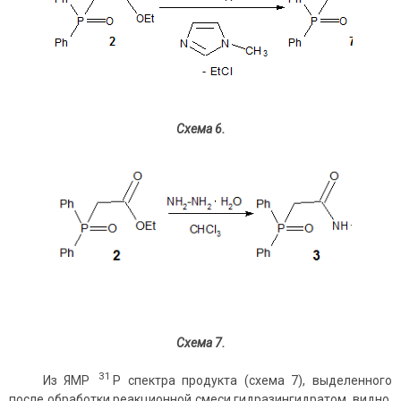
Схема
6
.
Схема
7
.
31
Из ЯМР
Р спектра продукта (схема 7), выделенного
после обработки реакционной смеси гидразингидратом, видно,