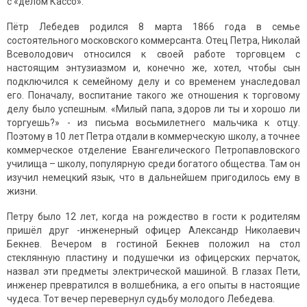
с «делом Кассо».
Пётр Лебедев родился 8 марта 1866 года в семье
состоятельного московского коммерсанта. Отец Петра, Николай
Всеволодович относился к своей работе торговцем с
настоящим энтузиазмом и, конечно же, хотел, чтобы сын
подключился к семейному делу и со временем унаследовал
его. Поначалу, воспитание такого же отношения к торговому
делу было успешным. «Милый папа, здоров ли ты и хорошо ли
торгуешь?» - из письма восьмилетнего мальчика к отцу.
Поэтому в 10 лет Петра отдали в коммерческую школу, а точнее
коммерческое отделение Евангелического Петропавловского
училища – школу, популярную среди богатого общества. Там он
изучил немецкий язык, что в дальнейшем пригодилось ему в
жизни.
Петру было 12 лет, когда на рождество в гости к родителям
пришёл друг -инженерный офицер Александр Николаевич
Бекнев. Вечером в гостиной Бекнев положил на стол
стеклянную пластину и подушечки из офицерских перчаток,
назвал эти предметы электрической машиной. В глазах Пети,
инженер превратился в волшебника, а его опыты в настоящие
чудеса. Тот вечер перевернул судьбу молодого Лебедева.