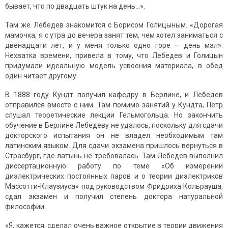
бывает, что по двадцать штук на день…».
Там же Лебедев знакомится с Борисом Голицыным. «Дорогая
мамочка, я с утра до вечера занят тем, чем хотел заниматься с
двенадцати лет, и у меня только одно горе – день мал».
Нехватка времени, привела в тому, что Лебедев и Голицын
придумали идеальную модель усвоения материала, в обед
один читает другому.
В 1888 году Кундт получил кафедру в Берлине, и Лебедев
отправился вместе с ним. Там помимо занятий у Кундта, Пётр
слушал теоретические лекции Гельмогольца. Но закончить
обучение в Берлине Лебедеву не удалось, поскольку для сдачи
докторского испытания он не владел необходимым там
латинским языком. Для сдачи экзамена пришлось вернуться в
Страсбург, где латынь не требовалась. Там Лебедев выполнил
диссертационную работу по теме «Об измерении
диэлектрических постоянных паров и о теории диэлектриков
Массотти-Клаузиуса» под руководством Фридриха Кольрауша,
сдал экзамен и получил степень доктора натуральной
философии.
«Я, кажется, сделал очень важное открытие в теории движения