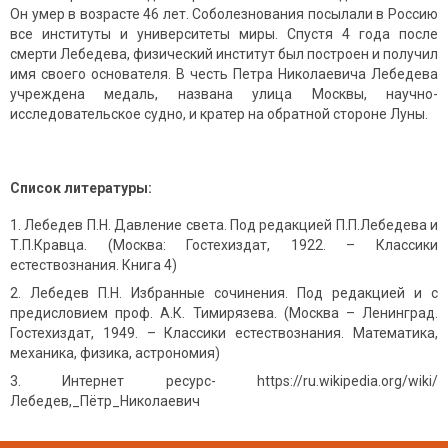
Он умер в возрасте 46 лет. Соболезнования посылали в Россию
все институты и университеты миры. Спустя 4 года после
смерти Лебедева, физический институт был построен и получил
имя своего основателя. В честь Петра Николаевича Лебедева
учреждена медаль, названа улица Москвы, научно-
исследовательское судно, и кратер на обратной стороне Луны.
Список литературы:
Лебедев П.Н. Давление света. Под редакцией П.П.Лебедева и
Т.П.Кравца. (Москва: Гостехиздат, 1922. – Классики
естествознания. Книга 4)
Лебедев П.Н. Избранные сочинения. Под редакцией и с
предисловием проф. А.К. Тимирязева. (Москва – Ленинград.
Гостехиздат, 1949. – Классики естествознания. Математика,
механика, физика, астрономия)
Интернет ресурс- https://ru.wikipedia.org/wiki/
Лебедев,_Пётр_Николаевич