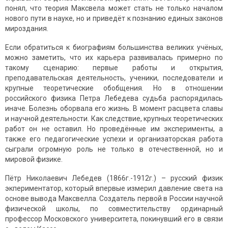
понял, что теория Максвела может стать не только началом
нового пути в науке, но и приведёт к познанию единых законов
мироздания.
Если обратиться к биографиям большинства великих учёных,
можно заметить, что их карьера развивалась примерно по
такому сценарию: первые работы и открытия,
преподавательская деятельность, ученики, последователи и
крупные теоретические обобщения. Но в отношении
российского физика Петра Лебедева судьба распорядилась
иначе. Болезнь оборвала его жизнь. В момент расцвета славы
и научной деятельности. Как следствие, крупных теоретических
работ он не оставил. Но проведённые им эксперименты, а
также его педагогические успехи и организаторская работа
сыграли огромную роль не только в отечественной, но и
мировой физике.
Пётр Николаевич Лебедев (1866г.-1912г.) – русский физик
экпериментатор, который впервые измерил давление света на
основе вывода Максвелла. Создатель первой в России научной
физической школы, по совместительству ординарный
профессор Московского университета, покинувший его в связи