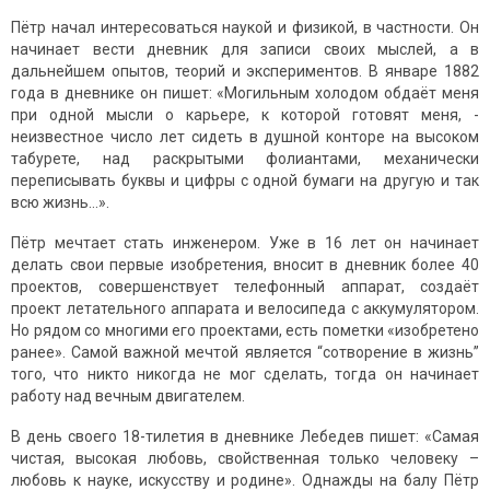
Пётр начал интересоваться наукой и физикой, в частности. Он
начинает вести дневник для записи своих мыслей, а в
дальнейшем опытов, теорий и экспериментов. В январе 1882
года в дневнике он пишет: «Могильным холодом обдаёт меня
при одной мысли о карьере, к которой готовят меня, -
неизвестное число лет сидеть в душной конторе на высоком
табурете, над раскрытыми фолиантами, механически
переписывать буквы и цифры с одной бумаги на другую и так
всю жизнь…».
Пётр мечтает стать инженером. Уже в 16 лет он начинает
делать свои первые изобретения, вносит в дневник более 40
проектов, совершенствует телефонный аппарат, создаёт
проект летательного аппарата и велосипеда с аккумулятором.
Но рядом со многими его проектами, есть пометки «изобретено
ранее». Самой важной мечтой является “сотворение в жизнь”
того, что никто никогда не мог сделать, тогда он начинает
работу над вечным двигателем.
В день своего 18-тилетия в дневнике Лебедев пишет: «Самая
чистая, высокая любовь, свойственная только человеку –
любовь к науке, искусству и родине». Однажды на балу Пётр