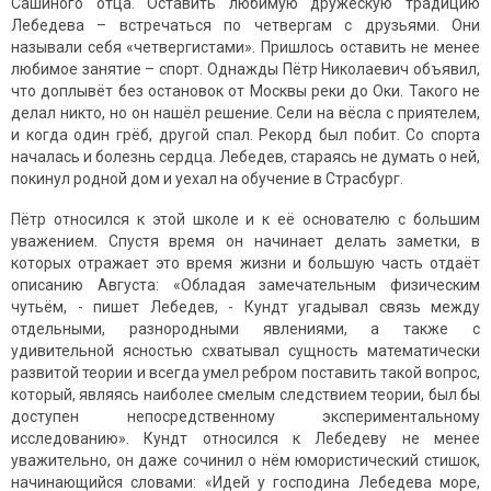
Сашиного отца. Оставить любимую дружескую традицию
Лебедева – встречаться по четвергам с друзьями. Они
называли себя «четвергистами». Пришлось оставить не менее
любимое занятие – спорт. Однажды Пётр Николаевич объявил,
что доплывёт без остановок от Москвы реки до Оки. Такого не
делал никто, но он нашёл решение. Сели на вёсла с приятелем,
и когда один грёб, другой спал. Рекорд был побит. Со спорта
началась и болезнь сердца. Лебедев, стараясь не думать о ней,
покинул родной дом и уехал на обучение в Страсбург.
Пётр относился к этой школе и к её основателю с большим
уважением. Спустя время он начинает делать заметки, в
которых отражает это время жизни и большую часть отдаёт
описанию Августа: «Обладая замечательным физическим
чутьём, - пишет Лебедев, - Кундт угадывал связь между
отдельными, разнородными явлениями, а также с
удивительной ясностью схватывал сущность математически
развитой теории и всегда умел ребром поставить такой вопрос,
который, являясь наиболее смелым следствием теории, был бы
доступен непосредственному экспериментальному
исследованию». Кундт относился к Лебедеву не менее
уважительно, он даже сочинил о нём юмористический стишок,
начинающийся словами: «Идей у господина Лебедева море,