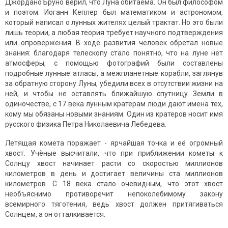
Джордано Бруно верил, что Луна обитаема. Он был философом
и поэтом. Иоганн Кеплер был математиком и астрономом,
который написал о лунных жителях целый трактат. Но это были
лишь теории, а любая теория требует научного подтверждения
или опровержения. В ходе развития человек обретал новые
знания: благодаря телескопу стало понятно, что на луне нет
атмосферы, с помощью фотографий были составлены
подробные лунные атласы, а межпланетные корабли, заглянув
за обратную сторону Луны, убедили всех в отсутствии жизни на
ней, и чтобы не оставлять ближайшую спутницу Земли в
одиночестве, с 17 века лунным кратерам люди дают имена тех,
кому мы обязаны новыми знаниям. Один из кратеров носит имя
русского физика Петра Николаевича Лебедева.
Летящая комета поражает - ярчайшая точка и её огромный
хвост. Учёные высчитали, что при приближении кометы к
Солнцу хвост начинает расти со скоростью миллионов
километров в день и достигает величины ста миллионов
километров. С 18 века стало очевидным, что этот хвост
необъяснимо противоречит непоколебимому закону
всемирного тяготения, ведь хвост должен притягиваться
Солнцем, а он отталкивается.