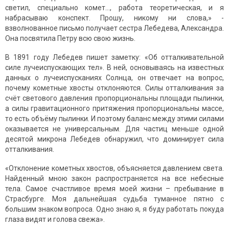
светил, специально комет…, работа теоретическая, и я
набрасываю конспект. Прошу, никому ни слова,» -
взволнованное письмо получает сестра Лебедева, Александра.
Она посвятила Петру всю свою жизнь.
В 1891 году Лебедев пишет заметку: «Об отталкивательной
силе лучеиспускающих тел». В ней, основываясь на известных
данных о лучеиспусканиях Солнца, он отвечает на вопрос,
почему кометные хвосты отклоняются. Силы отталкивания за
счёт светового давления пропорциональны площади пылинки,
а силы гравитационного притяжения пропорциональны массе,
то есть объёму пылинки. И поэтому баланс между этими силами
оказывается не универсальным. Для частиц меньше одной
десятой микрона Лебедев обнаружил, что доминирует сила
отталкивания.
«Отклонение кометных хвостов, объясняется давлением света.
Найденный мною закон распространяется на все небесные
тела. Самое счастливое время моей жизни – пребывание в
Страсбурге. Моя дальнейшая судьба туманное пятно с
большим знаком вопроса. Одно знаю я, я буду работать покуда
глаза видят и голова свежа».