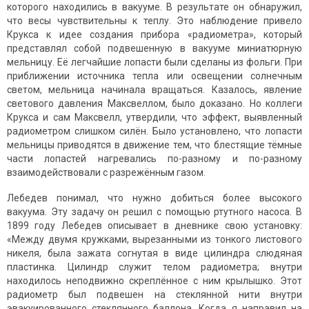
которого находились в вакууме. В результате он обнаружил,
что весы чувствительны к теплу. Это наблюдение привело
Крукса к идее создания прибора «радиометра», который
представлял собой подвешенную в вакууме миниатюрную
мельницу. Её легчайшие лопасти были сделаны из фольги. При
приближении источника тепла или освещении солнечным
светом, мельница начинала вращаться. Казалось, явление
светового давления Максвеллом, было доказано. Но коллеги
Крукса и сам Максвелл, утвердили, что эффект, выявленный
радиометром слишком силён. Было установлено, что лопасти
мельницы приводятся в движение тем, что блестящие тёмные
части лопастей нагревались по-разному и по-разному
взаимодействовали с разрежённым газом.
Лебедев понимал, что нужно добиться более высокого
вакуума. Эту задачу он решил с помощью ртутного насоса. В
1899 году Лебедев описывает в дневнике свою установку:
«Между двумя кружками, вырезанными из тонкого листового
никеля, была зажата согнутая в виде цилиндра слюдяная
пластинка. Цилиндр служит телом радиометра; внутри
находилось неподвижно скреплённое с ним крылышко. Этот
радиометр был подвешен на стеклянной нити внутри
эвакуированного стеклянного баллона. Когда я направил на