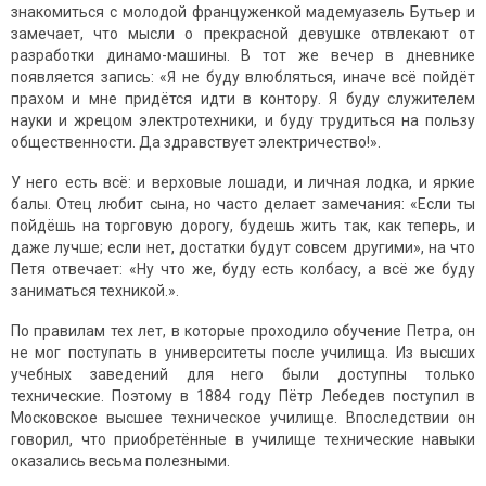
знакомиться с молодой француженкой мадемуазель Бутьер и
замечает, что мысли о прекрасной девушке отвлекают от
разработки динамо-машины. В тот же вечер в дневнике
появляется запись: «Я не буду влюбляться, иначе всё пойдёт
прахом и мне придётся идти в контору. Я буду служителем
науки и жрецом электротехники, и буду трудиться на пользу
общественности. Да здравствует электричество!».
У него есть всё: и верховые лошади, и личная лодка, и яркие
балы. Отец любит сына, но часто делает замечания: «Если ты
пойдёшь на торговую дорогу, будешь жить так, как теперь, и
даже лучше; если нет, достатки будут совсем другими», на что
Петя отвечает: «Ну что же, буду есть колбасу, а всё же буду
заниматься техникой.».
По правилам тех лет, в которые проходило обучение Петра, он
не мог поступать в университеты после училища. Из высших
учебных заведений для него были доступны только
технические. Поэтому в 1884 году Пётр Лебедев поступил в
Московское высшее техническое училище. Впоследствии он
говорил, что приобретённые в училище технические навыки
оказались весьма полезными.