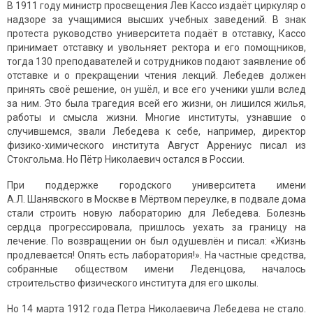
В 1911 году министр просвещения Лев Кассо издаёт циркуляр о
надзоре за учащимися высших учебных заведений. В знак
протеста руководство университета подаёт в отставку, Кассо
принимает отставку и увольняет ректора и его помощников,
тогда 130 преподавателей и сотрудников подают заявление об
отставке и о прекращении чтения лекций. Лебедев должен
принять своё решение, он ушёл, и все его ученики ушли вслед
за ним. Это была трагедия всей его жизни, он лишился жилья,
работы и смысла жизни. Многие институты, узнавшие о
случившемся, звали Лебедева к себе, например, директор
физико-химического института Август Аррениус писал из
Стокгольма. Но Пётр Николаевич остался в России.
При поддержке городского университета имени
А.Л. Шанявского в Москве в Мёртвом переулке, в подвале дома
стали строить новую лабораторию для Лебедева. Болезнь
сердца прогрессировала, пришлось уехать за границу на
лечение. По возвращении он был одушевлён и писал: «Жизнь
продлевается! Опять есть лаборатория!». На частные средства,
собранные обществом имени Леденцова, началось
строительство физического института для его школы.
Но 14 марта 1912 года Петра Николаевича Лебедева не стало.