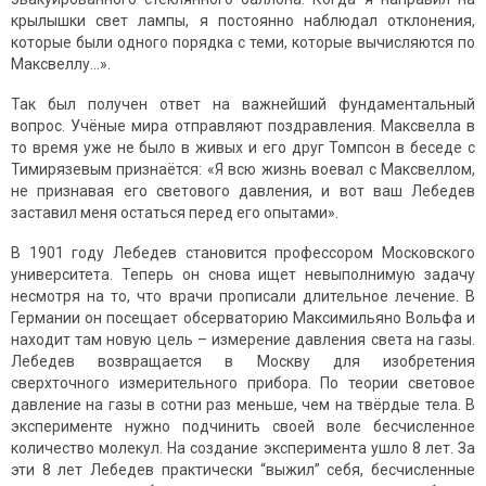
крылышки свет лампы, я постоянно наблюдал отклонения,
которые были одного порядка с теми, которые вычисляются по
Максвеллу…».
Так был получен ответ на важнейший фундаментальный
вопрос. Учёные мира отправляют поздравления. Максвелла в
то время уже не было в живых и его друг Томпсон в беседе с
Тимирязевым признаётся: «Я всю жизнь воевал с Максвеллом,
не признавая его светового давления, и вот ваш Лебедев
заставил меня остаться перед его опытами».
В 1901 году Лебедев становится профессором Московского
университета. Теперь он снова ищет невыполнимую задачу
несмотря на то, что врачи прописали длительное лечение. В
Германии он посещает обсерваторию Максимильяно Вольфа и
находит там новую цель – измерение давления света на газы.
Лебедев возвращается в Москву для изобретения
сверхточного измерительного прибора. По теории световое
давление на газы в сотни раз меньше, чем на твёрдые тела. В
эксперименте нужно подчинить своей воле бесчисленное
количество молекул. На создание эксперимента ушло 8 лет. За
эти 8 лет Лебедев практически “выжил” себя, бесчисленные