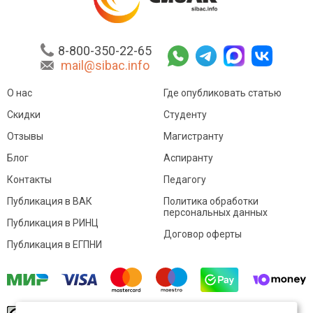
8-800-350-22-65
mail@sibac.info
О нас
Где опубликовать статью
Скидки
Студенту
Отзывы
Магистранту
Блог
Аспиранту
Контакты
Педагогу
Публикация в ВАК
Политика обработки
персональных данных
Публикация в РИНЦ
Договор оферты
Публикация в ЕГПНИ
© Sibac.info 2026. Все права защищены.
Это