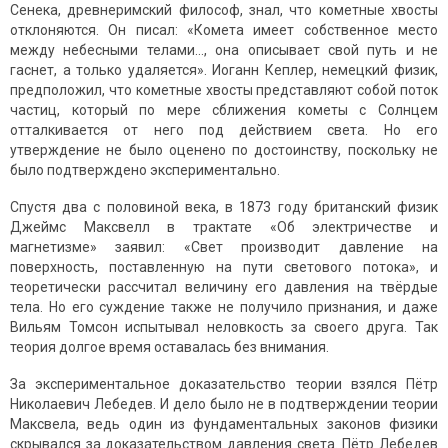
Сенека, древнеримский философ, знал, что кометные хвосты
отклоняются. Он писал: «Комета имеет собственное место
между небесными телами…, она описывает свой путь и не
гаснет, а только удаляется». Иоганн Кеплер, немецкий физик,
предположил, что кометные хвосты представляют собой поток
частиц, который по мере сближения кометы с Солнцем
отталкивается от него под действием света. Но его
утверждение не было оценено по достоинству, поскольку не
было подтверждено экспериментально.
Спустя два с половиной века, в 1873 году британский физик
Джеймс Максвелл в трактате «Об электричестве и
магнетизме» заявил: «Свет производит давление на
поверхность, поставленную на пути светового потока», и
теоретически рассчитал величину его давления на твёрдые
тела. Но его суждение также не получило признания, и даже
Вильям Томсон испытывал неловкость за своего друга. Так
теория долгое время оставалась без внимания.
За экспериментальное доказательство теории взялся Пётр
Николаевич Лебедев. И дело было не в подтверждении теории
Максвела, ведь один из фундаментальных законов физики
скрывался за доказательством давления света. Пётр Лебедев