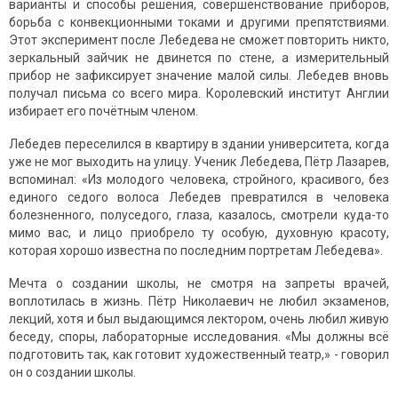
варианты и способы решения, совершенствование приборов,
борьба с конвекционными токами и другими препятствиями.
Этот эксперимент после Лебедева не сможет повторить никто,
зеркальный зайчик не двинется по стене, а измерительный
прибор не зафиксирует значение малой силы. Лебедев вновь
получал письма со всего мира. Королевский институт Англии
избирает его почётным членом.
Лебедев переселился в квартиру в здании университета, когда
уже не мог выходить на улицу. Ученик Лебедева, Пётр Лазарев,
вспоминал: «Из молодого человека, стройного, красивого, без
единого седого волоса Лебедев превратился в человека
болезненного, полуседого, глаза, казалось, смотрели куда-то
мимо вас, и лицо приобрело ту особую, духовную красоту,
которая хорошо известна по последним портретам Лебедева».
Мечта о создании школы, не смотря на запреты врачей,
воплотилась в жизнь. Пётр Николаевич не любил экзаменов,
лекций, хотя и был выдающимся лектором, очень любил живую
беседу, споры, лабораторные исследования. «Мы должны всё
подготовить так, как готовит художественный театр,» - говорил
он о создании школы.