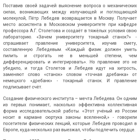
Поставив своей задачей выяснение вопроса о механических
силах, возникающих между излучающей и поглощающей
молекулой, Пётр Лебедев возвращается в Москву. Получает
место ассистента в Московском университете при кафедре
профессора А.Г. Столетова и создаёт в тяжёлых условия свою
лабораторию. «Зачем университету токарный станок?» -
спрашивает правление университета, изучив смету,
составленную Лебедевым. «Каждый физик должен уметь
пилить и строгать не в меньшей степени, чем
дифференцировать и интегрировать». Но правление это не
убедило, и тогда Столетов и Лебедев идут на хитрость,
заменяют слово «станок» словом «точная дребанка» от
немецкого «дребанк» - токарный станок. И правление
подписывает счёт.
Создание физического института – мечта Лебедева. Он одним
из первых понимает, насколько эффективна коллективная
форма исследовательской работы. «Этот учёный из России
носит в кармане сюртука законы вселенной,» - говорили
посетители физических лекций, которые Лебедев проводил в
Европе, куда несколько раз выезжал, чтобы подлечить сердце.