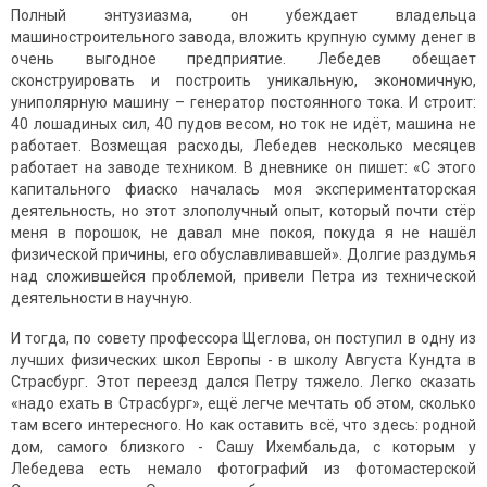
Полный энтузиазма, он убеждает владельца
машиностроительного завода, вложить крупную сумму денег в
очень выгодное предприятие. Лебедев обещает
сконструировать и построить уникальную, экономичную,
униполярную машину – генератор постоянного тока. И строит:
40 лошадиных сил, 40 пудов весом, но ток не идёт, машина не
работает. Возмещая расходы, Лебедев несколько месяцев
работает на заводе техником. В дневнике он пишет: «С этого
капитального фиаско началась моя экспериментаторская
деятельность, но этот злополучный опыт, который почти стёр
меня в порошок, не давал мне покоя, покуда я не нашёл
физической причины, его обуславливавшей». Долгие раздумья
над сложившейся проблемой, привели Петра из технической
деятельности в научную.
И тогда, по совету профессора Щеглова, он поступил в одну из
лучших физических школ Европы - в школу Августа Кундта в
Страсбург. Этот переезд дался Петру тяжело. Легко сказать
«надо ехать в Страсбург», ещё легче мечтать об этом, сколько
там всего интересного. Но как оставить всё, что здесь: родной
дом, самого близкого - Сашу Ихембальда, с которым у
Лебедева есть немало фотографий из фотомастерской