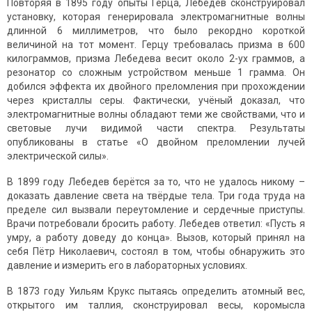
Повторяя в 1895 году опыты Герца, Лебедев сконструировал
установку, которая генерировала электромагнитные волны
длинной 6 миллиметров, что было рекордно короткой
величиной на тот момент. Герцу требовалась призма в 600
килограммов, призма Лебедева весит около 2-ух граммов, а
резонатор со сложным устройством меньше 1 грамма. Он
добился эффекта их двойного преломления при прохождении
через кристаллы серы. Фактически, учёный доказал, что
электромагнитные волны обладают теми же свойствами, что и
световые лучи видимой части спектра. Результаты
опубликованы в статье «О двойном преломлении лучей
электрической силы».
В 1899 году Лебедев берётся за то, что не удалось никому –
доказать давление света на твёрдые тела. Три года труда на
пределе сил вызвали переутомление и сердечные приступы.
Врачи потребовали бросить работу. Лебедев ответил: «Пусть я
умру, а работу доведу до конца». Вызов, который принял на
себя Пётр Николаевич, состоял в том, чтобы обнаружить это
давление и измерить его в лабораторных условиях.
В 1873 году Уильям Крукс пытаясь определить атомный вес,
открытого им таллия, сконструировал весы, коромысла