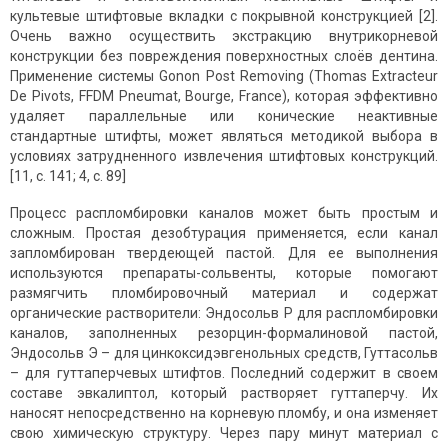
культевые штифтовые вкладки с покрывной конструкцией [2].
Очень важно осуществить экстракцию внутрикорневой
конструкции без повреждения поверхностных слоёв дентина.
Применение системы Gonon Post Removing (Thomas Extracteur
De Pivots, FFDM Pneumat, Bourge, France), которая эффективно
удаляет параллельные или конические неактивные
стандартные штифты, может являться методикой выбора в
условиях затрудненного извлечения штифтовых конструкций.
[11, с. 141; 4, с. 89]
Процесс распломбировки каналов может быть простым и
сложным. Простая дезобтурация применяется, если канал
запломбирован твердеющей пастой. Для ее выполнения
используются препараты-сольвенты, которые помогают
размягчить пломбировочный материал и содержат
органические растворители: Эндосольв Р для распломбировки
каналов, заполненных резорцин-формалиновой пастой,
Эндосольв Э – для цинкоксидэвгенольных средств, Гуттасольв
– для гуттаперчевых штифтов. Последний содержит в своем
составе эвкалиптол, который растворяет гуттаперчу. Их
наносят непосредственно на корневую пломбу, и она изменяет
свою химическую структуру. Через пару минут материал с