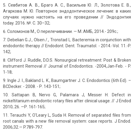
Севбитов А. В., Браго А. С., Васильев Ю. Л., Золотова Е. В.,
Агаркова М. Ю. Повторное эндодонтическое лечение: в каких
случаях нужно настоять на его проведении // Эндодонтия
today. 2016. №. С. 30–32;
Соломонов М., О перелечивании. — М.:АМБ, 2014.- 209с.;
Debelian G.J., Olsen /., Tronstad L. Bacteremia in conjunction with
endodontic therapy // Endodont. Dent. Traumatol. - 2014.-Vol. 11.-P.
142;
Clifford J. Ruddle, D.D.S. Nonsurgical retreatment: Post & Broken
instrument Removal // Journal of Endodontics. -2004,Jan-Feb. - P.
1-18;
Ingle J. I., Bakland L. K., Baumgartner J. C. Endodontics (6th Ed). –
BCDecker. - 2008. - Р. 143-151;
Sattapan B, Nervo G, Palamara J, Messer H. Defect in
nickeltitanium endodontic rotary files after clinical usage. // J Endod
2010; 26. —Р. 161-165;
Terauchi Y, O'Leary L, Suda H. Removal of separated files from
root canals with a new file removal system: case reports. J Endod.
2006;32.— P.789-797.