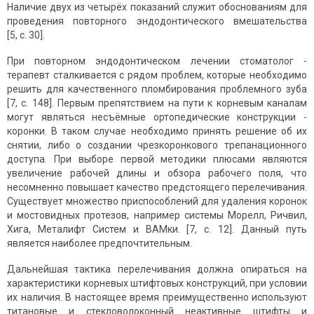
Наличие двух из четырёх показаний служит обоснованиям для
проведения повторного эндодонтического вмешательства
[5, с. 30].
При повторном эндодонтическом лечении стоматолог -
терапевт сталкивается с рядом проблем, которые необходимо
решить для качественного пломбирования проблемного зуба
[7, с. 148]. Первым препятствием на пути к корневым каналам
могут являться несъёмные ортопедические конструкции -
коронки. В таком случае необходимо принять решение об их
снятии, либо о создании чрезкоронкового трепанационного
доступа. При выборе первой методики плюсами являются
увеличение рабочей длины и обзора рабочего поля, что
несомненно повышает качество предстоящего перелечивания.
Существует множество приспособлений для удаления коронок
и мостовидных протезов, например системы Морелл, Ричвил,
Хига, Металифт Систем и ВАМки. [7, с. 12]. Данный путь
является наиболее предпочтительным.
Дальнейшая тактика перелечивания должна опираться на
характеристики корневых штифтовых конструкций, при условии
их наличия. В настоящее время преимущественно используют
титановые и стекловолоконный неактивные штифты и