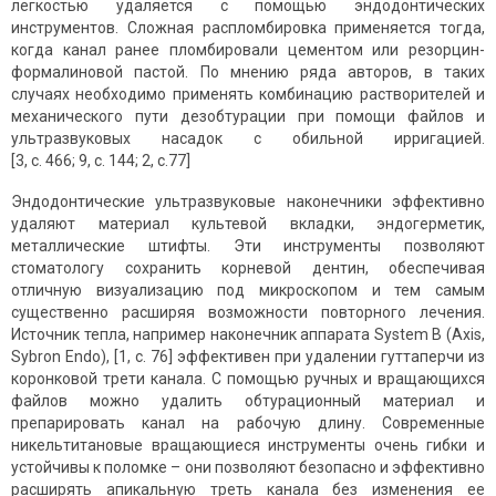
легкостью удаляется с помощью эндодонтических
инструментов. Сложная распломбировка применяется тогда,
когда канал ранее пломбировали цементом или резорцин-
формалиновой пастой. По мнению ряда авторов, в таких
случаях необходимо применять комбинацию растворителей и
механического пути дезобтурации при помощи файлов и
ультразвуковых насадок с обильной ирригацией.
[3, с. 466; 9, с. 144; 2, с.77]
Эндодонтические ультразвуковые наконечники эффективно
удаляют материал культевой вкладки, эндогерметик,
металлические штифты. Эти инструменты позволяют
стоматологу сохранить корневой дентин, обеспечивая
отличную визуализацию под микроскопом и тем самым
существенно расширяя возможности повторного лечения.
Источник тепла, например наконечник аппарата System B (Axis,
Sybron Endo), [1, с. 76] эффективен при удалении гуттаперчи из
коронковой трети канала. С помощью ручных и вращающихся
файлов можно удалить обтурационный материал и
препарировать канал на рабочую длину. Современные
никельтитановые вращающиеся инструменты очень гибки и
устойчивы к поломке – они позволяют безопасно и эффективно
расширять апикальную треть канала без изменения ее