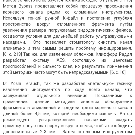
наиболее часто используется техника обходного пути. [4, с. 113]
Метод Bypass представляет собой процедуру прохождения
корневого канала рядом со сломанным инструментом.
Используя тонкий ручной К-файл и постепенно углубляя
пространство вокруг отломленного фрагмента путём
увеличения размера погружаемых эндодонтических файлов,
создаются условия для дальнейшей работы ультразвуковыми
насадками. Это позволяет стоматологу очистить канал
апикалъно и тем самым решить проблему инфицирования.
[6, с. 218] Так же, для извлечения обломков, Клиффорд Раддл
разработал систему IAES, состоящую из цанговых
приспособлений и сильного клея, но результаты применения
этой методики часто могут быть непредсказуемыми. [6, с. 10]
Dr. Yoshi Terauchi, так же разработал «петельную» технику
извлечения инструментов по ходу всего канала, что
заслуживает отдельного внимания. Показаниями к
применению данной методики является обнаружение
фрагмента в апикальной и средней трети корневого канала
длиной более 4,5 мм, который необходимо извлечь. Автор
рекомендует ультразвуковыми насадками создать
промежуточную платформу вокруг отломка, чтобы освободить
дополнительные 2-3 мм. Затем петельным инструментом