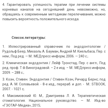
Гарантировать успешность терапии при лечении системы
корневых каналов на сегодняшний день невозможно, но,
обращаясь к современным методикам перелечивания, можно
повысить вероятность положительного исхода.
Список литературы:
Иллюстрированный справочник по эндодонтологии /
Рудольф Беер, Михаэль А. Бауман, Андрей М. Киельбаса; Пер. с
нем.; Под ред. — М.: МЕДпресс-информ, 2006. — 240 с.;
Клиническая эндодонтия / Лейф Тронстад; Пер. с англ.; Под
ред. проф. Т.Ф.Виноградовой. – 2 е изд. – М.: МЕДпресс информ,
2009. – 288 с.;
Коэн, Стивен. Эндодонтия / Стивен Коэн, Ричард Бернс; под
ред. А. М. Соловьевой. - 8-е изд., перераб. и доп. - М.: STBOOK,
2007. - 1021 с;
Максимовский Ю. М., Дмитриева Л. А. Терапевтическая
стоматология. Национальное руководство. — М.: Изд-во
«ГЭОТАР-Медиа», 2015;