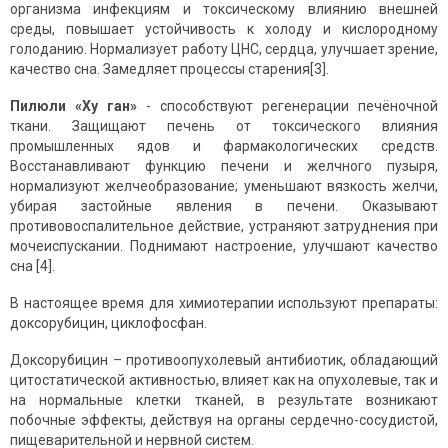
организма инфекциям и токсическому влиянию внешней
среды, повышает устойчивость к холоду и кислородному
голоданию. Нормализует работу ЦНС, сердца, улучшает зрение,
качество сна. Замедляет процессы старения[3].
Пилюли «Ху ган»
- способствуют регенерации печёночной
ткани. Защищают печень от токсического влияния
промышленных ядов и фармакологических средств.
Восстанавливают функцию печени и желчного пузыря,
нормализуют желчеобразование; уменьшают вязкость желчи,
убирая застойные явления в печени. Оказывают
противовоспалительное действие, устраняют затруднения при
мочеиспускании. Поднимают настроение, улучшают качество
сна [4].
В настоящее время для химиотерапии используют препараты:
доксорубицин, циклофосфан.
Доксорубицин – противоопухолевый антибиотик, обладающий
цитостатической активностью, влияет как на опухолевые, так и
на нормальные клетки тканей, в результате возникают
побочные эффекты, действуя на органы сердечно-сосудистой,
пищеварительной и нервной систем.