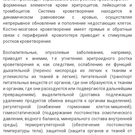
форменных элементов крови эритроцитов, лейкоцитов и
тромбоцитов. Система кроветворения находится в
динамическом равновесии с кровью, осуществляя
непрерывное обновление и пополнение недостающих клеток.
Костно-мозговое кроветворение имеет прямые и обратные
связи с периферией: кровопотеря приводит к стимуляции
ростков кроветворения.
Воспалительные, опухолевые заболевания, например,
приводят к анемии, т.е. угнетению эритроидного ростка
кроветворения и, как следствие, ослаблению ее функций:
дыхательной (перенос кислорода из легких к тканям и
углекислоты из тканей в легкие); питательной (транспорт
питательных веществ от органов, где они образуются, к тканям
и органам, где они расходуются или подвергаются дальнейшим
превращениям); выделительной (доставка подлежащих
удалению продуктов обмена веществ к органам выделения);
регуляторной (снабжение гормонами клеток-мишеней);
гомеостатической (поддержание постоянства осмотического
давления, водного баланса, минерального состава внутренней
среды); терморегуляторной (обеспечение постоянства
температуры тела); защитной (защита органов и тканей от