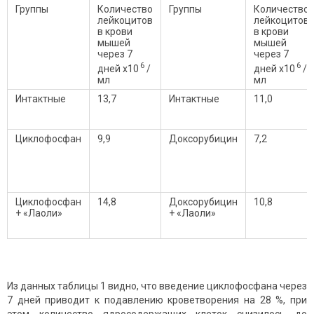
Группы
Количество
Группы
Количество
лейкоцитов
лейкоцитов
в крови
в крови
мышей
мышей
через 7
через 7
6
6
дней х10
/
дней х10
/
мл
мл
Интактные
13,7
Интактные
11,0
Циклофосфан
9,9
Доксорубицин
7,2
Циклофосфан
14,8
Доксорубицин
10,8
+ «Лаоли»
+ «Лаоли»
Из данных таблицы 1 видно, что введение циклофосфана через
7 дней приводит к подавлению кроветворения на 28 %, при