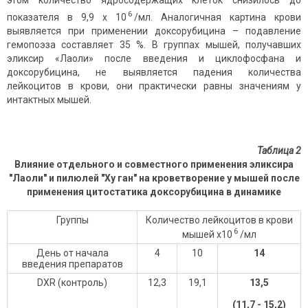
этом количество ядросодержащих клеток снизилось до
6
показателя в 9,9 х 10
/мл. Аналогичная картина крови
выявляется при применении доксорубицина – подавление
гемопоэза составляет 35 %. В группах мышей, получавших
эликсир «Лаоли» после введения и циклофосфана и
доксорубицина, не выявляется падения количества
лейкоцитов в крови, они практически равны значениям у
интактных мышей.
Таблица 2
Влияние отдельного и совместного применения эликсира
"Лаоли" и пилюлей "Ху ган" на кроветворение у мышей после
применения цитостатика доксорубицина в динамике
Группы
Количество лейкоцитов в крови
6
мышей х10
/мл
День от начала
4
10
14
введения препаратов
DXR (контроль)
12,3
19,1
13,5
(11,7 - 15,2)