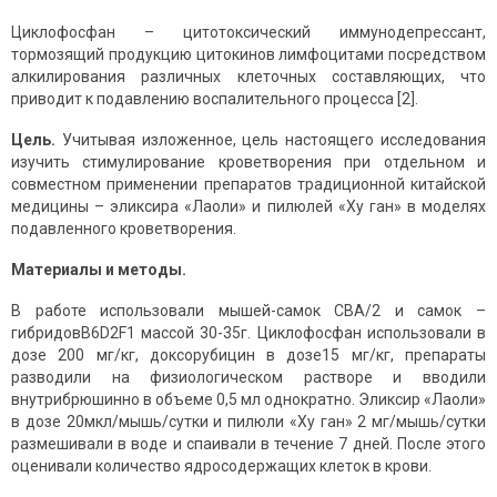
Циклофосфан – цитотоксический иммунодепрессант,
тормозящий продукцию цитокинов лимфоцитами посредством
алкилирования различных клеточных составляющих, что
приводит к подавлению воспалительного процесса [2].
Цель.
Учитывая изложенное, цель настоящего исследования
изучить стимулирование кроветворения при отдельном и
совместном применении препаратов традиционной китайской
медицины – эликсира «Лаоли» и пилюлей «Ху ган» в моделях
подавленного кроветворения.
Материалы и методы.
В работе использовали мышей-самок CBA/2 и самок –
гибридовB6D2F1 массой 30-35г. Циклофосфан использовали в
дозе 200 мг/кг, доксорубицин в дозе15 мг/кг, препараты
разводили на физиологическом растворе и вводили
внутрибрюшинно в объеме 0,5 мл однократно. Эликсир «Лаоли»
в дозе 20мкл/мышь/сутки и пилюли «Ху ган» 2 мг/мышь/сутки
размешивали в воде и спаивали в течение 7 дней. После этого
оценивали количество ядросодержащих клеток в крови.