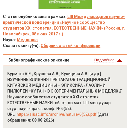
Статья опубликована в рамках:
LIII Международной научно-
практической конференции «Научное сообщество
студентов XXI столетия. ЕСТЕСТВЕННЫЕ НАУКИ» (Россия, г.
Новосибирск, 08 июня 2017 г.)
Наука:
Медицина
Скачать книгу(-и):
Сборник статей конференции
Библиографическое описание:
Подробнее
Бурмага А.Е., Крушева А.В., Куницина А.В. [и др.]
ИЗУЧЕНИЕ ВЛИЯНИЯ ПРЕПАРАТОВ ТРАДИЦИОННОЙ
КИТАЙСКОЙ МЕДИЦИНЫ – ЭЛИКСИРА «ЛАОЛИ» И
ПИЛЮЛЕЙ «ХУ ГАН» В ЭКСПЕРИМЕНТАЛЬНЫХ МОДЕЛЯХ //
Научное сообщество студентов XXI столетия.
ЕСТЕСТВЕННЫЕ НАУКИ: сб. ст. по мат. LIII междунар.
студ. науч.-практ. конф. № 6(52).
URL:
https://sibac.info/archive/nature/6(52).pdf
(дата
обращения: 08.08.2026)