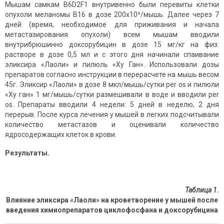
Мышам самкам В6D2F1 внутривенно были перевиты клетки
опухоли меланомы В16 в дозе 200х10³/мышь. Далее через 7
дней (время, необходимое для приживания и начала
метастазирования опухоли) всем мышам вводили
внутрибрюшинно доксорубицин в дозе 15 мг/кг на физ.
растворе в дозе 0,5 мл и с этого дня начинали спаивание
эликсира «Лаоли» и пилюль «Ху Ган». Использовали дозы
препаратов согласно инструкции в перерасчете на мышь весом
45г. Эликсир «Лаоли» в дозе 8 мкл/мышь/сутки per os и пилюли
«Ху ган» 1 мг/мышь/сутки размешивали в воде и вводили per
os. Препараты вводили 4 недели: 5 дней в неделю, 2 дня
перерыв. После курса лечения у мышей в легких подсчитывали
количество метастазов и оценивали количество
ядросодержащих клеток в крови.
Результаты.
Таблица 1.
Влияние эликсира «Лаоли» на кроветворение у мышей после
введения химиопрепаратов циклофосфана и доксорубицина