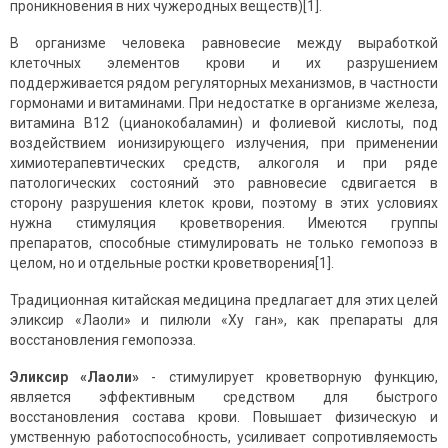
проникновения в них чужеродных веществ)[1].
В организме человека равновесие между выработкой
клеточных элементов крови и их разрушением
поддерживается рядом регуляторных механизмов, в частности
гормонами и витаминами. При недостатке в организме железа,
витамина B12 (цианокобаламин) и фолиевой кислоты, под
воздействием ионизирующего излучения, при применении
химиотерапевтических средств, алкоголя и при ряде
патологических состояний это равновесие сдвигается в
сторону разрушения клеток крови, поэтому в этих условиях
нужна стимуляция кроветворения. Имеются группы
препаратов, способные стимулировать не только гемопоэз в
целом, но и отдельные ростки кроветворения[1].
Традиционная китайская медицина предлагает для этих целей
эликсир «Лаоли» и пилюли «Ху ган», как препараты для
восстановления гемопоэза.
Эликсир «Лаоли»
- стимулирует кроветворную функцию,
является эффективным средством для быстрого
восстановления состава крови. Повышает физическую и
умственную работоспособность, усиливает сопротивляемость