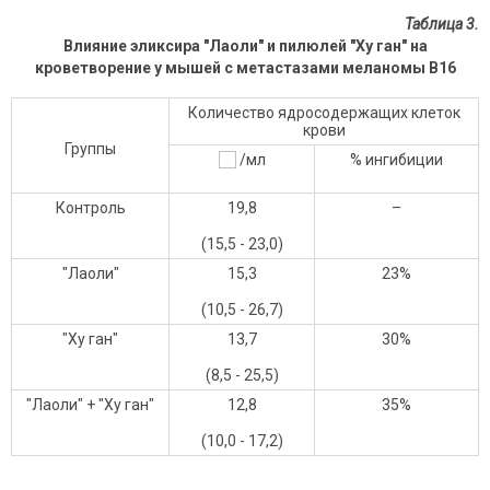
Таблица 3.
Влияние эликсира "Лаоли" и пилюлей "Ху ган" на
кроветворение у мышей с метастазами меланомы В16
Количество ядросодержащих клеток
крови
Группы
/мл
% ингибиции
Контроль
19,8
–
(15,5 - 23,0)
"Лаоли"
15,3
23%
(10,5 - 26,7)
"Ху ган"
13,7
30%
(8,5 - 25,5)
"Лаоли" + "Ху ган"
12,8
35%
(10,0 - 17,2)