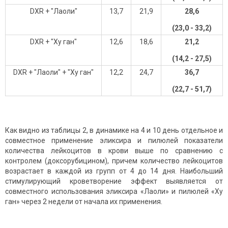
DXR + "Лаоли"
13,7
21,9
28,6
(23,0 - 33,2)
DXR + "Ху ган"
12,6
18,6
21,2
(14,2 - 27,5)
DXR + "Лаоли" + "Ху ган"
12,2
24,7
36,7
(22,7 - 51,7)
Как видно из таблицы 2, в динамике на 4 и 10 день отдельное и
совместное применение эликсира и пилюлей показатели
количества лейкоцитов в крови выше по сравнению с
контролем (доксорубицином), причем количество лейкоцитов
возрастает в каждой из групп от 4 до 14 дня. Наибольший
стимулирующий кроветворение эффект выявляется от
совместного использования эликсира «Лаоли» и пилюлей «Ху
ган» через 2 недели от начала их применения.