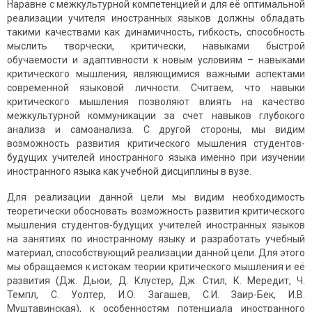
Наравне с межкультурной компетенцией и для её оптимальной
реализации учителя иностранных языков должны обладать
такими качествами как динамичность, гибкость, способность
мыслить творчески, критически, навыками быстрой
обучаемости и адаптивности к новым условиям – навыками
критического мышления, являющимися важными аспектами
современной языковой личности. Считаем, что навыки
критического мышления позволяют влиять на качество
межкультурной коммуникации за счет навыков глубокого
анализа и самоанализа. С другой стороны, мы видим
возможность развития критического мышления студентов-
будущих учителей иностранного языка именно при изучении
иностранного языка как учебной дисциплины в вузе.
Для реализации данной цели мы видим необходимость
теоретически обосновать возможность развития критического
мышления студентов-будущих учителей иностранных языков
на занятиях по иностранному языку и разработать учебный
материал, способствующий реализации данной цели. Для этого
мы обращаемся к истокам теории критического мышления и её
развития (Дж. Дьюи, Д. Клустер, Дж. Стил, К. Мередит, Ч.
Темпл, С. Уолтер, И.О. Загашев, С.И. Заир-Бек, И.В.
Муштавинская), к особенностям потенциала иностранного