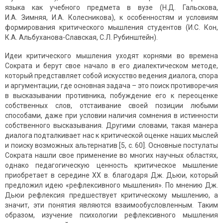
языка как учебного предмета в вузе (Н.Д. Гальскова,
И.А. Зимняя, И.А. Колесникова), к особенностям и условиям
формирования критического мышления студентов (И.С. Кон,
К.А. Альбуханова-Славская, С.Л. Рубинштейн).
Идеи критического мышления уходят корнями во времена
Сократа и берут свое начало в его диалектическом методе,
который представляет собой искусство ведения диалога, спора
и аргументации, где основная задача – это поиск противоречия
в высказывании противника, побуждение его к переоценке
собственных слов, отстаивание своей позиции любыми
способами, даже при условии наличия сомнения в истинности
собственного высказывания. Другими словами, такая манера
диалога подталкивает нас к критической оценке наших мыслей
и поиску возможных альтернатив [5, с. 60]. Основные постулаты
Сократа нашли свое применение во многих научных областях,
однако педагогическую ценность критическое мышление
приобретает в середине XX в. благодаря Дж. Дьюи, который
предложил идею «рефлексивного мышления». По мнению Дж.
Дьюи рефлексия предшествует критическому мышлению, а
значит, эти понятия являются взаимообусловленным. Таким
образом, изучение психологии рефлексивного мышления