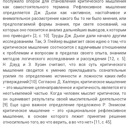
послужило опорой для становления критического мышления
как самостоятельного термина. Рефлексивное мышление
определяется Дж. Дьюи как «активное, настойчивое и
внимательное рассмотрение какого бы то ни было мнения, или
предполагаемой формы знания, при свете оснований, на
которых оно покоится и анализ дальнейших выводов, к которым
оно приводит» [2, с. 10]. Труды Дж. Дьюи дали начало другим
исследованиям. Так, Э. Глейзер выдвигает свою идею о том, что
критическое мышление соотносится с вдумчивым отношением
к проблемам и вопросам в пределах своего опыта, знанием
методов логического исследования и рассуждения [12, с. 5].
Н. Дауд и З. Хусин считают, что вся суть критического
мышления сводится к умению прикладывать сознательные
усилия по определению истинности и ложности каких-либо
утверждений [10]. Согласно Д. Халперн, критическое мышление
– это мышление целенаправленное и критичность является его
неотъемлемой частью. Когда человек мыслит критически, то
он оценивает результаты своей мыслительной деятельности
[9]. Еще одно важное определение предложено Р. Эннисом:
критическое мышление – это «рациональное рефлексивное
мышление, в основе которого лежит принятие решение
относительно того, во что верить, а во что нет» [11, с. 45].