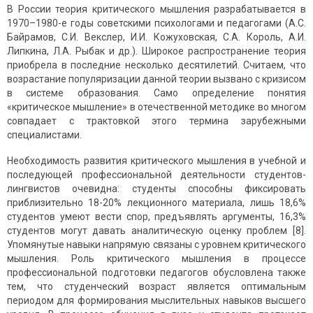
В России теория критического мышления разрабатывается в
1970–1980-е годы советскими психологами и педагогами (А.С.
Байрамов, С.И. Векслер, И.И. Кожуховская, С.А. Король, А.И.
Липкина, Л.А. Рыбак и др.). Широкое распространение теория
приобрела в последние несколько десятилетий. Считаем, что
возрастание популяризации данной теории вызвано с кризисом
в системе образования. Само определение понятия
«критическое мышление» в отечественной методике во многом
совпадает с трактовкой этого термина зарубежными
специалистами.
Необходимость развития критического мышления в учебной и
последующей профессиональной деятельности студентов-
лингвистов очевидна: студенты способны фиксировать
приблизительно 18-20% лекционного материала, лишь 18,6%
студентов умеют вести спор, предъявлять аргументы, 16,3%
студентов могут давать аналитическую оценку проблем [8].
Упомянутые навыки напрямую связаны с уровнем критического
мышления. Роль критического мышления в процессе
профессиональной подготовки педагогов обусловлена также
тем, что студенческий возраст является оптимальным
периодом для формирования мыслительных навыков высшего