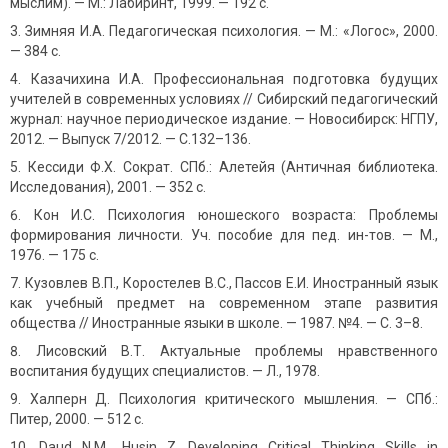
мыслим). — М.: Лабиринт, 1999. — 192 с.
Зимняя И.А. Педагогическая психология. — М.: «Логос», 2000.
— 384 с.
Казачихина И.А. Профессиональная подготовка будущих
учителей в современных условиях // Сибирский педагогический
журнал: научное периодическое издание. — Новосибирск: НГПУ,
2012. — Выпуск 7/2012. — С.132–136.
Кессиди Ф.Х. Сократ. СПб.: Алетейя (Античная библиотека.
Исследования), 2001. — 352 с.
Кон И.С. Психология юношеского возраста: Проблемы
формирования личности. Уч. пособие для пед. ин-тов. — М.,
1976. — 175 с.
Кузовлев В.П., Коростелев В.С., Пассов Е.И. Иностранный язык
как учебный предмет на современном этапе развития
общества // Иностранные языки в школе. — 1987. №4. — C. 3–8.
Лисовский В.Т. Актуальные проблемы нравственного
воспитания будущих специалистов. — Л., 1978.
Халперн Д. Психология критического мышления. — СПб.:
Питер, 2000. — 512 с.
Daud N.M., Husin Z. Developing Critical Thinking Skills in