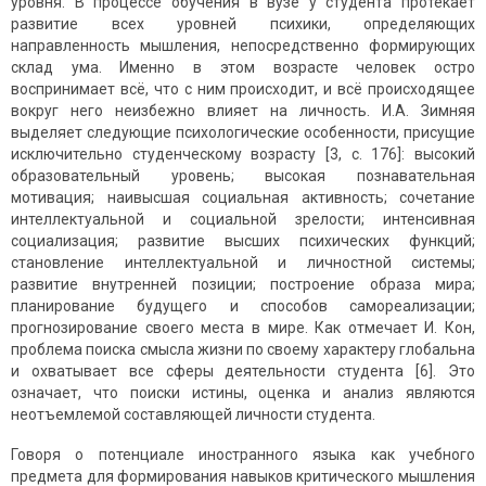
уровня. В процессе обучения в вузе у студента протекает
развитие всех уровней психики, определяющих
направленность мышления, непосредственно формирующих
склад ума. Именно в этом возрасте человек остро
воспринимает всё, что с ним происходит, и всё происходящее
вокруг него неизбежно влияет на личность. И.А. Зимняя
выделяет следующие психологические особенности, присущие
исключительно студенческому возрасту [3, с. 176]: высокий
образовательный уровень; высокая познавательная
мотивация; наивысшая социальная активность; сочетание
интеллектуальной и социальной зрелости; интенсивная
социализация; развитие высших психических функций;
становление интеллектуальной и личностной системы;
развитие внутренней позиции; построение образа мира;
планирование будущего и способов самореализации;
прогнозирование своего места в мире. Как отмечает И. Кон,
проблема поиска смысла жизни по своему характеру глобальна
и охватывает все сферы деятельности студента [6]. Это
означает, что поиски истины, оценка и анализ являются
неотъемлемой составляющей личности студента.
Говоря о потенциале иностранного языка как учебного
предмета для формирования навыков критического мышления