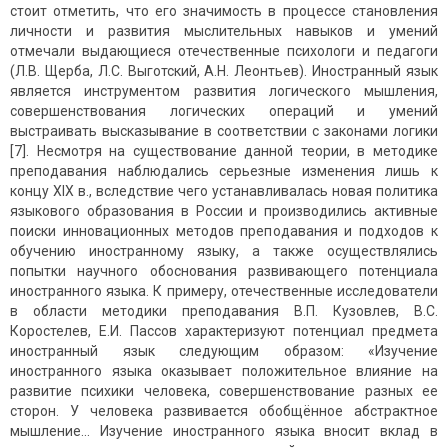
стоит отметить, что его значимость в процессе становления
личности и развития мыслительных навыков и умений
отмечали выдающиеся отечественные психологи и педагоги
(Л.В. Щерба, Л.С. Выготский, А.Н. Леонтьев). Иностранный язык
является инструментом развития логического мышления,
совершенствования логических операций и умений
выстраивать высказывание в соответствии с законами логики
[7]. Несмотря на существование данной теории, в методике
преподавания наблюдались серьезные изменения лишь к
концу XIX в., вследствие чего устанавливалась новая политика
языкового образования в России и производились активные
поиски инновационных методов преподавания и подходов к
обучению иностранному языку, а также осуществлялись
попытки научного обоснования развивающего потенциала
иностранного языка. К примеру, отечественные исследователи
в области методики преподавания В.П. Кузовлев, B.C.
Коростелев, Е.И. Пассов характеризуют потенциал предмета
иностранный язык следующим образом: «Изучение
иностранного языка оказывает положительное влияние на
развитие психики человека, совершенствование разных ее
сторон. У человека развивается обобщённое абстрактное
мышление... Изучение иностранного языка вносит вклад в