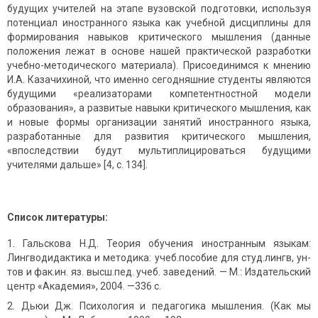
будущих учителей на этапе вузовской подготовки, используя
потенциал иностранного языка как учебной дисциплины для
формирования навыков критического мышления (данные
положения лежат в основе нашей практической разработки
учебно-методического материала). Присоединимся к мнению
И.А. Казачихиной, что именно сегодняшние студенты являются
будущими «реализаторами компетентностной модели
образования», а развитые навыки критического мышления, как
и новые формы организации занятий иностранного языка,
разработанные для развития критического мышления,
«впоследствии будут мультиплицироваться будущими
учителями дальше» [4, с. 134].
Список литературы:
Гальскова Н.Д. Теория обучения иностранным языкам:
Лингводидактика и методика: учеб.пособие для студ.лингв, ун-
тов и фак.ин. яз. высш.пед. учеб. заведений. — М.: Издательский
центр «Академия», 2004. —336 с.
Дьюи Дж. Психология и педагогика мышления. (Как мы