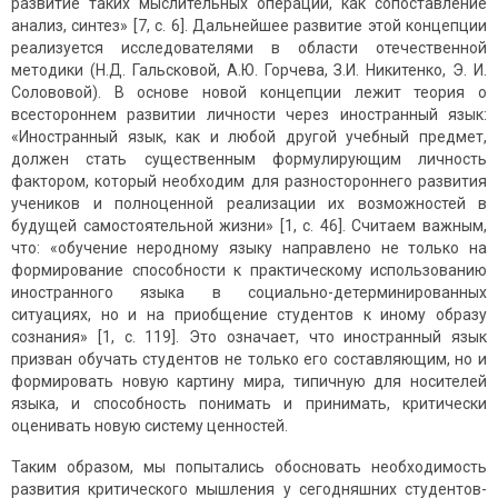
развитие таких мыслительных операций, как сопоставление
анализ, синтез» [7, с. 6]. Дальнейшее развитие этой концепции
реализуется исследователями в области отечественной
методики (Н.Д. Гальсковой, А.Ю. Горчева, З.И. Никитенко, Э. И.
Солововой). В основе новой концепции лежит теория о
всестороннем развитии личности через иностранный язык:
«Иностранный язык, как и любой другой учебный предмет,
должен стать существенным формулирующим личность
фактором, который необходим для разностороннего развития
учеников и полноценной реализации их возможностей в
будущей самостоятельной жизни» [1, с. 46]. Считаем важным,
что: «обучение неродному языку направлено не только на
формирование способности к практическому использованию
иностранного языка в социально-детерминированных
ситуациях, но и на приобщение студентов к иному образу
сознания» [1, с. 119]. Это означает, что иностранный язык
призван обучать студентов не только его составляющим, но и
формировать новую картину мира, типичную для носителей
языка, и способность понимать и принимать, критически
оценивать новую систему ценностей.
Таким образом, мы попытались обосновать необходимость
развития критического мышления у сегодняшних студентов-