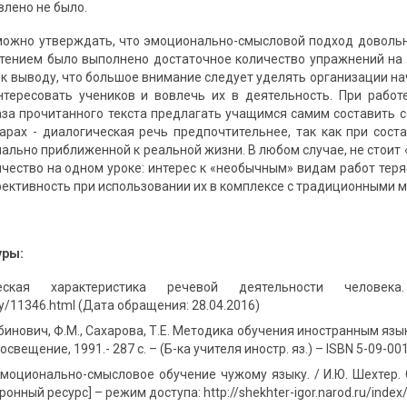
влено не было.
можно утверждать, что эмоционально-смысловой подход довольн
чтением было выполнено достаточное количество упражнений на 
 к выводу, что большое внимание следует уделять организации на
нтересовать учеников и вовлечь их в деятельность. При рабо
аза прочитанного текста предлагать учащимся самим составить с
парах - диалогическая речь предпочтительнее, так как при сос
мально приближенной к реальной жизни. В любом случае, не стоит
ичество на одном уроке: интерес к «необычным» видам работ те
ктивность при использовании их в комплексе с традиционными 
уры:
ческая характеристика речевой деятельности челове
/psy/11346.html (Дата обращения: 28.04.2016)
абинович, Ф.М., Сахарова, Т.Е. Методика обучения иностранным языка
росвещение, 1991.- 287 с. – (Б-ка учителя иностр. яз.) – ISBN 5-09-00
Эмоционально-смысловое обучение чужому языку. / И.Ю. Шехтер. 
ронный ресурс] – режим доступа: http://shekhter-igor.narod.ru/inde