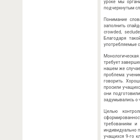
уроке мы орган
подчеркнутым сло
Понимание слов
заполнить спайде
crowded, seclud
Благодаря тако
употребляемые с
Монологическая 
требует завершен
нашем же случае
проблема: учени
говорить. Хоро
просили учащихс
они подготовили
задумывались о 
Целью контрол
сформированност
требованиям и 
индивидуально п
учащихся 9-го к