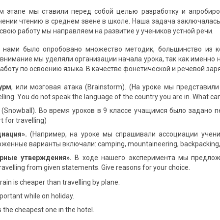
 этапе мы ставили перед собой целью разработку и апробиро
чении чтению в среднем звене в школе. Наша задача заключалас
 свою работу мы направляем на развитие у учеников устной речи.
и нами было опробовано множество методик, большинство из к
 внимание мы уделяли организации начала урока, так как именно 
работу по освоению языка. В качестве фонетической и речевой за
урм
, или мозговая атака (Brainstorm). (На уроке мы представили
elling. You do not speak the language of the country you are in. What ca
(Snowball). Во время уроков в 9 классе учащимся было задано 
 for travelling)
иация».
(Например, на уроке мы спрашивали ассоциации ученик
ложенные варианты включали: camping, mountaineering, backpacking, to
ерные утверждения».
В ходе нашего эксперимента мы предложи
avelling from given statements. Give reasons for your choice.
train is cheaper than travelling by plane.
portant while on holiday.
s the cheapest one in the hotel.