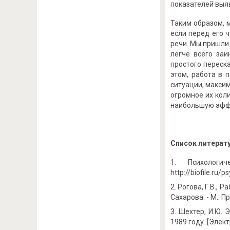
показателей выя
Таким образом, 
если перед его 
речи. Мы пришли
легче всего заи
простого переск
этом, работа в 
ситуации, макси
огромное их кол
наибольшую эффе
Список литерат
Психологи
http://biofile.ru
Рогова, Г.В., Р
Сахарова. - М.: П
Шехтер, И.Ю. 
1989 году. [Элект