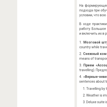
На формирующем
подхода при обу
условии, что всю
В ходе практик
работу. Большое
и включить их в 
Мозговой шт
country while trav
Снежный ком
means of transport
Прием «Ассоц
travelling). Пред
«Верные-нев
sentences about tr
Travelling by 
Weather is im
Deluxe suite i