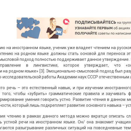
нию на иностранном языке, ученик уже владеет чтением на русско
чтению на родном языке должны стать основой для переноса этог
ысловой подход полностью поддерживает данное утверждение. 
правление в лингвистике, которое утверждает, что «
 на родном языке» [3]. Эмоционально-смысловой подход был разра
о-исследовательской работы Академии наук СССР отечественным 
что речь – это естественный навык, и при изучении иностранног
 того, чтобы «зубрить» грамматические правила и заучивать 
рмирование умения говорить устно. Развитие чтения в данном м
ости, который лишь подкрепляет развитие основного навыка – уст
ния чтению в рамках данного метода можно вкратце описать с
ь устной речи на иностранном языке. Он/ она знакомит учащи
гаются разыгрывание различных ситуаций на повседневные темы