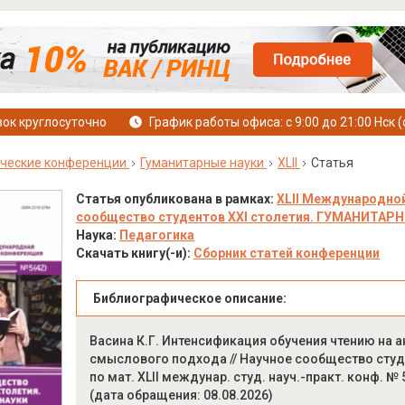
ок круглосуточно
График работы офиса: с 9:00 до 21:00 Нск (
ческие конференции
Гуманитарные науки
XLII
Статья
Статья опубликована в рамках:
XLII Международной
сообщество студентов XXI столетия. ГУМАНИТАРНЫЕ 
Наука:
Педагогика
Скачать книгу(-и):
Сборник статей конференции
Библиографическое описание:
Васина К.Г. Интенсификация обучения чтению на 
смыслового подхода // Научное сообщество студ
по мат. XLII междунар. студ. науч.-практ. конф. № 
(дата обращения: 08.08.2026)