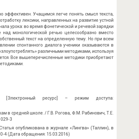
о эффективен. Учащимся легче понять смысл текста,
отработку лексики, направленных на развитие устной
чала урока: во время фонетической и речевой зарядки
те над монологической речью целесообразно вместо
обственный текст на определенную тему. Но при всем
тавлении спонтанного диалога ученики оказываются в
 «злоупотреблять» различными методиками, используя
ряется. Все вышеперечисленные методики приобретают
методиками.
ка. [Электронный ресурс] – режим доступа:
м в средней школе. / Г.В. Рогова, Ф.М. Рабинович, Т.Е.
1029-3
Статья опубликована в журнале «Лингва» (Таллин), в
x/0-4 (Дата обращения: 15.03.2016)