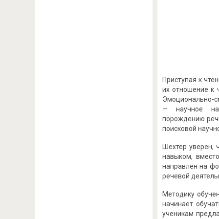
Приступая к чте
их отношение к 
Эмоционально-см
— научное на
порождению речи
поисковой научн
Шехтер уверен, 
навыком, вместо
направлен на фо
речевой деятельн
Методику обуче
начинает обучат
ученикам предла