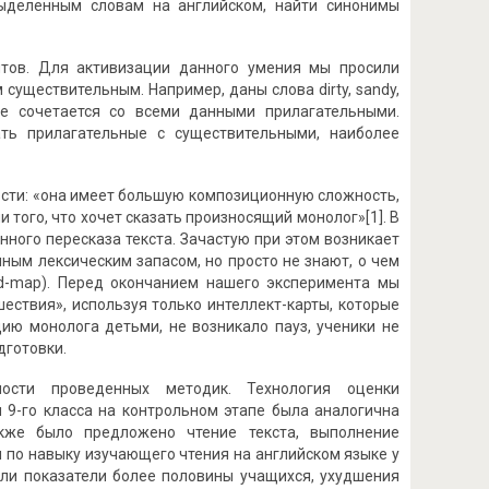
ыделенным словам на английском, найти синонимы
нтов. Для активизации данного умения мы просили
существительным. Например, даны слова dirty, sandy,
орое сочетается со всеми данными прилагательными.
ать прилагательные с существительными, наиболее
сти: «она имеет боль­шую композиционную сложность,
 того, что хочет сказать произносящий монолог»[1]. В
ного пересказа текста. Зачастую при этом возникает
ным лексическим запасом, но просто не знают, о чем
nd-map). Перед окончанием нашего эксперимента мы
ествия», используя только интеллект-карты, которые
ию монолога детьми, не возникало пауз, ученики не
дготовки.
ости проведенных методик. Технология оценки
 9-го класса на контрольном этапе была аналогична
кже было предложено чтение текста, выполнение
 по навыку изучающего чтения на английском языке у
или показатели более половины учащихся, ухудшения