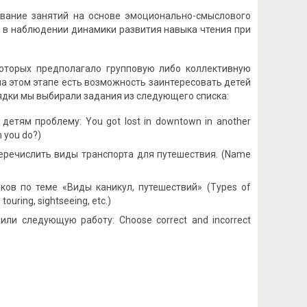
вание занятий на основе эмоционально-смыслового
ь в наблюдении динамики развития навыка чтения при
оторых предполагало групповую либо коллективную
на этом этапе есть возможность заинтересовать детей
рядки мы выбирали задания из следующего списка:
 детям проблему: You got lost in downtown in another
n you do?)
перечислить виды транспорта для путешествия. (Name
ов по теме «Виды каникул, путешествий» (Types of
uring, sightseeing, etc.)
ли следующую работу: Choose correct and incorrect