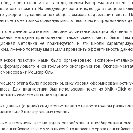
 обед в ресторане и т.д.), этюды, сценки. Во время этих сценок
ваются» в памяти. На следующих занятиях, когда в процесс вкл
то ускоряет «улавливание» общего смысла содержания текста. По
ы понять не только основную мысль текста, но и определенные дет
 что в данной статье мы говорим об интенсификации обучения ч
ионной методики преподавания также имеют место быть. Тем н
ционная методика не практикуется, и эти школы характериз
ком. Именно поэтому мы решили проверить эффективность данног
ической практики нами было организовано экспериментальное
о, формирующего и контрольного экспериментов. Эксперимента
Ломоносова» г. Йошкар-Олы.
ующего этапа было провести оценку уровня сформированности ум
ласса. Для диагностики был использован текст из УМК «Click o
полнить самостоятельно задания.
ых данных (оценок) свидетельствовал о недостаточном развитии 
ментальной и контрольных группах.
ные натолкнули нас на идею разработки и апробирования эмо
на английском языке у учащихся 9-го класса на уроках английског