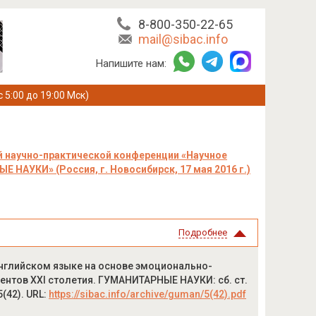
8-800-350-22-65
mail@sibac.info
Напишите нам:
с 5:00 до 19:00 Мск)
 научно-практической конференции «Научное
НАУКИ» (Россия, г. Новосибирск, 17 мая 2016 г.)
Подробнее
английском языке на основе эмоционально-
ентов XXI столетия. ГУМАНИТАРНЫЕ НАУКИ: сб. ст.
5(42). URL:
https://sibac.info/archive/guman/5(42).pdf