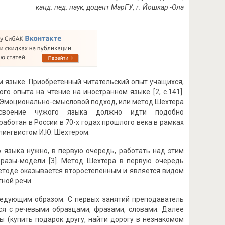
канд. пед. наук, доцент МарГУ, г. Йошкар -Ола
м языке. Приобретенный читательский опыт учащихся,
о опыта на чтение на иностранном языке [2, с.141].
Эмоционально-смысловой подход, или метод Шехтера
освоение чужого языка должно идти подобно
ботан в России в 70-х годах прошлого века в рамках
лингвистом И.Ю. Шехтером.
о языка нужно, в первую очередь, работать над этим
фразы-модели [3]. Метод Шехтера в первую очередь
етоде оказывается второстепенным и является видом
ной речи.
ледующим образом. С первых занятий преподаватель
хся с речевыми образцами, фразами, словами. Далее
 (купить подарок другу, найти дорогу в незнакомом