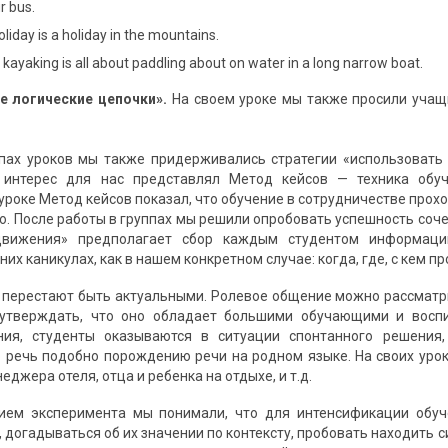
r bus.
oliday is a holiday in the mountains.
kayaking is all about paddling about on water in a long narrow boat.
е логические цепочки».
На своем уроке мы также просили учащ
пах уроков мы также придерживались стратегии «использовать
 интерес для нас представлял Метод кейсов — техника обуч
роке Метод кейсов показал, что обучение в сотрудничестве прохо
ию. После работы в группах мы решили опробовать успешность соч
движения» предполагает сбор каждым студентом информации
их каникулах, как в нашем конкретном случае: когда, где, с кем пр
 перестают быть актуальными. Ролевое общение можно рассматр
утверждать, что оно обладает большими обучающими и восп
ния, студенты оказываются в ситуации спонтанного решения
 речь подобно порождению речи на родном языке. На своих урок
еджера отеля, отца и ребенка на отдыхе, и т.д.
ием эксперимента мы понимали, что для интенсификации обуч
 догадываться об их значении по контексту, пробовать находить 