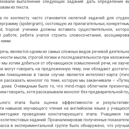
изовали выполнение следующих заданий: дать определение в
вам из текста.
а по контексту часто становится нелегкой задачей для студе
рграмму (spidergram), состоящую из прилагательных, конкретным 
ed, tropical: ученики должны вставить существительное, кот
й работе, ребята учатся строить словосочетания, ассоцииров
 ними.
речь являются одним из самых сложных видов речевой деятельно
ности мысли, строгой логики и последовательности при изложении
 мы хотим добиться от обучающихся осмысленной речи, не заучен
ки могут говорить на предложенную тему, они обладают достаточ
шим помощником в таком случае является интеллект-карта (mi
я рассказать монолог по теме, которую мы заканчивали – «Путеш
 дома. Очевидным было то, что mind-maps облегчили презентац
чем говорить, хотя рассказывали монолог без предварительной по
ьного этапа была оценка эффективности и результативн
и навыков изучающего чтения на английском языке у учащихся
методике проведения констатирующего этапа. Учащимся та
ослетекстовых заданий. Проанализировав полученные показатели
ласса в экспериментальной группе было обнаружено, что улучш