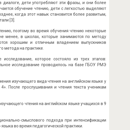
, в диалоге, дети употребляют эти фразы, и они более
ючается обучение чтению, дети с легкостью выделяют
зднее, когда этот навык становится более развитым,
али [3].
тению, поэтому во время обучения чтению некоторые
е менее, в школах, которые занимаются по методу
уются хорошим и отличным владением выпускников
о метода на практике.
 исследование, которое состояло из трех этапов:
льное исследование проводилось на базе ГБОУ РМЭ
ения изучающего вида чтения на английском языке у
n 4». После прослушивания и чтения текста ученикам
изучающего чтения на английском языке учащихся в 9
ционально-смыслового подхода при интенсификации
о языка во время педагогической практики.