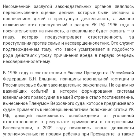
Несомненной заслугой законодательных органов являлось
переосмысление оценки деяний, которые были связаны с
вовлечением детей в преступную деятельность, а именно
включение этих преступлений в раздел УК РФ 1996 года о
посягательствах на личность, а правильнее будет сказать — в
главу, которая предусматривает ответственность за
преступления против семьи и несовершеннолетних. Это служит
подтверждением тому, что закон усматривает в подобного
рода действиях угрозу причинения вреда в первую очередь
несовершеннолетнему.
В 1995 году в соответствии с Указом Президента Российской
Федерации Б.Н. Ельцина, принципы ювенальной юстиции в
России впервые были законодательно закреплены. Но одним из
важнейших событий в истории формирования системы
ювенального правосудия в нашей стране стало постановление,
вынесенное Пленумом Верховного суда, которое предписывало
судам применять к несовершеннолетним положения статьи УК
РФ, дающей возможность освобождения от уголовной
ответственности в результате примирения с потерпевшим.
Впоследствии, в 2009 году появились новые должности
уполномоченных по правам ребёнка при Президенте, а также