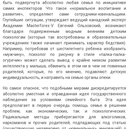
быть подвергнута абсолютно любая семья по инициативе
самих инспекторов. Что такое «нормальное воспитание и
развитие», определяют сами сотрудники-ювенальщики.
Глупейшие ситуации, утверждает ведущий канадский эксперт
Академии Masterforex-V Евгений Ольховский, возникают
благодаря подверженным модным веяниям детским
психологам (которые так востребованы в образовательных
учреждениях также начинает принимать характер бедствия).
Например, потребовав от шестилетнего ребёнка изобразить
«мужчину», психолог по рисунку в стиле «палка-палка-
огуречик» может сделать вывод о крайне низком развитии
интеллекта у малыша, обвинить в этом ни в чем не повинных
родителей, которые, по его мнению, подавляют детскую
индивидуальность, и натравить на семью органы опеки.
Но самое опасное, что подобными мерами дискредитируется
абсолютно уместная и оправданная идея государственного
наблюдения за условиями семейного быта. Эта идея
предполагает в первую очередь помощь семье в решении
проблем, как экономических, так и психологических.
Радикальные методы приберегаются для алкоголиков,
наркоманов и прочих родителей, подпадающих под статью
(существующую независимо от «ювенальных» инноваций) о