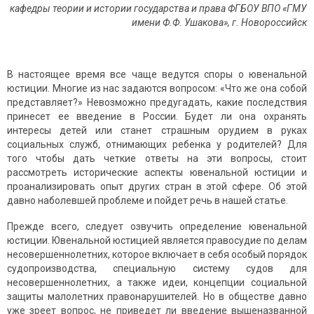
кафедры теории и истории государства и права ФГБОУ ВПО «ГМУ
имени Ф.Ф. Ушакова», г. Новороссийск
В настоящее время все чаще ведутся споры о ювенальной
юстиции. Многие из нас задаются вопросом: «Что же она собой
представляет?» Невозможно предугадать, какие последствия
принесет ее введение в России. Будет ли она охранять
интересы детей или станет страшным орудием в руках
социальных служб, отнимающих ребенка у родителей? Для
того чтобы дать четкие ответы на эти вопросы, стоит
рассмотреть исторические аспекты ювенальной юстиции и
проанализировать опыт других стран в этой сфере. Об этой
давно наболевшей проблеме и пойдет речь в нашей статье.
Прежде всего, следует озвучить определение ювенальной
юстиции. Ювенальной юстицией является правосудие по делам
несовершеннолетних, которое включает в себя особый порядок
судопроизводства, специальную систему судов для
несовершеннолетних, а также идеи, концепции социальной
защиты малолетних правонарушителей. Но в обществе давно
уже зреет вопрос, не приведет ли введение вышеназванной