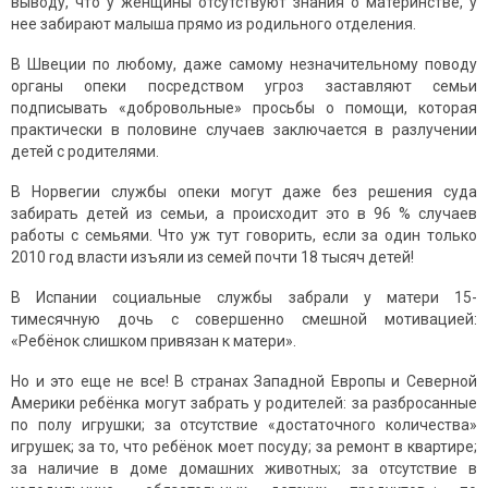
выводу, что у женщины отсутствуют знания о материнстве, у
нее забирают малыша прямо из родильного отделения.
В Швеции по любому, даже самому незначительному поводу
органы опеки посредством угроз заставляют семьи
подписывать «добровольные» просьбы о помощи, которая
практически в половине случаев заключается в разлучении
детей с родителями.
В Норвегии службы опеки могут даже без решения суда
забирать детей из семьи, а происходит это в 96 % случаев
работы с семьями. Что уж тут говорить, если за один только
2010 год власти изъяли из семей почти 18 тысяч детей!
В Испании социальные службы забрали у матери 15-
тимесячную дочь с совершенно смешной мотивацией:
«Ребёнок слишком привязан к матери».
Но и это еще не все! В странах Западной Европы и Северной
Америки ребёнка могут забрать у родителей: за разбросанные
по полу игрушки; за отсутствие «достаточного количества»
игрушек; за то, что ребёнок моет посуду; за ремонт в квартире;
за наличие в доме домашних животных; за отсутствие в