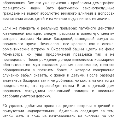
образования. Все это уже привело к проблемам демографии
французской нации. Зато фактически законопослушные
граждане не имеют абсолютно никакого влияния в вопросах
воспитания своих детей, и их мнение в суде ничего не значит.
Если же говорить о реальных примерах пагубного действия
ювенальной юстиции, следует рассказать известную многим
историю актрисы Натальи Захаровой, вышедшей замуж за
парижского врача. Начиналось все красиво, как в сказке:
романтические встречи у Эйфелевой башни, цветы на фоне
Монмартра, но, увы, продолжения праздника так и не
последовало. После рождения дочери выяснилось кошмарное
обстоятельство: муж оказался давним наркоманом, жестоко
обращавшимся в прежнем браке, о котором совершенно
случайно забыл сказать, с женой и детьми. После развода
алиментов Захарова так и не добилась, но могла ли она тогда
предположить, что произойдет потом. В их с дочкой дом
ворвались сотрудники ювенальной полиции и насильно
отобрали у матери девочку.
Ей удалось добиться права на редкие встречи с дочкой в
присутствии надзирательниц, бдительно следящих за тем,
чтобы мать и дочь не разговаривали на русском, за что