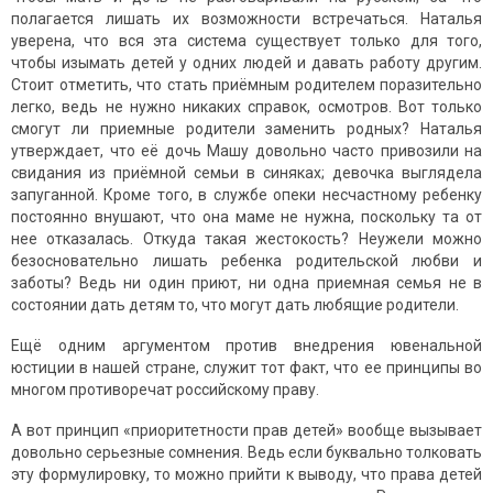
полагается лишать их возможности встречаться. Наталья
уверена, что вся эта система существует только для того,
чтобы изымать детей у одних людей и давать работу другим.
Стоит отметить, что стать приёмным родителем поразительно
легко, ведь не нужно никаких справок, осмотров. Вот только
смогут ли приемные родители заменить родных? Наталья
утверждает, что её дочь Машу довольно часто привозили на
свидания из приёмной семьи в синяках; девочка выглядела
запуганной. Кроме того, в службе опеки несчастному ребенку
постоянно внушают, что она маме не нужна, поскольку та от
нее отказалась. Откуда такая жестокость? Неужели можно
безосновательно лишать ребенка родительской любви и
заботы? Ведь ни один приют, ни одна приемная семья не в
состоянии дать детям то, что могут дать любящие родители.
Ещё одним аргументом против внедрения ювенальной
юстиции в нашей стране, служит тот факт, что ее принципы во
многом противоречат российскому праву.
А вот принцип «приоритетности прав детей» вообще вызывает
довольно серьезные сомнения. Ведь если буквально толковать
эту формулировку, то можно прийти к выводу, что права детей