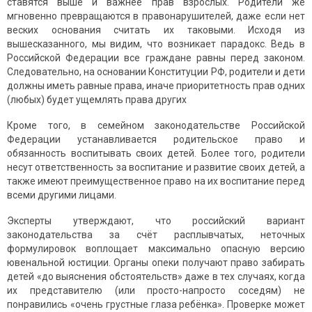
ставятся выше и важнее прав взрослых. Родители же
мгновенно превращаются в правонарушителей, даже если нет
веских основания считать их таковыми. Исходя из
вышесказанного, мы видим, что возникает парадокс. Ведь в
Российской Федерации все граждане равны перед законом.
Следовательно, на основании Конституции РФ, родители и дети
должны иметь равные права, иначе приоритетность прав одних
(любых) будет ущемлять права других
Кроме того, в семейном законодательстве Российской
Федерации устанавливается родительское право и
обязанность воспитывать своих детей. Более того, родители
несут ответственность за воспитание и развитие своих детей, а
также имеют преимущественное право на их воспитание перед
всеми другими лицами.
Эксперты утверждают, что российский вариант
законодательства за счёт расплывчатых, неточных
формулировок воплощает максимально опасную версию
ювенальной юстиции. Органы опеки получают право забирать
детей «до выяснения обстоятельств» даже в тех случаях, когда
их представителю (или просто-напросто соседям) не
понравились «очень грустные глаза ребёнка». Проверке может