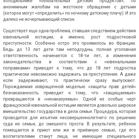
холодильнике «обязательных детских продуктов»; по
анонимным жалобам на жестокое обращение с детьми
(которое могут «определить» по ночному детскому плачу). И это
далеко не исчерпывающий список.
Существует еще одна проблема, ставшая следствием действия
ювенальной юстиции, а именно, рост подростковой
преступности. Особенно остро это проявилось во Франции.
Ведь до 13 лет дети там неподсудны, полная уголовная
ответственность начинается с 18-ти лет, а изменения
законодательства в соответствии с «ювенальными
поправками» приводят к тому, что до 18 лет подростка
практически невозможно задержать за преступление. А даже
если задерживают, то практически сразу выпускают.
Порождаемая извращённой моделью «защиты прав детей»
безнаказанность приводит к тому, что «защищаемые»
превращаются в «ненаказуемых». Одной из особых черт
французской ювенальной юстиции является довольно широкое
вмешательство государства в дела семьи. Процедура, которая
проводится для изъятия несовершеннолетнего по решению
суда из семьи, до смешного проста. В результате, ребенок
помещается в приют или же в приёмную семью, где его
воспитателями станут лица, не имеющие специального