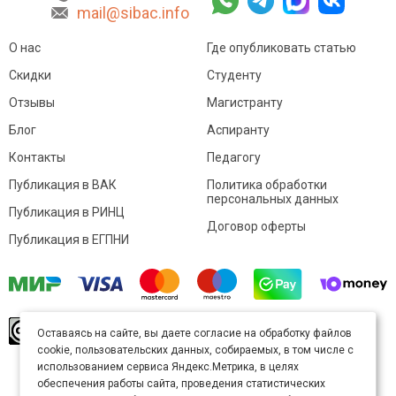
mail@sibac.info
О нас
Где опубликовать статью
Скидки
Студенту
Отзывы
Магистранту
Блог
Аспиранту
Контакты
Педагогу
Публикация в ВАК
Политика обработки
персональных данных
Публикация в РИНЦ
Договор оферты
Публикация в ЕГПНИ
© Sibac.info 2026. Все права защищены.
Это
Оставаясь на сайте, вы даете согласие на обработку файлов
произведение доступно по
лицензии Creative
cookie, пользовательских данных, собираемых, в том числе с
Commons «Attribution» («Атрибуция») 4.0
Непортированная
.
использованием сервиса Яндекс.Метрика, в целях
Карта сайта
обеспечения работы сайта, проведения статистических