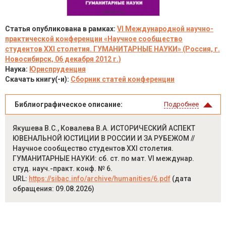
Статья опубликована в рамках:
VI Международной научно-
практической конференции «Научное сообщество
студентов XXI столетия. ГУМАНИТАРНЫЕ НАУКИ» (Россия, г.
Новосибирск, 06 декабря 2012 г.)
Наука:
Юриспруденция
Скачать книгу(-и):
Сборник статей конференции
Библиографическое описание:
Подробнее
Якушева В.С., Ковалева В.А. ИСТОРИЧЕСКИЙ АСПЕКТ
ЮВЕНАЛЬНОЙ ЮСТИЦИИ В РОССИИ И ЗА РУБЕЖОМ //
Научное сообщество студентов XXI столетия.
ГУМАНИТАРНЫЕ НАУКИ: сб. ст. по мат. VI междунар.
студ. науч.-практ. конф. № 6.
URL:
https://sibac.info/archive/humanities/6.pdf
(дата
обращения: 09.08.2026)