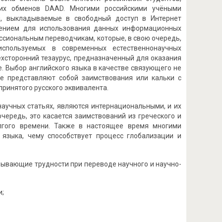
их обменов DAAD. Многими российскими учёными
м, выкладываемые в свободный доступ в Интернет
чением для использования данных информационных
ссиональным переводчикам, которые, в свою очередь,
используемых в современных естественнонаучных
хсторонний тезаурус, предназначенный для оказания
 Выбор английского языка в качестве связующего не
ке представляют собой заимствования или кальки с
принятого русского эквивалента.
научных статьях, являются интернациональными, и их
ередь, это касается заимствований из греческого и
лгого времени. Также в настоящее время многими
 языка, чему способствует процесс глобализации и
зывающие трудности при переводе научного и научно-
и;