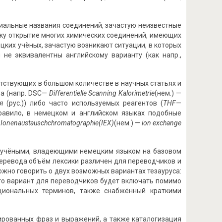
виальные названия соединений, зачастую неизвестные
льку открытие многих химических соединений, имеющих
цких учёных, зачастую возникают ситуации, в которых
 не эквивалентны английскому варианту (как напр.,
тствующих в большом количестве в научных статьях и
а (напр. DSC—
D
ifferentielle
S
canning
K
alorimetrie
(нем.) —
ия
(рус.)) либо часто используемых реагентов (
THF
—
правило, в немецком и английском языках подобные
Ionenaustauschchromatographie
(
IEX
)
(нем.) —
ion exchange
ми учёными, владеющими немецким языком на базовом
еревода объём лексики различен для переводчиков и
ожно говорить о двух возможных вариантах тезауруса:
то вариант для переводчиков будет включать помимо
циональных терминов, также снабжённый краткими
ированных фраз и выражений, а также каталогизация