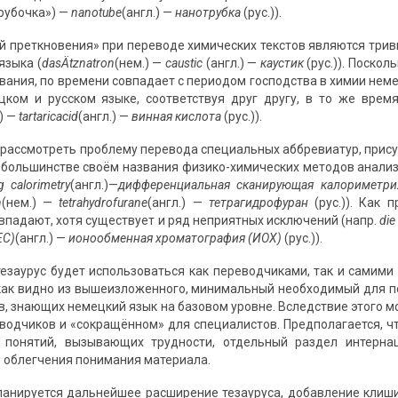
рубочка») —
nanotube
(англ.) —
нанотрубка
(рус.)).
й преткновения» при переводе химических текстов являются три
языка (
das
Ätznatron
(нем.) —
caustic
(англ.) —
каустик
(рус.)). Поско
вания, по времени совпадает с периодом господства в химии неме
ком и русском языке, соответствуя друг другу, в то же время
) —
tartaric
acid
(англ.) —
винная кислота
(рус.)).
рассмотреть проблему перевода специальных аббревиатур, прису
большинстве своём названия физико-химических методов анализ
g calorimetry
(англ.)—
дифференциальная сканирующая калориметр
n
(нем.) —
tetrahydrofurane
(англ.) —
тетрагидрофуран
(рус.)). Как 
впадают, хотя существует и ряд неприятных исключений (напр.
die
EC
)
(англ.) —
ионообменная хроматография (ИОХ)
(рус.)).
тезаурус будет использоваться как переводчиками, так и сами
 как видно из вышеизложенного, минимальный необходимый для п
в, знающих немецкий язык на базовом уровне. Вследствие этого м
водчиков и «сокращённом» для специалистов. Предполагается, ч
понятий, вызывающих трудности, отдельный раздел интерна
 облегчения понимания материала.
ланируется дальнейшее расширение тезауруса, добавление клиш