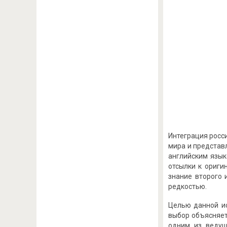
Интеграция росс
мира и представ
английским язык
отсылки к ориги
знание второго 
редкостью.
Целью данной ис
выбор объясняет
одним из ведущ