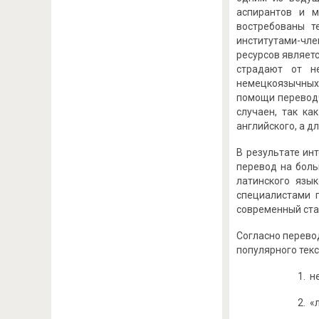
аспирантов и 
востребованы т
институтами-чл
ресурсов являет
страдают от н
немецкоязычных 
помощи переводч
случаен, так ка
английского, а д
В результате ин
перевод на боль
латинского язы
специалистами 
современный ста
Согласно перево
популярного текс
1. н
2. «