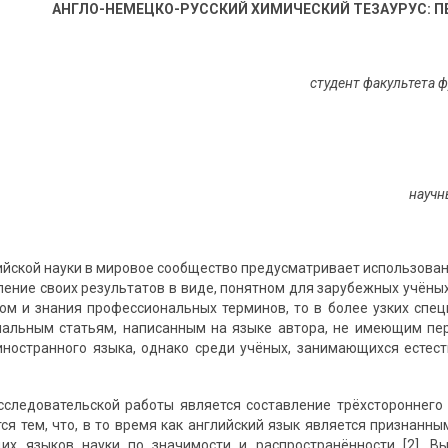
АНГЛО-НЕМЕЦКО-РУССКИЙ ХИМИЧЕСКИЙ ТЕЗАУРУС: П
студент факультета 
научн
ийской науки в мировое сообщество предусматривает использовани
ление своих результатов в виде, понятном для зарубежных учёных
ом и знания профессиональных терминов, то в более узких спе
нальным статьям, написанным на языке автора, не имеющим пе
иностранного языка, однако среди учёных, занимающихся естес
следовательской работы является составление трёхстороннего 
ся тем, что, в то время как английский язык является признанн
их языков науки по значимости и распространённости [2]. Вы