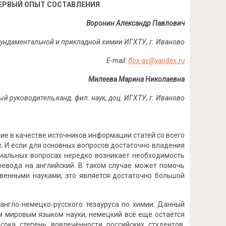
ЕРВЫЙ ОПЫТ СОСТАВЛЕНИЯ
Воронин Александр Павлович
фундаментальной и прикладной химии ИГХТУ, г. Иваново
E
-mail:
flox-av@yandex.ru
Милеева Марина Николаевна
ый руководитель,
канд. фил. наук, доц. ИГХТУ, г. Иваново
е в качестве источников информации статей со всего
. И если для основных вопросов достаточно владения
циальных вопросах нередко возникает необходимость
ревода на английский. В таком случае может помочь
твенными науками, это является достаточно большой
англо-немецко-русского тезауруса по химии. Данный
ым мировым языком науки, немецкий всё ещё остаётся
сока степень вовлечённости российских студентов,