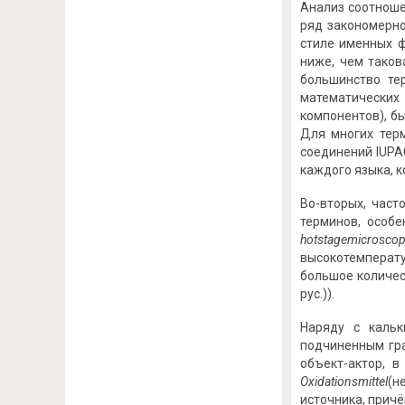
Анализ соотноше
ряд закономерно
стиле именных 
ниже, чем таков
большинство те
математических 
компонентов), б
Для многих тер
соединений IUPA
каждого языка, 
Во-вторых, част
терминов, особе
hot
stage
microscop
высокотемперату
большое количес
рус.)).
Наряду с кальк
подчиненным гр
объект-актор, 
Oxidationsmittel
(н
источника, прич