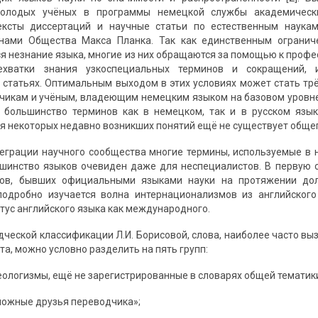
молодых учёных в программы немецкой службы академическ
ексты диссертаций и научные статьи по естественным наука
енами Общества Макса Планка. Так как единственным ограни
ся незнание языка, многие из них обращаются за помощью к профе
ехватки знания узкоспециальных терминов и сокращений, 
статьях. Оптимальным выходом в этих условиях может стать трё
икам и учёным, владеющим немецким языком на базовом уровне.
к большинство терминов как в немецком, так и в русском язы
ля некоторых недавно возникших понятий ещё не существует обще
теграции научного сообщества многие термины, используемые в 
шинство языков очевиден даже для неспециалистов. В первую оч
ков, бывших официальными языками науки на протяжении до
подробно изучается волна интернационализмов из английского
тус английского языка как международного.
дческой классификации Л.И. Борисовой, слова, наиболее часто вы
та, можно условно разделить на пять групп:
еологизмы, ещё не зарегистрированные в словарях общей тематик
ложные друзья переводчика»;