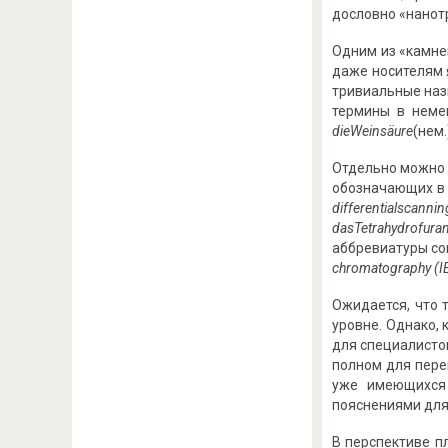
дословно «нанот
Одним из «камне
даже носителям 
тривиальные наз
термины в немец
die
Weins
ä
ure
(нем.
Отдельно можно 
обозначающих в 
differential
scannin
das
Tetrahydrofura
аббревиатуры со
chromatography (
I
Ожидается, что 
уровне. Однако,
для специалисто
полном для пере
уже имеющихся 
пояснениями для
В перспективе п