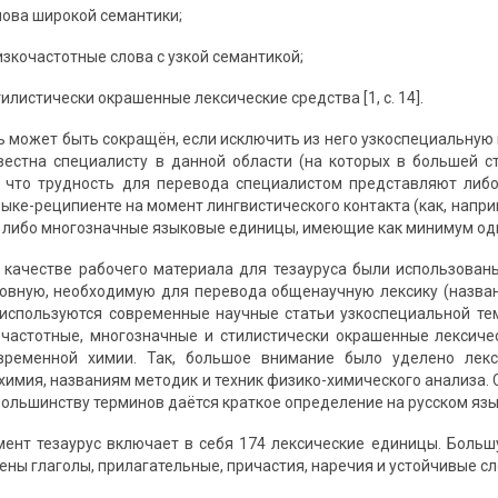
лова широкой семантики;
изкочастотные слова с узкой семантикой;
тилистически окрашенные лексические средства [1, с. 14].
 может быть сокращён, если исключить из него узкоспециальную
естна специалисту в данной области (на которых в большей ст
, что трудность для перевода специалистом представляют либ
ыке-реципиенте на момент лингвистического контакта (как, напр
), либо многозначные языковые единицы, имеющие как минимум од
в качестве рабочего материала для тезауруса были использован
вную, необходимую для перевода общенаучную лексику (названи
 используются современные научные статьи узкоспециальной те
частотные, многозначные и стилистически окрашенные лексиче
временной химии. Так, большое внимание было уделено лекс
химия, названиям методик и техник физико-химического анализа. 
большинству терминов даётся краткое определение на русском яз
ент тезаурус включает в себя 174 лексические единицы. Больш
ены глаголы, прилагательные, причастия, наречия и устойчивые с