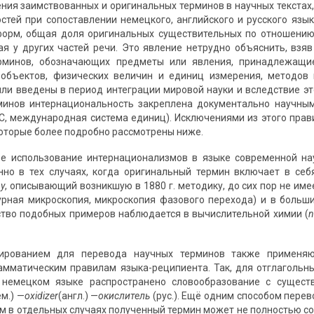
ния заимствованных и оригинальных терминов в научных текстах,
стей при сопоставлении немецкого, английского и русского язы
форм, общая доля оригинальных существительных по отношению
ая у других частей речи. Это явление нетрудно объяснить, взя
рминов, обозначающих предметы или явления, принадлежащие
объектов, физических величин и единиц измерения, методов и
ыли введены в период интеграции мировой науки и вследствие э
минов интернациональность закреплена документально научным
C, международная система единиц). Исключениями из этого прав
которые более подробно рассмотрены ниже.
ое использование интернационализмов в языке современной на
нно в тех случаях, когда оригинальный термин включает в себ
y
, описывающий возникшую в 1880 г. методику, до сих пор не им
рная микроскопия, микроскопия фазового перехода) и в больши
тво подобных примеров наблюдается в вычислительной химии (
n
ированием для перевода научных терминов также применяют
амматическим правилам языка-реципиента. Так, для отглаголь
в немецком языке распространено словообразование с сущес
ем.) —
oxidizer
(англ.) —
окислитель
(рус.). Ещё одним способом пере
ём в отдельных случаях полученный термин может не полностью с