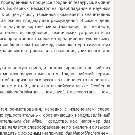
 проведённый в процессе создания тезауруса, выявил
ков. Во-первых, несмотря на преобладание в научном
 к общему числу терминов оказывается значительно
в за основу предыдущие рассуждения. В самом деле,
 к научной картине мира (названия тел, веществ,
 техник исследования, технических устройств и их
того представляют собой интернациональную лексику.
 сообществом (например, номенклатура химических
ила являются тривиальные названия, уникальные для
уки зачастую приводит к калькированию английских
я многозначную компоненту. Так, английский термин
еет общепризнанного русского эквивалента (варианты:
нстве статей даётся на английском языке. Особенно
atural
bond
orbital
(англ., нем., рус.),
frozen
core
(англ., нем.,
ся заимствования, нередко с изменением слова,
ных существительных, обозначающих неодушевлённый
твительным
das
Mittel
— средство, как, например,
das
вода является словообразование по аналогии с языком
овпадать с исходным (например,
das
Nanoröhrchen
(нем.,