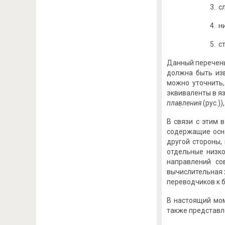
3. с
4. н
5. с
Данный перечень
должна быть изв
можно уточнить
эквиваленты в яз
плавления
(рус.)
В связи с этим 
содержащие осно
другой стороны,
отдельные низко
направлений со
вычислительная 
переводчиков к 
В настоящий мом
также представл