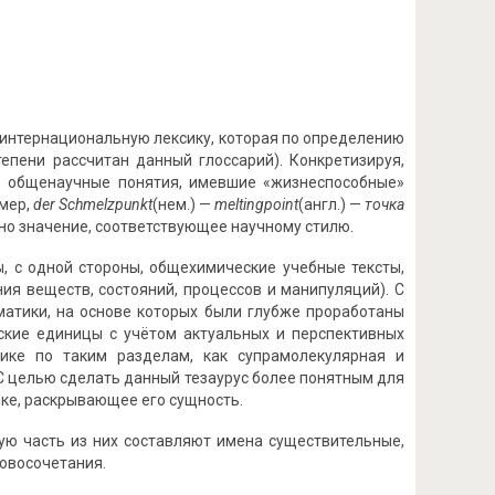
 интернациональную лексику, которая по определению
епени рассчитан данный глоссарий). Конкретизируя,
о общенаучные понятия, имевшие «жизнеспособные»
имер,
der
Schmelzpunkt
(нем.) —
melting
point
(англ.) —
точка
но значение, соответствующее научному стилю.
ы, с одной стороны, общехимические учебные тексты,
я веществ, состояний, процессов и манипуляций). С
матики, на основе которых были глубже проработаны
ские единицы с учётом актуальных и перспективных
ике по таким разделам, как супрамолекулярная и
С целью сделать данный тезаурус более понятным для
ыке, раскрывающее его сущность.
ую часть из них составляют имена существительные,
ловосочетания.