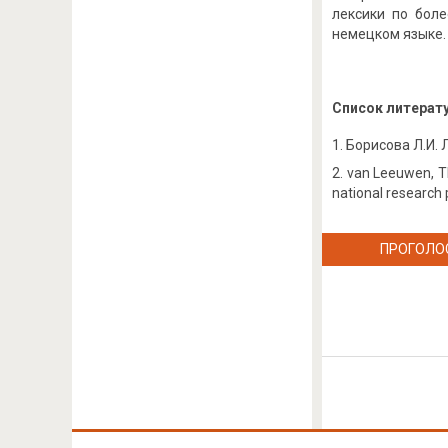
лексики по боле
немецком языке.
Список литерат
Борисова Л.И. 
van Leeuwen, Th
national research
ПРОГОЛО