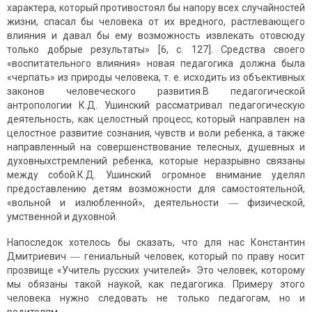
характера, который противостоял бы напору всех случайностей
жизни, спасал бы человека от их вредного, растлевающего
влияния и давал бы ему возможность извлекать отовсюду
только добрые результаты» [6, c. 127]. Средства своего
«воспитательного влияния» новая педагогика должна была
«черпать» из природы человека, т. е. исходить из объективных
законов человеческого развития.В педагогической
антропологии К.Д. Ушинский рассматривал педагогическую
деятельность, как целостный процесс, который направлен на
целостное развитие сознания, чувств и воли ребенка, а также
направленный на совершенствование телесных, душевных и
духовныхстремлений ребенка, которые неразрывно связаны
между собой.К.Д. Ушинский огромное внимание уделял
предоставлению детям возможности для самостоятельной,
«вольной и излюбленной», деятельности ― физической,
умственной и духовной.
Напоследок хотелось бы сказать, что для нас Константин
Дмитриевич ― гениальный человек, который по праву носит
прозвище «Учитель русских учителей». Это человек, которому
мы обязаны такой наукой, как педагогика. Примеру этого
человека нужно следовать не только педагогам, но и