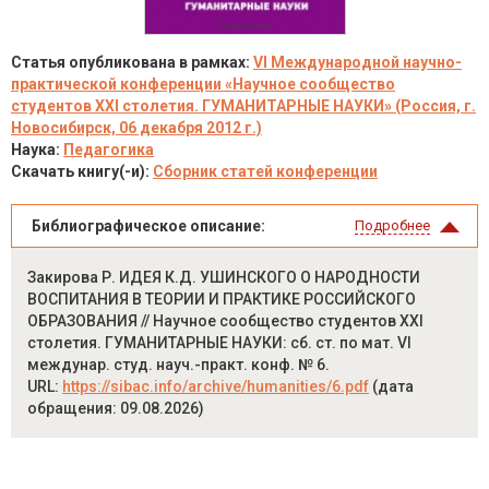
Статья опубликована в рамках:
VI Международной научно-
практической конференции «Научное сообщество
студентов XXI столетия. ГУМАНИТАРНЫЕ НАУКИ» (Россия, г.
Новосибирск, 06 декабря 2012 г.)
Наука:
Педагогика
Скачать книгу(-и):
Сборник статей конференции
Библиографическое описание:
Подробнее
Закирова Р. ИДЕЯ К.Д. УШИНСКОГО О НАРОДНОСТИ
ВОСПИТАНИЯ В ТЕОРИИ И ПРАКТИКЕ РОССИЙСКОГО
ОБРАЗОВАНИЯ // Научное сообщество студентов XXI
столетия. ГУМАНИТАРНЫЕ НАУКИ: сб. ст. по мат. VI
междунар. студ. науч.-практ. конф. № 6.
URL:
https://sibac.info/archive/humanities/6.pdf
(дата
обращения: 09.08.2026)