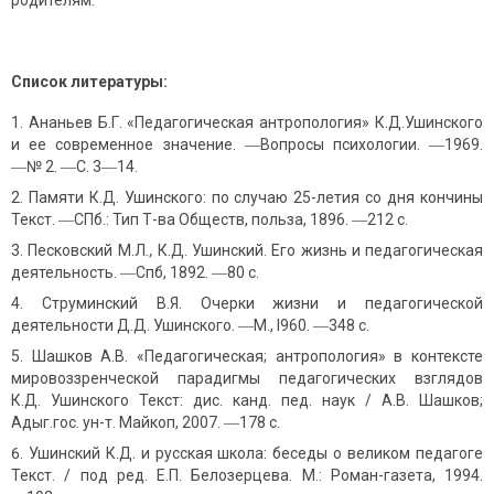
родителям.
Список литературы:
Ананьев Б.Г. «Педагогическая антропология» К.Д.Ушинского
и ее современное значение. ―Вопросы психологии. ―1969.
―№ 2. ―С. 3―14.
Памяти К.Д. Ушинского: по случаю 25-летия со дня кончины
Текст. ―СПб.: Тип Т-ва Обществ, польза, 1896. ―212 с.
Песковский М.Л
.,
К.Д. Ушинский. Его жизнь и педагогическая
деятельность. ―Спб, 1892. ―80 с.
Струминский В.Я. Очерки жизни и педагогической
деятельности Д.Д. Ушинского. ―М., I960. ―348 с.
Шашков A.B. «Педагогическая; антропология» в контексте
мировоззренческой парадигмы педагогических взглядов
К.Д. Ушинского Текст: дис. канд. пед. наук / A.B. Шашков;
Адыг.гос. ун-т. Майкоп, 2007. ―178 с.
Ушинский К.Д. и русская школа: беседы о великом педагоге
Текст. / под ред. Е.П. Белозерцева. М.: Роман-газета, 1994.