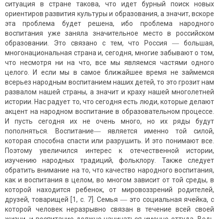
ситуация в стране такова, что идет бурный поиск новых
ориентиров развития культуры и образования, а значит, вскоре
эта проблема будет решена, ибо проблема народного
воспитания уже заняла значительное место в российском
образовании. Это связано с тем, что Россия ― большая,
многонациональная страна и, сегодня, многие забывают о том,
что несмотря ни на что, все мы являемся частями одного
целого. И если мы в самое ближайшее время не займемся
всерьез народным воспитанием наших детей, то это грозит нам
развалом нашей страны, а значит и краху нашей многолетней
истории. Нас радует то, что сегодня есть люди, которые делают
акцент на народном воспитание в образовательном процессе.
И пусть сегодня их не очень много, но их ряды будут
пополняться. Воспитание― является именно той силой,
которая способна спасти или разрушить. И это понимают все.
Поэтому увеличился интерес к отечественной истории,
изучению народных традиций, фольклору. Также следует
обратить внимание на то, что качество народного воспитания,
как и воспитания в целом, во многом зависит от той среды, в
которой находится ребенок, от мировоззрений родителей,
друзей, товарищей [1, c. 7]. Семья ― это социальная ячейка, с
которой человек неразрывно связан в течение всей своей