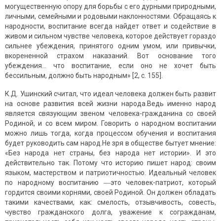
могущественную опору для борьбы с его дурными природными,
личными, семейными и родовыми наклонностями. Обращаясь к
народности, воспитание всегда найдет ответ и содействие в
живом и сильном чувстве человека, которое действует гораздо
сильнее убеждения, принятого одним умом, или привычки,
вкорененной страхом наказаний. Вот основание того
убеждения... что воспитание, если оно не хочет быть
бессильным, должно быть народным» [2, c. 155].
К.Д. Ушинский считал, что идеал человека должен быть развит
на основе развития всей жизни народа.Ведь именно народ
является связующим звеном человека-гражданина со своей
Родиной, и со всем миром. Говорить о народном воспитании
можно лишь тогда, когда процессом обучения и воспитания
будет руководить сам народ.Не зря в обществе бытует мнение:
«Без народа нет страны, без народа нет истории». И это
действительно так. Потому что историю пишет народ: своим
языком, мастерством и патриотичностью. Идеальный человек
по народному воспитанию ―это человек-патриот, который
гордится своими корнями, своей Родиной. Он должен обладать
такими качествами, как: смелость, отзывчивость, совесть,
чувство гражданского долга, уважение к согражданам,