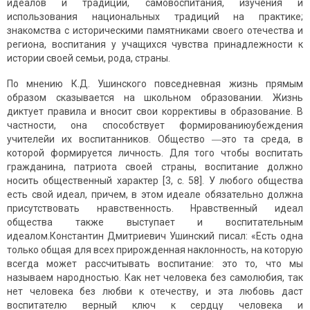
идеалов и традиций, самовоспитания, изучения и
использования национальных традиций на практике;
знакомства с историческими памятниками своего отечества и
региона, воспитания у учащихся чувства принадлежности к
истории своей семьи, рода, страны.
По мнению К.Д. Ушинского повседневная жизнь прямым
образом сказывается на школьном образовании. Жизнь
диктует правила и вносит свои коррективы в образование. В
частности, она способствует формированиюубеждения
учителейи их воспитанников. Общество ―это та среда, в
которой формируется личность. Для того чтобы воспитать
гражданина, патриота своей страны, воспитание должно
носить общественный характер [3, c. 58]. У любого общества
есть свой идеал, причем, в этом идеале обязательно должна
присутствовать нравственность. Нравственный идеал
общества также выступает и воспитательным
идеалом.Константин Дмитриевич Ушинский писал: «Есть одна
только общая для всех прирожденная наклонность, на которую
всегда может рассчитывать воспитание: это то, что мы
называем народностью. Как нет человека без самолюбия, так
нет человека без любви к отечеству, и эта любовь даст
воспитателю верный ключ к сердцу человека и