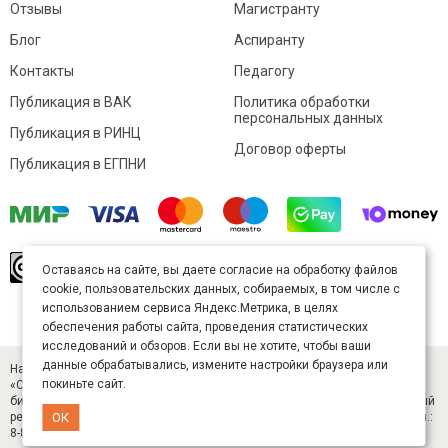
Отзывы
Магистранту
Блог
Аспиранту
Контакты
Педагогу
Публикация в ВАК
Политика обработки
персональных данных
Публикация в РИНЦ
Договор оферты
Публикация в ЕГПНИ
© Sibac.info 2026. Все права защищены.
Это
Оставаясь на сайте, вы даете согласие на обработку файлов
произведение доступно по
лицензии Creative
cookie, пользовательских данных, собираемых, в том числе с
Commons «Attribution» («Атрибуция») 4.0
Непортированная
.
использованием сервиса Яндекс.Метрика, в целях
Карта сайта
обеспечения работы сайта, проведения статистических
исследований и обзоров. Если вы не хотите, чтобы ваши
данные обрабатывались, измените настройки браузера или
Научный журнал «Студенческий» (ISSN 2541-9412). Издатель — ООО
покиньте сайт.
«СибАК» (ИНН 5402054157). Размещается в Научной электронной
библиотеке eLIBRARY.RU (договор № 445-11/2019 от 05.11.2019). Главный
ОК
редактор — Старченко И. Б., д-р техн. наук. E-mail: student@sibac.info, тел.:
8-800-350-22-65.