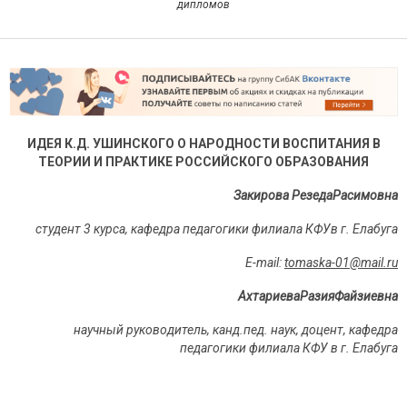
дипломов
ИДЕЯ К.Д.
УШИНСКОГО О НАРОДНОСТИ ВОСПИТАНИЯ В
ТЕОРИИ И ПРАКТИКЕ РОССИЙСКОГО ОБРАЗОВАНИЯ
Закирова РезедаРасимовна
студент 3 курса, кафедра педагогики филиала КФУв г. Елабуга
E
-
mail
:
tomaska
-01@
mail
.
ru
АхтариеваРазияФайзиевна
научный руководитель, канд.пед. наук, доцент, кафедра
педагогики филиала КФУ в г. Елабуга