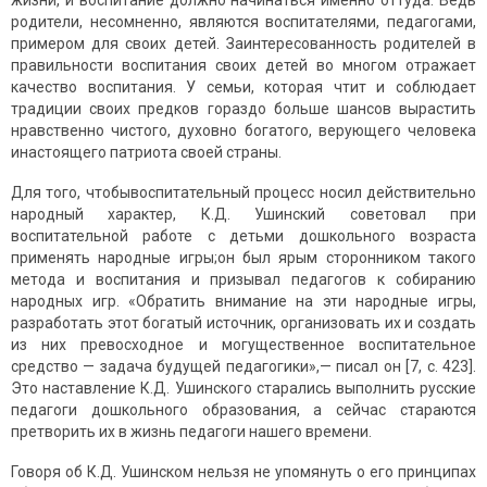
жизни, и воспитание должно начинаться именно оттуда. Ведь
родители, несомненно, являются воспитателями, педагогами,
примером для своих детей. Заинтересованность родителей в
правильности воспитания своих детей во многом отражает
качество воспитания. У семьи, которая чтит и соблюдает
традиции своих предков гораздо больше шансов вырастить
нравственно чистого, духовно богатого, верующего человека
инастоящего патриота своей страны.
Для того, чтобывоспитательный процесс носил действительно
народный характер, К.Д. Ушинский советовал при
воспитательной работе с детьми дошкольного возраста
применять народные игры;он был ярым сторонником такого
метода и воспитания и призывал педагогов к собиранию
народных игр. «Обратить внимание на эти народные игры,
разработать этот богатый источник, организовать их и создать
из них превосходное и могущественное воспитательное
средство — задача будущей педагогики»,— писал он [7, c. 423].
Это наставление К.Д. Ушинского старались выполнить русские
педагоги дошкольного образования, а сейчас стараются
претворить их в жизнь педагоги нашего времени.
Говоря об К.Д. Ушинском нельзя не упомянуть о его принципах