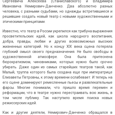
Сергеевича Алексеева (Станиславского) и Владимира
Ивановича Немирович-Данченко. Два абсолютно разных
человека, с разными судьбами, но однажды встретившиеся и
решившие создать новый театр с новыми художественными и
этическими принципами.
Известно, что театр в России укрепился как трибуна выражения
просветительских идей, как школа народного воспитания,
добра, правды, любви и других всевозможных высоких
жизненных категорий. Но к концу XIX века сцена потеряла
глубокий смысл своего предназначения. Не было свободы в
художественной атмосфере. Она была притеснена
бюрократизмом, чиновниками, которых нужно было срочно
убирать. Даже один из самых старейших театров такой, как
Малый, труппа которого была создана еще при императрице
Елизаветы Петровны, к этому времени ослабевает. И теперь на
его сцене доминируют ремесленные пьесы и развлекательные
фарсы. Многие понимали, что пришло время перемен и
реформации, что в театре нужно перестраивать всю жизнь, в
том числе публику. Так наступило время поиска новых
режиссерских идей.
Как и другие деятели, Немирович-Данченко обращался в