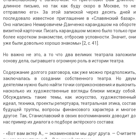
длинное письмо, но так как буду скоро в Москве, то не
отправляю его». За этой запиской через десять дней и
последовало известное приглашение в «Славянский базар».
Оно написано Немировичем-Данченко карандашом на обороте
визитной карточки. Писать карандашом можно было только при
более коротком знакомстве, отбросив условности. Значит, они
уже были довольно хорошо знакомы» [2, с. 41].
Но важно не это, а то что два великих театрала заложили
основу дела, сыгравшего огромную роль в истории театра.
Содержание долгого разговора, как уже можно предположить,
заключалась в создании собственного театра. Но двум
деятелям нужно было найти точки соприкосновения и выяснить
насколько их художественные взгляды близки между собой.
Обсуждались такие темы, как искусство, художественный
идеал, техника, проекты репертуара, театральная этика, состав
будущей труппы, вопросы финансового характера и многое
другое. Так, Станиславский в своих воспоминаниях доводит до
нас пример их диалога о подборе актёрского состава:
- «Вот вам актер А., — экзаменовали мы друг друга. — Считаете