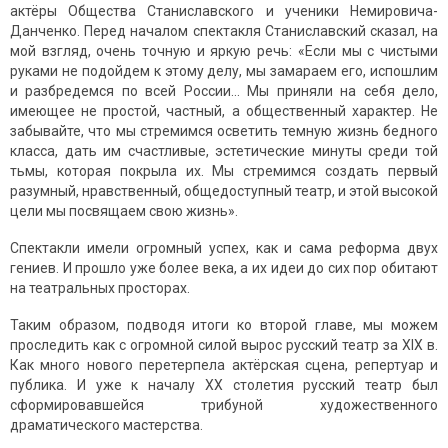
актёры Общества Станиславского и ученики Немировича-
Данченко. Перед началом спектакля Станиславский сказал, на
мой взгляд, очень точную и яркую речь: «Если мы с чистыми
руками не подойдем к этому делу, мы замараем его, испошлим
и разбредемся по всей России… Мы приняли на себя дело,
имеющее не простой, частный, а общественный характер. Не
забывайте, что мы стремимся осветить темную жизнь бедного
класса, дать им счастливые, эстетические минуты среди той
тьмы, которая покрыла их. Мы стремимся создать первый
разумный, нравственный, общедоступный театр, и этой высокой
цели мы посвящаем свою жизнь».
Спектакли имели огромный успех, как и сама реформа двух
гениев. И прошло уже более века, а их идеи до сих пор обитают
на театральных просторах.
Таким образом, подводя итоги ко второй главе, мы можем
проследить как с огромной силой вырос русский театр за XIX в.
Как много нового перетерпела актёрская сцена, репертуар и
публика. И уже к началу XX столетия русский театр был
сформировавшейся трибуной художественного
драматического мастерства.