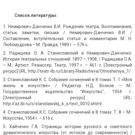
Список литературы:
Немирович-Данченко В.И. Рождение театра, Воспоминания,
статьи, заметки, письма / Немирович-Данченко В.И. /
Составление, вступительная статья и комментарии М. Н.
Любомудрова – М.: Правда, 1989 г. – 576 с.
Радищева О. А. Станиславский и Немирович-Данченко:
История театральных отношений: 1897 – 1908. / Радищева О.А.
– М.: Артист. Режиссер. Театр, 1997 г. – 461 с. [Электронный
ресурс] URL: http://teatr-lib.ru/Library/Radischeva/Otnosheniya_1/
Станиславский К. С. Собрание сочинений в 8 томах. Т. 1 «Моя
жизнь в искусстве» / Редактор Н.Д. Волков – М.:
Государственное издательство "Искусство", 1954 г.
[Электронный ресурс] URL:
http://az.lib.ru/s/stanislawskij_k_s/text_0010.shtml
Станиславский К.С. Собрание сочинений в 8 томах. Т. 8 – М.:
Искусство, 1954 г. – 616 с.
Хайченко Г.А. Страницы истории русского и советского
драматического искусства (от истоков до современности) /