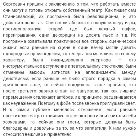
Сергеевич пришли к заключению о том, что работать вместе
они могут и готовы открыть собственный театр. Как пишет сам
Станиславский, их программа была революционна, и это
действительно так. Они ввели абсолютно новую манеру игры,
противоположную старой, где был ложный пафос,
переигрывания, одни декорации на десять пьес и т.д. Их
программа охватывала практически все стороны сценической
жизни: если раньше на сцене в один вечер могли давать
однородные произведения, то теперь они менялись по своему
характеру; была ликвидирована увертюра – это
инструментальное вступление к театральному спектаклю; были
отменены выходы артистов на аплодисменты между
действиями; если раньше не было строго порядка в самом
зрительном зале, то сейчас вводилось такое правило, что
после третьего звонка в зал не запускали, так как лишние
перемещения отвлекают актёров, и в принципе, расцениваются
как неуважение. Поэтому в фойе после звонка приглушали свет.
И к самой публике менялось отношение: если раньше
посетители театра ставились выше актёров и они считали себя
хозяевами, то сейчас они гости, которые должны быть
благодарны и довольны за то, за что заплатили. К ним нужно
относится вежливо и приветливо.