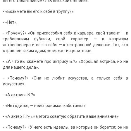
вы его талантливым?» «В высокой степени».
- «Возьмете вы его к себе в труппу?»
- «Нет».
- «Почему?» «Он приспособил себя к карьере, свой талант — к
требованиям публики, свой характер — к капризам
антрепренера и всего себя — к театральной дешевке. Тот, кто
отравлен таким ядом, не может исцелиться».
- «А что вы скажете про актрису Б.?» «Хорошая актриса, но не
для нашего дела».
- «Почему?» «Она не любит искусства, а только себя в
искусстве».
- «А актриса В.?»
- «Не годится, — неисправимая каботинка».
- «А актер Г.?» «На этого советую обратить ваше внимание».
- «Почему?» «У него есть идеалы, за которые он борется; он не