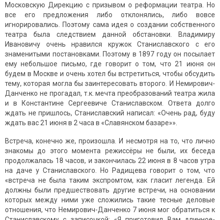
Московскую Дирекцию с призывом о реформации театра. Но
все его предложения либо отклонялись, либо вовсе
игнорировались. Поэтому сама идея о создании собственного
театра была следствием данной обстановки. Владимиру
Ивановичу очень нравился кружок Станиславского с его
знаменитыми постановками. Поэтому в 1897 году он посылает
ему небольшое письмо, где говорит о том, что 21 июня он
будем в Москве и очень хотел бы встретиться, чтобы обсудить
тему, которая могла бы заинтересовать второго. И Немирович-
Данченко не прогадал, т.к. мечта преобразований театра жила
и в Константине Сергеевиче Станиславском. Ответа долго
ждать не пришлось, Станиславский написал: «Очень рад, буду
ждать вас 21 июня в 2 часа в «Славянском базаре»».
Встреча, конечно же, произошла. И несмотря на то, что лично
знакомы до этого момента режиссёры не были, их беседа
продолжалась 18 часов, и закончилась 22 июня в 8 часов утра
на даче у Станиславского. Но Радищева говорит о том, что
«встреча не была таким экспромтом, как гласит легенда. Ей
должны были предшествовать другие встречи, на основании
которых между ними уже сложились такие тесные деловые
отношения, что Немирович-Данченко 7 июня мог обратиться к
Станиславскому с записочкой: «Я приготовил Вам длинное-