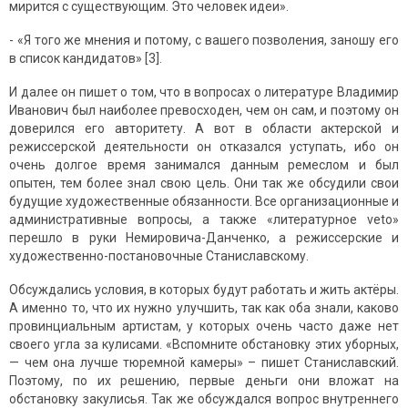
мирится с существующим. Это человек идеи».
- «Я того же мнения и потому, с вашего позволения, заношу его
в список кандидатов» [3].
И далее он пишет о том, что в вопросах о литературе Владимир
Иванович был наиболее превосходен, чем он сам, и поэтому он
доверился его авторитету. А вот в области актерской и
режиссерской деятельности он отказался уступать, ибо он
очень долгое время занимался данным ремеслом и был
опытен, тем более знал свою цель. Они так же обсудили свои
будущие художественные обязанности. Все организационные и
административные вопросы, а также «литературное veto»
перешло в руки Немировича-Данченко, а режиссерские и
художественно-постановочные Станиславскому.
Обсуждались условия, в которых будут работать и жить актёры.
А именно то, что их нужно улучшить, так как оба знали, каково
провинциальным артистам, у которых очень часто даже нет
своего угла за кулисами. «Вспомните обстановку этих уборных,
— чем она лучше тюремной камеры» – пишет Станиславский.
Поэтому, по их решению, первые деньги они вложат на
обстановку закулисья. Так же обсуждался вопрос внутреннего