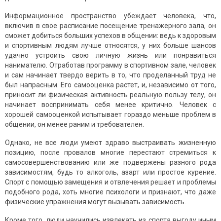
Информационное пространство убеждает человека, что,
включив в свое расписание посещение тренажерного зала, он
сможет добиться больших успехов в общении: ведь к здоровым
и спортивным людям лучше относятся, у них больше шансов
удачно устроить свою личную жизнь или понравиться
нанимателю. Отработав программу в спортивном зале, человек
и сам начинает твердо верить в то, что проделанный труд не
был напрасным. Его самооценка растет, и, независимо от того,
приносит ли физическая активность реальную пользу телу, он
начинает воспринимать себя менее критично. Человек с
хорошей самооценкой испытывает гораздо меньше проблем в
общении, он менее раним и требователен.
Однако, не все люди умеют здраво выстраивать жизненную
позицию, после провалов многие перестают стремиться к
самосовершенствованию или же подвержены разного рода
зависимостям, будь то алкоголь, азарт или простое курение.
Спорт с помощью замещения и отвлечения решает и проблемы
подобного рода, хоть многие психологи и признают, что даже
физические упражнения могут вызывать зависимость.
Кроме того, люди научились извлекать из спорта выгоду иным