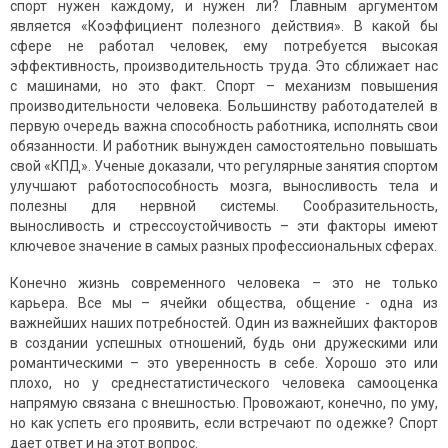
спорт нужен каждому, и нужен ли? Главным аргументом
является «Коэффициент полезного действия». В какой бы
сфере не работал человек, ему потребуется высокая
эффективность, производительность труда. Это сближает нас
с машинами, но это факт. Спорт – механизм повышения
производительности человека. Большинству работодателей в
первую очередь важна способность работника, исполнять свои
обязанности. И работник вынужден самостоятельно повышать
свой «КПД». Ученые доказали, что регулярные занятия спортом
улучшают работоспособность мозга, выносливость тела и
полезны для нервной системы. Сообразительность,
выносливость и стрессоустойчивость – эти факторы имеют
ключевое значение в самых разных профессиональных сферах.
Конечно жизнь современного человека – это не только
карьера. Все мы – ячейки общества, общение - одна из
важнейших наших потребностей. Один из важнейших факторов
в создании успешных отношений, будь они дружескими или
романтическими – это уверенность в себе. Хорошо это или
плохо, но у среднестатистического человека самооценка
напрямую связана с внешностью. Провожают, конечно, по уму,
но как успеть его проявить, если встречают по одежке? Спорт
дает ответ и на этот вопрос.