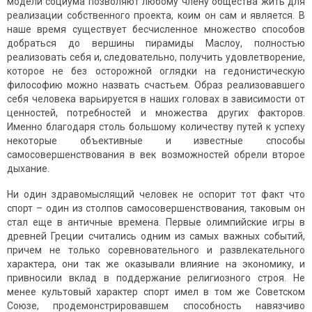
модели социума позволяют любому члену общества жить для
реализации собственного проекта, коим он сам и является. В
наше время существует бесчисленное множество способов
добраться до вершины пирамиды Маслоу, полностью
реализовать себя и, следовательно, получить удовлетворение,
которое не без осторожной оглядки на гедонистическую
философию можно назвать счастьем. Образ реализовавшего
себя человека варьируется в наших головах в зависимости от
ценностей, потребностей и множества других факторов.
Именно благодаря столь большому количеству путей к успеху
некоторые объективные и известные способы
самосовершенствования в век возможностей обрели второе
дыхание.
Ни один здравомыслящий человек не оспорит тот факт что
спорт – один из столпов самосовершенствования, таковым он
стал еще в античные времена. Первые олимпийские игры в
древней Греции считались одним из самых важных событий,
причем не только соревновательного и развлекательного
характера, они так же оказывали влияние на экономику, и
привносили вклад в поддержание религиозного строя. Не
менее культовый характер спорт имел в том же Советском
Союзе, продемонстрировавшем способность навязчиво