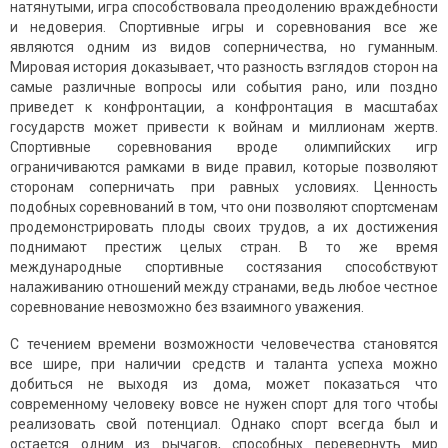
натянутыми, игра способствовала преодолению враждебности
и недоверия. Спортивные игры и соревнования все же
являются одним из видов соперничества, но гуманным.
Мировая история доказывает, что разность взглядов сторон на
самые различные вопросы или события рано, или поздно
приведет к конфронтации, а конфронтация в масштабах
государств может привести к войнам и миллионам жертв.
Спортивные соревнования вроде олимпийских игр
ограничиваются рамками в виде правил, которые позволяют
сторонам соперничать при равных условиях. Ценность
подобных соревнований в том, что они позволяют спортсменам
продемонстрировать плоды своих трудов, а их достижения
поднимают престиж целых стран. В то же время
международные спортивные состязания способствуют
налаживанию отношений между странами, ведь любое честное
соревнование невозможно без взаимного уважения.
С течением времени возможности человечества становятся
все шире, при наличии средств и таланта успеха можно
добиться не выходя из дома, может показаться что
современному человеку вовсе не нужен спорт для того чтобы
реализовать свой потенциал. Однако спорт всегда был и
остается одним из рычагов, способных перевернуть мир