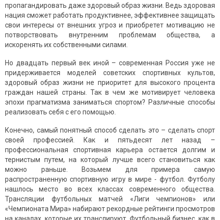
пропагандировать даже здоровый образ жизни. Ведь здоровая
нация сможет работать продуктивнее, эффективнее защищать
свои интересы от внешних угроз и приобретет мотивацию не
потворствовать внутренним проблемам общества, а
искоренять их собственными силами.
Но двадцать первый век иной – современная Россия уже не
придерживается моделей советских спортивных культов,
здоровый образ жизни не приоритет для высокого процента
граждан нашей страны. Так в чем же мотивирует человека
эпохи прагматизма заниматься спортом? Различные способы
реализовать себя с его помощью.
Конечно, самый понятный способ сделать это – сделать спорт
своей профессией. Как и пятьдесят лет назад –
профессиональная спортивная карьера остается долгим и
тернистым путем, на который лучше всего становиться как
можно раньше. Возьмем для примера самую
распространенную спортивную игру в мире - футбол. Футболу
нашлось место во всех классах современного общества.
Трансляции футбольных матчей «Лиги чемпионов» или
«Чемпионата Мира» набирают рекордные рейтинги просмотров
на каналах, которые их транслируют. Футбольный бизнес, как в