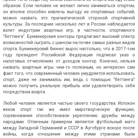
образом. Если человек не желает лично заниматься спортом,
он вполне способен извлечь выгоду из спортивных событий,
можно назвать это прагматической стороной спортивной
культуры. За последние несколько лет в России наблюдается
взлет индустрии азартных игр, в частности, спортивного
“беттинга”. Букмекерские конторы предлагают высокий спектр
возможностей сыграть с шансом на почве самых разных видов
спорта. Букмекерский бизнес вырос настолько, что в 2017-том
году президент Российской Федерации подписал указ о
налоговых отчислениях от доходов контор. Конечно, нельзя
назвать азартные игры чем-то полезным, но интересен сам
факт того, что современный человек умудряется использовать
спорт, даже не занимаясь им, ведь с помощью “беттинга”
можно получить реальную прибыль или удовлетворить себя
посредством азарта.
Любой человек является частью своего государства. Испокон
веков спорт так же имел миротворческую функцию,
соревнования способствовали укреплению дружбы между
народами. Отличным примером является футбольный матч
между Западной Германией и СССР в Аугсбурге вскоре после
войны, когда отношения между этими странами были