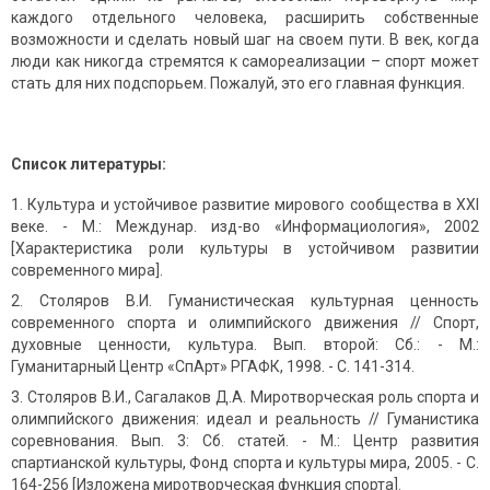
каждого отдельного человека, расширить собственные
возможности и сделать новый шаг на своем пути. В век, когда
люди как никогда стремятся к самореализации – спорт может
стать для них подспорьем. Пожалуй, это его главная функция.
Список литературы:
Культура и устойчивое развитие мирового сообщества в XXI
веке. - М.: Междунар. изд-во «Информациология», 2002
[Характеристика роли культуры в устойчивом развитии
современного мира].
Столяров В.И. Гуманистическая культурная ценность
современного спорта и олимпийского движения // Спорт,
духовные ценности, культура. Вып. второй: Сб.: - М.:
Гуманитарный Центр «СпАрт» РГАФК, 1998. - С. 141-314.
Столяров В.И., Сагалаков Д.А. Миротворческая роль спорта и
олимпийского движения: идеал и реальность // Гуманистика
соревнования. Вып. 3: Сб. статей. - М.: Центр развития
спартианской культуры, Фонд спорта и культуры мира, 2005. - С.
164-256 [Изложена миротворческая функция спорта].