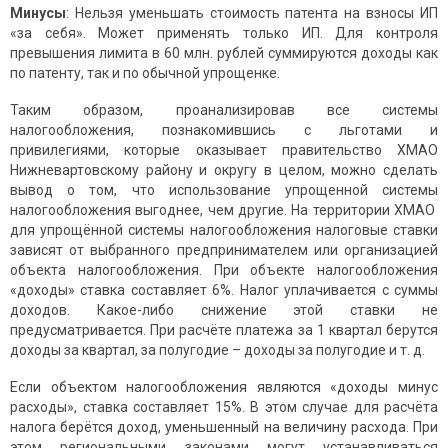
Минусы
: Нельзя уменьшать стоимость патента на взносы ИП
«за себя». Может применять только ИП. Для контроля
превышения лимита в 60 млн. рублей суммируются доходы как
по патенту, так и по обычной упрощенке.
Таким образом, проанализировав все системы
налогообложения, познакомившись с льготами и
привилегиями, которые оказывает правительство ХМАО
Нижневартовскому району и округу в целом, можно сделать
вывод о том, что использование упрощенной системы
налогообложения выгоднее, чем другие. На территории ХМАО
для упрощённой системы налогообложения налоговые ставки
зависят от выбранного предпринимателем или организацией
объекта налогообложения. При объекте налогообложения
«доходы» ставка составляет 6%. Налог уплачивается с суммы
доходов. Какое-либо снижение этой ставки не
предусматривается. При расчёте платежа за 1 квартал берутся
доходы за квартал, за полугодие – доходы за полугодие и т. д.
Если объектом налогообложения являются «доходы минус
расходы», ставка составляет 15%. В этом случае для расчёта
налога берётся доход, уменьшенный на величину расхода. При
этом региональными законами могут устанавливаться