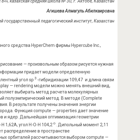
 8«
», казахская средняя школа № 30,
г.
Актобе, Казахстан
Агишева Алмагуль Абилкаировна
ий государственный педагогический институт, Казахстан
ого средства HyperChem фирмы Hypercube Inc.,
 рисование — произвольным образом рисуется нужная
о информации придает модели определенную
3
лентный угол sp
-гибридизации 109,47
и длина связи
splay — rendering модели можно менять внешний вид,
озволяет выбирать метод расчета молекулярных
ый полуэмпирический метод. В методе (Сomplete
твия. В результате получены значения энергии
орода. Функция compute — properties дает значение
нов и ядер. Дальнейшая оптимизация геометрии
о
Н 1,62А, угол Н-О-Н 104,2
. Дипольный момент 2,11
ляет распределение в пространстве
ярных орбиталей рассчитываются выбором compute —