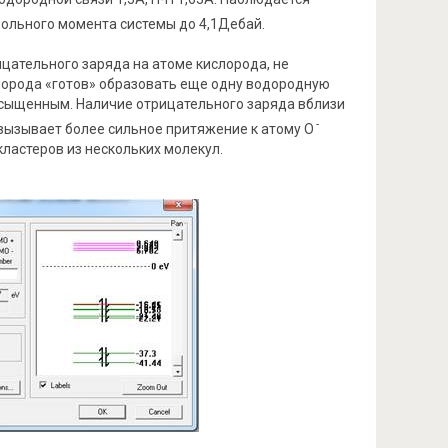
ольного момента системы до 4,1Дебай.
ательного заряда на атоме кислорода, не
ислорода «готов» образовать еще одну водородную
насыщенным. Наличие отрицательного заряда вблизи
-
 вызывает более сильное притяжение к атому О
ластеров из нескольких молекул.