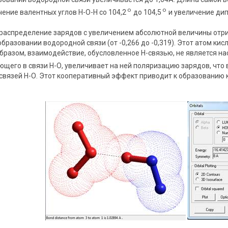
о
о
ение валентных углов Н-О-Н со 104,2
до 104,5
и увеличение дип
распределение зарядов с увеличением абсолютной величины отриц
бразовании водородной связи (от -0,266 до -0,319). Этот атом к
 образом, взаимодействие, обусловленное Н-связью, не является 
ющего в связи Н-О, увеличивает на ней поляризацию зарядов, что
связей Н-О. Этот кооперативный эффект приводит к образованию к