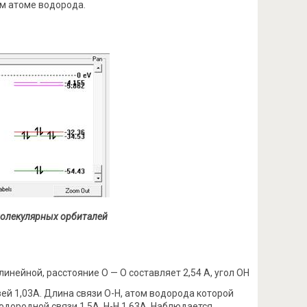
ом атоме водорода.
молекулярных орбиталей
нейной, расстояние О — О составляет 2,54 А, угол ОН
ей 1,03А. Длина связи О-Н, атом водорода которой
одородной связи 1,5А, Н-Н 1,63А. Наблюдается