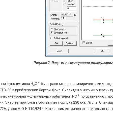
Рисунок 2. Энергетические уровни молекулярн
+
вая функция иона Н
О
была рассчитана неэмпирическими метод
3
STO-3G в приближении Хартри-Фока. Очевиден выигрыш энергии п
+
тические уровни молекулярных орбиталей Н
О
по сравнению с ур
3
и. Энергия протолиза составляет порядка 230 ккал/моль. Оптими
о
,72А, углов Н-О-Н 110,924
. Катион симметричен относительно трех