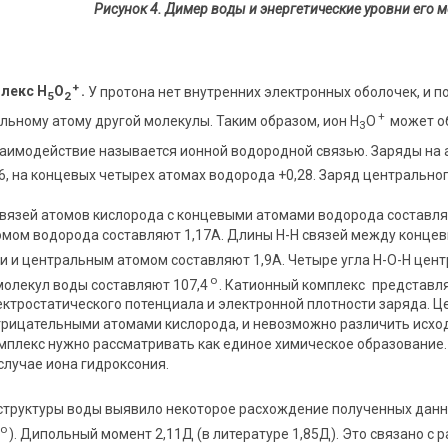
Рисунок 4. Димер воды
и э
нергетические уровни его 
+
лекс Н
О
.
У протона нет внутренних электронных оболочек, и п
5
2
+
льному атому другой молекулы. Таким образом, ион Н
О
может о
3
взаимодействие называется ионной водородной связью. Заряды на
6, на концевых четырех атомах водорода +0,28. Заряд центральног
вязей атомов кислорода с концевыми атомами водорода составляю
мом водорода составляют 1,17А. Длины Н-Н связей между концев
 и центральным атомом составляют 1,9А. Четыре угла Н-О-Н цент
о
молекул воды составляют 107,4
. Катионный комплекс
представля
ектростатического потенциала и электронной плотности заряда.
рицательными атомами кислорода, и невозможно различить исход
омплекс нужно рассматривать как единое химическое образование
 случае иона гидроксония.
труктуры воды выявило некоторое расхождение полученных данных
о
). Дипольный момент 2,11Д (в литературе 1,85Д). Это связано с