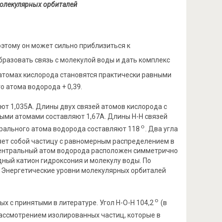
молекулярных орбиталей
оэтому он может сильно приблизиться к
бразовать связь с молекулой воды и дать комплекс
 атомах кислорода становятся практически равными
о атома водорода + 0,39.
т 1,035А. Длины двух связей атомов кислорода с
ыми атомами составляют 1,67А. Длины Н-Н связей
о
рального атома водорода составляют 118
. Два угла
ет собой частицу с равномерным распределением в
 Центральный атом водорода расположен симметрично
ный катион гидроксония и молекулу воды. По
. Энергетические уровни молекулярных орбиталей
о
 с принятыми в литературе. Угол Н-О-Н 104,2
(в
 рассмотрением изолированных частиц, которые в