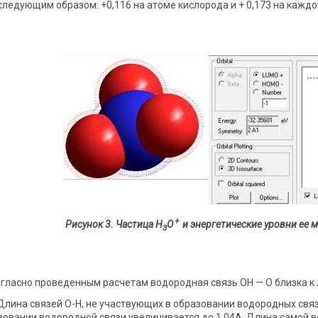
следующим образом: +0,116 на атоме кислорода и + 0,173 на кажд
+
Рисунок 3. Частица Н
О
и э
нергетические уровни ее 
3
гласно проведенным расчетам водородная связь ОН — О близка к ли
 Длина связей О-Н, не участвующих в образовании водородных связ
зовании водородной связи увеличивается до 1,04А. Длина самой в