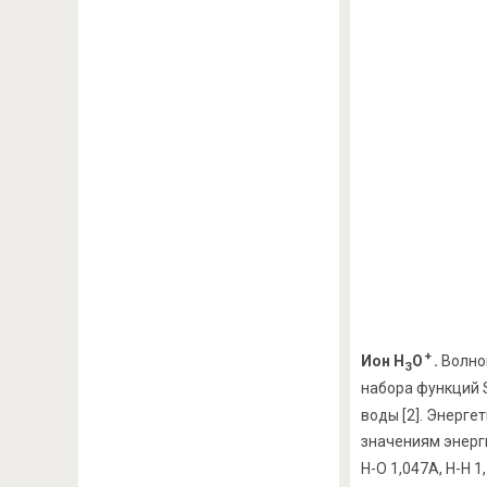
+
Ион Н
О
.
Волно
3
набора функций 
воды [2]. Энерге
значениям энерги
Н-О 1,047А, Н-Н 1