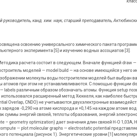
класс
й руководитель,
канд. хим. наук, старший преподаватель, Актюбинск
освящена освоению универсального химического пакета программн
ютерного эксперимента [5] и изучению водных ассоциатов [3].
етодика расчета состоит в следующем. Вначале функцией draw —
построитель моделей — model build — на основе имеющейся у нег
изображении молекулы воды построителем моделей был выбран ва
ды атомов при этом не устанавливливаются. С помощью функции di
y — labels различным образом обозначать атомы. Функция setup п
ь использовался расширенный метод Хюккеля, как наиболее быстр
rential Overlap, CNDO) не учитываются двухэлектронные взаимодейс
 зарядов -0,290 на атоме кислорода и +0,145 на каждом атоме вод
как суммы энергий связей, теплоты образования, энергий электро
e – geometry optimization) дает значения длин связей Н-О 1,03А, Н-
ompute — plot molecular graphs — electrostatic potential представ
кого потенциала (рисунок 1). Энергетические уровни [1] молекул