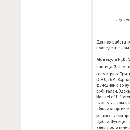
научны
Данная работа п
проведению компь
Молекула Н
О.
М
2
частица. Затем 
геометрию. При 
О-Н 0,96 А. Заря
функцией displa
орбиталей. Здес
Neglect of Diffe
системы, атомных
общей энергии, 
молекулы (comput
Дебай. Функция c
электростатичес