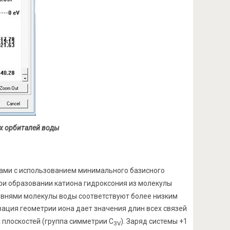
ых орбиталей воды
ами с использованием минимального базисного
ри образовании катиона гидроксония из молекулы
овнями молекулы воды соответствуют более низким
зация геометрии иона дает значения длин всех связей
 плоскостей (группа симметрии С
). Заряд системы +1
3V