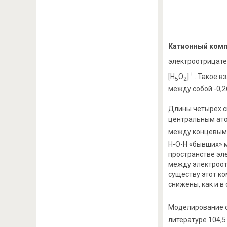
Катионный комп
электроотрицате
+
[Н
О
]
. Такое 
5
2
между собой -0,2
Длины четырех с
центральным ато
между концевыми
Н-О-Н «бывших» 
пространстве эл
между электроот
существу этот к
снижены, как и в
Моделирование с
литературе 104,5