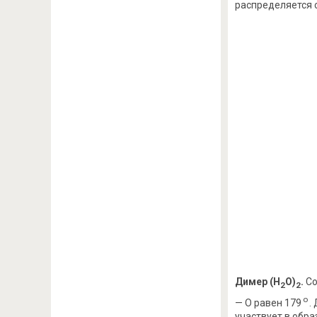
распределяется 
Димер (Н
О)
.
Со
2
2
o
— О равен 179
.
участвует в обра