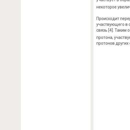
некоторое увелич
Происходит пере
участвующего в о
связь [4]. Таким
протона, участву
протонов других 