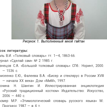
Рисунок 1. Выполненный мной гайтан
сок литературы:
аль В.И. «Толковый словарь» тт. 1—4, 1863-66.
урнал «Сделай сам» № 2 1985 г.
узнецов С.А. «Большой толковый словарь» СПб.: Норинт, 2000.
— 1536 с.
оисеенко Е.Ю., Фалеева В.А. «Бисер и стеклярус в России XVIII
— начала ХХ века» Дом «МиМ», 1997.
оснина Н. Шангин И. Иллюстрированная энциклопедия
«Русский традиционный костюм» Издательство: Искусство,
2006 — 440 с.
асмер М.Р. «Этимологический словарь русского языка» М.:
Прогресс 1987 — в 4 т.