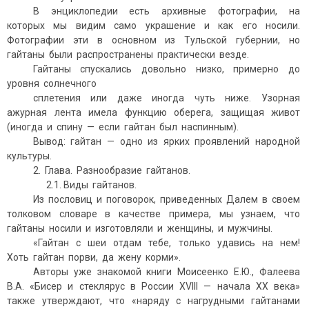
В энциклопедии есть архивные фотографии, на
которых мы видим само украшение и как его носили.
Фотографии эти в основном из Тульской губернии, но
гайтаны были распространены практически везде.
Гайтаны спускались довольно низко, примерно до
уровня солнечного
сплетения или даже иногда чуть ниже. Узорная
ажурная лента имела функцию оберега, защищая живот
(иногда и спину — если гайтан был наспинным).
Вывод: гайтан — одно из ярких проявлений народной
культуры.
2. Глава. Разнообразие гайтанов.
2.1. Виды гайтанов.
Из пословиц и поговорок, приведенных Далем в своем
толковом словаре в качестве примера, мы узнаем, что
гайтаны носили и изготовляли и женщины, и мужчины.
«Гайтан с шеи отдам тебе, только удавись на нем!
Хоть гайтан порви, да жену корми».
Авторы уже знакомой книги Моисеенко Е.Ю., Фалеева
В.А. «Бисер и стеклярус в России XVIII — начала ХХ века»
также утверждают, что «наряду с нагрудными гайтанами