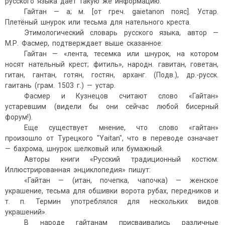
русского языка дает такую же информацию:
Гайтан — а; м. [от греч. gaietanon пояс]. Устар.
Плетёный шнурок или тесьма для нательного креста.
Этимологический словарь русского языка, автор —
М.Р. Фасмер, подтверждает выше сказанное:
Гайтан — «лента, тесемка или шнурок, на котором
носят нательный крест; фитиль», народн. гавитан, говетан,
гитан, гантан, готян, гостян, арханг. (Подв.), др.-русск.
гаитань (грам. 1503 г.) — устар.
Фасмер и Кузнецов считают cлово «Гайтан»
устаревшим (видели бы они сейчас любой бисерный
форум!).
Еще существует мнение, что слово «гайтан»
произошло от Турецкого "Yaitan", что в переводе означает
— бахрома, шнурок шелковый или бумажный.
Авторы книги «Русский традиционный костюм:
Иллюстрированная энциклопедия» пишут:
«Гайтан — (итан, почепка, чапочка) — женское
украшение, тесьма для обшивки ворота рубах, передников и
т. п. Термин употреблялся для нескольких видов
украшений».
В народе гайтанам присваивались различные