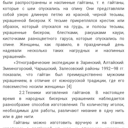
были распространены и наспинные гайтаны, т. е. гайтаны,
которые с шеи спускались на спину. Они представляли
собой узкую длинную петлю из красной, черной тесьмы,
украшенной бисером. К тесьме прикреплялся крестик или
образок, который спускался на грудь, и полосы тесьмы,
украшенные бисером, блестками, ракушками каури,
кисточками разноцветного гаруса, которые спускались по
спине. Женщины, как правило, в праздничный день
надевали несколько таких нагрудных и наспинных
украшений».
«Этнографические экспедиции в Заринский, Алтайский.
Змеиногорский, Чарышский, Залесовский районы 1992—98 гг.
показали, что гайтан был преимущественно мужским
украшением, в отличие от южнорусской традиции, где его
повсеместно носили женщины» [4].
2.2.Техники изговления гайтанов. В настоящее
время в народных бисерных украшениях наблюдается
разнообразие способов изготовления. По количеству иголок,
необходимых для работы, различают низание в одну нить
или в две нити.
Гайтаны можно изготовить вручную и на станке;