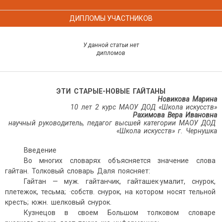
ДИПЛОМЫ УЧАСТНИКОВ
У данной статьи нет
дипломов
ЭТИ СТАРЫЕ-НОВЫЕ ГАЙТАНЫ
Новикова Марина
10 лет 2 курс МАОУ ДОД «Школа искусств»
Рахимова Вера Ивановна
научный руководитель, педагог высшей категории МАОУ ДОД
«Школа искусств» г. Чернушка
Введение
Во многих словарях объясняется значение слова
гайтан. Толковый словарь Даля поясняет:
Гайтан — муж. гайтанчик, гайташек·умалит, снурок,
плетежок, тесьма; ·собств. снурок, на котором носят тельной
кресть; южн. шелковый снурок.
Кузнецов в своем Большом толковом словаре