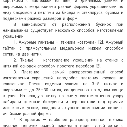
короткими с застёжкой на шее, и длинными; узкими и
широкими, с медальонами разной формы, украшенными по
низу бахромой и петлями из бисера и стекляруса, бусами и
подвесками разных размеров и форм.
В зависимости от расположения бусинок при
нанизывании существует несколько способов изготовления
украшений.
1. Ажурные гайтаны — техника «сеточка» [2]. Ажурный
гайтан с прямоугольным медальоном нижем способом
сетки, «в две нити».
2. Тканьё — изготовление украшений на станке с
нитяной основой способом простого перебора [2].
3. Плетение — самый распространенный способ
изготовления украшений, наподобие плетения кружев на
коклюшках. Плели изделия узкими на 3—8 нитках и
широкими — до 25—30 ниток, соединенных на одном конце
в узел. На каждую нитку по счету соответственно узору
набирали цветные бисеринки и переплетали под прямым
или косым углом, создавая ажурные композиции сетки с
ячейками разной формы.
4. В крестик — наиболее распространенная техника
низания цепочек разной ширины в виде густой сетки с