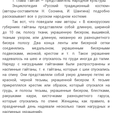
1. Глава. Гайтан — представитель народной культуры.
Энциклопедия «Русский традиционный костюм»
(авторы-составители Н. Соснина, И. Шангина) подробно
рассказывает все о русском народном костюме.
Так вот, что поведали нам авторы: « В южнорусских
губерниях гайтаны представляли собой длинную, шириной
до 10 см, полосу ткани, украшенную бисером, вышивкой,
тканым узором, или длинную, низанную из разноцветного
бисера полосу. Два конца ленты или бисерной сетки
соединялись медальоном, украшенным бисерными
подвесками, иконкой, крестом и т. п. Такое украшение
надевалось на шею и спускалось по груди иногда до талии.
Наряду с нагрудными гайтанами были распространены и
наспинные гайтаны, т. е. гайтаны, которые с шеи спускались
на спину. Они представляли собой узкую длинную петлю из
красной, черной тесьмы, украшенной бисером. К тесьме
прикреплялся крестик или образок, который спускался на
грудь, и полосы тесьмы, украшенные бисером, блестками,
ракушками каури, кисточками разноцветного гаруса,
которые спускались по спине. Женщины, как правило, в
праздничный день надевали несколько таких нагрудных и
наспинных украшений».