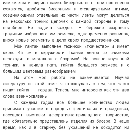
изменяется и ширина самих бисерных лент: они постепенно
сужаются, дробятся бисерными и стеклярусными нитями,
соединяющими отдельные их части, ленты могут делиться
на несколько тонких цепочек с каждой стороны и тому
подобное. Но задача каждого — бережно сохранять
традиции избранного им ремесла, одновременно развивая,
внося новые элементы в дело своих предшественников.
Мой гайтан выполнен техникой «ткачество» и имеет
около 45 см в окружности. Тканые ленты со снизками
переходят в медальон с бахромой. На основе изученной
техники, я начала ткать гайтан большего размера и с
большим цветовым разнообразием.
На этом моя работа не заканчивается. Изучая
литературу по этой теме, я столкнулась с тем, что часто
пишут гайтан — гердан. Теперь мне интересно как эти два
слова взаимосвязаны.
С каждым годом все большее количество людей
принимает участие в народных фестивалях и праздниках,
посещает выставки декоративно-прикладного творчества,
где обязательно представлены изделия из бисера. В наше
время, как и в старину, без украшений не обходится ни