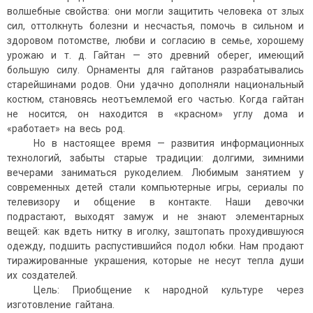
волшебные свойства: они могли защитить человека от злых
сил, оттолкнуть болезни и несчастья, помочь в сильном и
здоровом потомстве, любви и согласию в семье, хорошему
урожаю и т. д. Гайтан — это древний оберег, имеющий
большую силу. Орнаменты для гайтанов разрабатывались
старейшинами родов. Они удачно дополняли национальный
костюм, становясь неотъемлемой его частью. Когда гайтан
не носится, он находится в «красном» углу дома и
«работает» на весь род.
Но в настоящее время — развития информационных
технологий, забыты старые традиции: долгими, зимними
вечерами заниматься рукоделием. Любимым занятием у
современных детей стали компьютерные игры, сериалы по
телевизору и общение в контакте. Наши девочки
подрастают, выходят замуж и не знают элементарных
вещей: как вдеть нитку в иголку, заштопать прохудившуюся
одежду, подшить распустившийся подол юбки. Нам продают
тиражированные украшения, которые не несут тепла души
их создателей.
Цель: Приобщение к народной культуре через
изготовление гайтана.