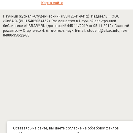
Карта сайта
Научный журнал «Студенческий» (ISSN 2541-9412). Издатель — ООО
«СибАК» (ИНН 5402054157). Размещается в Научной электронной
библиотеке eLIBRARY.RU (договор № 445-11/2019 от 05.11.2019). Главный
редактор — Старченко И. Б., д-р техн. наук. E-mail: student@sibac.info, тел.:
8-800-350-22-65.
Оставаясь на сайте, вы даете согласие на обработку файлов